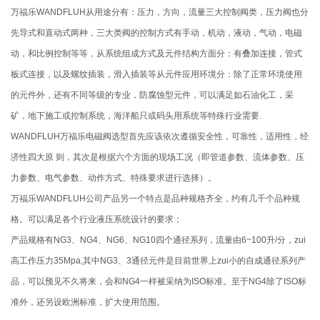
万福乐WANDFLUH从用途分有：压力，方向，流量三大控制阀类，压力阀也分
先导式和直动式两种，三大类阀的控制方式有手动，机动，液动，气动，电磁
动，和比例控制等等，从系统组成方式及元件结构方面分：有叠加连接，管式
板式连接，以及螺纹插装，滑入插装等从元件应用环境分：除了正常环境使用
的元件外，还有不同等级的专业，防腐蚀型元件，可以满足如石油化工，采
矿，地下施工或控制系统，海洋船只或码头用系统等特殊行业需要.
WANDFLUH万福乐电磁阀选型首先应该依次遵循安全性，可靠性，适用性，经
济性四大原 则，其次是根据六个方面的现场工况（即管道参数、流体参数、压
力参数、电气参数、动作方式、特殊要求进行选择）。
万福乐WANDFLUH公司产品另一个特点是品种规格齐全，约有几千个品种规
格。可以满足各个行业液压系统设计的要求；
产品规格有NG3、NG4、NG6、NG10四个通径系列，流量由6~100升/分，zui
高工作压力35Mpa,其中NG3、3通径元件是目前世界上zui小的自成通径系列产
品，可以预见不久将来，会和NG4一样被采纳为ISO标准。至于NG4除了ISO标
准外，还另设欧洲标准，扩大使用范围。