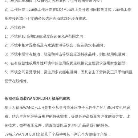
2）根据流量和阀门Kv值选定公称通径，也可选同管道内径；
3）工作压差：zui低工作压差在0.04Mpa以上是可选用间接先导式；zui低工作
压差接近或小于零的必须选用直动式或分步直接式。
3、环境条件
1）环境的zui高和zui低温度应选在允许范围之内；
2）环境中相对湿度高及有水滴雨淋等场合，应选防水电磁阀；
3）环境中经常有振动，颠簸和冲击等场合应选特殊品种，例如船用电磁阀；
4）在有腐蚀性或爆炸性环境中的使用应优先根据安全性要求选用耐发蚀型；
5）环境空间若受限制，需选用多功能电磁阀，因其省去了旁路及三只手动阀且
便于在线维修。
长期供应原装WANDFLUH万福乐电磁阀
瑞士万福乐WANDFLUH是专业从事各类液压电子元件生产的厂商,分支机构遍
布。结合丰富的经验及用户的特殊需求，提供各种高质量客户化解决方案。比
例技术，微型液压元件，防腐防爆以及客户化产品是我们的特色。
万福乐WANDFLUH全部几千个品种可从下列几个方便略作介绍：