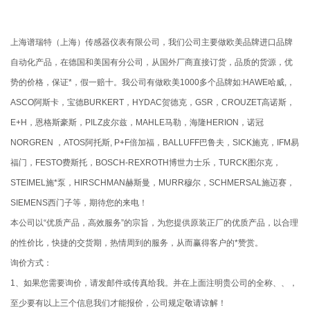
上海谱瑞特（上海）传感器仪表有限公司，我们公司主要做欧美品牌进口品牌
自动化产品，在德国和美国有分公司，从国外厂商直接订货，品质的货源，优
势的价格，保证*，假一赔十。我公司有做欧美1000多个品牌如:HAWE哈威,，
ASCO阿斯卡，宝德BURKERT，HYDAC贺德克，GSR，CROUZET高诺斯，
E+H，恩格斯豪斯，PILZ皮尔兹，MAHLE马勒，海隆HERION，诺冠
NORGREN ，ATOS阿托斯, P+F倍加福，BALLUFF巴鲁夫，SICK施克，IFM易
福门，FESTO费斯托，BOSCH-REXROTH博世力士乐，TURCK图尔克，
STEIMEL施*泵，HIRSCHMAN赫斯曼，MURR穆尔，SCHMERSAL施迈赛，
SIEMENS西门子等，期待您的来电！
本公司以“优质产品，高效服务”的宗旨，为您提供原装正厂的优质产品，以合理
的性价比，快捷的交货期，热情周到的服务，从而赢得客户的*赞赏。
询价方式：
1、如果您需要询价，请发邮件或传真给我。并在上面注明贵公司的全称、、，
至少要有以上三个信息我们才能报价，公司规定敬请谅解！