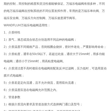
期的控制，而控制的精度和灵活性都能够保证。万福乐电磁阀有很多种，不同
的电万福乐磁阀在控制系统的不同位置发挥作用，常用的是万福乐单向阀、万
福乐安全阀、万福乐方向控制阀、万福乐速度调节阀等。
WANDFLUH万福乐电磁阀适用性：
1、介质特性
1）质气，液态或混合状态分别选用不同品种的电磁阀；
2）介质温度不同规格产品，否则线圈会烧掉，密封件老化，严重影响寿命命；
3）介质粘度，通常在50cSt以下。若超过此值，通径大于15mm时，用多功能
电磁阀；通径小于15mm时，用高粘度电磁阀。
4）介质清洁度不高时都应在电磁阀前配装反冲过滤阀，压力低时，可选用直动
膜片式电磁阀；
5）介质若是定向流通，且不允许倒流，需用双向流通；
6）介质温度应选在电磁阀允许范围之内。
2、管道参数
1）根据介质流向要求及管道连接方式选择阀门通口及型号；