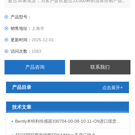
超过30家现货，为客户提供超过23,000种的流体控制产品。
ASCO旗下拥有众多品牌：等都是ASCO的成员，其中
ASCO/RED HAT，SIRAI品牌包括通用型产品及部分适用于特殊
产品型号：
工矿的产品，可控制普通介质。
销售地址：
上海市
更新时间：
2025-12-01
访问次数：
1583
产品咨询
联系我们
产品目录
点击展开+
技术文章
Bently本特利传感器330704-00-08-10-11-CN进口现货资料