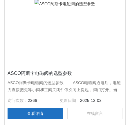
ASCO阿斯卡电磁阀的选型参数
ASCO阿斯卡电磁阀的选型参数 ASCO电磁阀通电后，电磁
力直接把先导小阀和主阀关闭件依次向上提起，阀门打开。当入
口与出口达到启动压差时，通电后，电磁力先导小阀，主阀下腔
访问次数：
2266
更新日期：
2025-12-02
压力上升，上腔压力下降，从而利用压差把主阀向上推开；断电
时，先导阀利用弹簧力或介质压力推动关闭件，向下移动，使阀
查看详情
在线留言
门关闭。