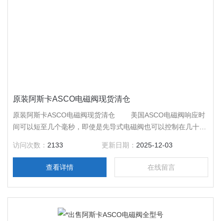
原装阿斯卡ASCO电磁阀现货清仓
原装阿斯卡ASCO电磁阀现货清仓 美国ASCO电磁阀响应时
间可以短至几个毫秒，即使是先导式电磁阀也可以控制在几十毫
秒内。由于自成回路，比之其它自控阀反应更灵敏。设计得当的
访问次数：
2133
更新日期：
2025-12-03
电磁阀线圈功率消耗很低，属节能产品；还可做到只需触发动
作，自动保持阀位，平时一点也不耗电。电磁阀外形尺寸小，既
查看详情
在线留言
节省空间，又轻巧美观。