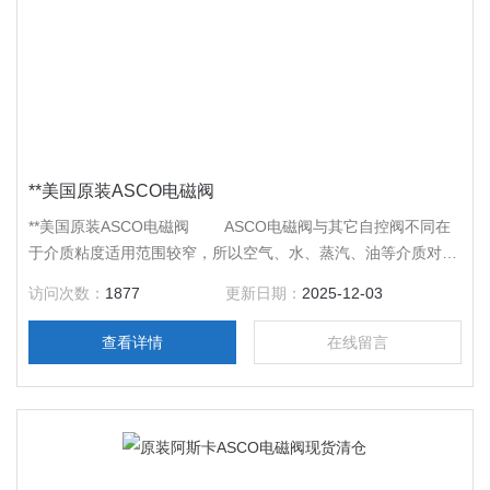
**美国原装ASCO电磁阀
**美国原装ASCO电磁阀 ASCO电磁阀与其它自控阀不同在
于介质粘度适用范围较窄，所以空气、水、蒸汽、油等介质对于
先导型电磁阀其结构参数是不同的；一般地说是不能通用的。而
访问次数：
1877
更新日期：
2025-12-03
ZDF多功能电磁阀只用一颗小螺钉，却做到了气、水、油的通
用，而且还使油的粘度适用范围大大加宽，深受欢迎。
查看详情
在线留言