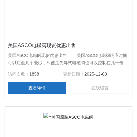
美国ASCO电磁阀现货优惠出售
美国ASCO电磁阀现货优惠出售 美国ASCO电磁阀响应时间
可以短至几个毫秒，即使是先导式电磁阀也可以控制在几十毫秒
内。由于自成回路，比之其它自控阀反应更灵敏。设计得当的电
访问次数：
1858
更新日期：
2025-12-03
磁阀线圈功率消耗很低，属节能产品；还可做到只需触发动作，
自动保持阀位，平时一点也不耗电。电磁阀外形尺寸小，既节省
查看详情
在线留言
空间，又轻巧美观。