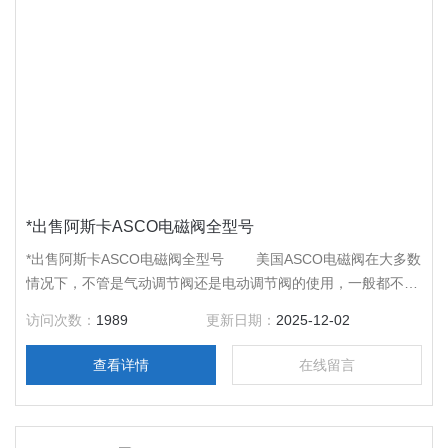
*出售阿斯卡ASCO电磁阀全型号
*出售阿斯卡ASCO电磁阀全型号 美国ASCO电磁阀在大多数
情况下，不管是气动调节阀还是电动调节阀的使用，一般都不推
荐反向使用，只有在高压差、高粘度、易结焦以及含悬浮颗粒介
访问次数：
1989
更新日期：
2025-12-02
质的情况下才推荐反向使用。
查看详情
在线留言