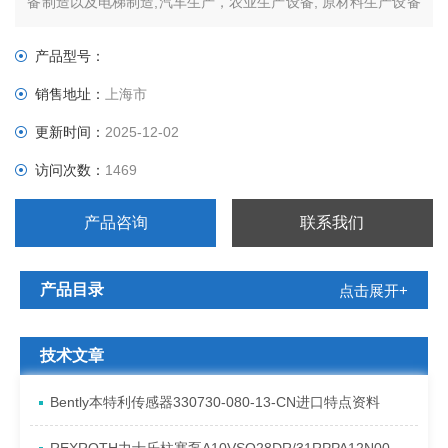
备制造以及电梯制造,汽车生产，农业生产设备, 原材料生产设备
和自动化技术,数量丰富的博恩斯坦常规方案可以提供多种解决
问题的途径.
产品型号：
销售地址：
上海市
更新时间：
2025-12-02
访问次数：
1469
产品咨询
联系我们
产品目录
点击展开+
技术文章
Bently本特利传感器330730-080-13-CN进口特点资料