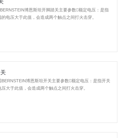
关
BERNSTEIN博恩斯坦开脚踏关主要参数额定电压：是指
端的电压大于此值，会造成两个触点之间打火击穿。
开关
国BERNSTEIN博恩斯坦开关主要参数额定电压：是指开关
电压大于此值，会造成两个触点之间打火击穿。