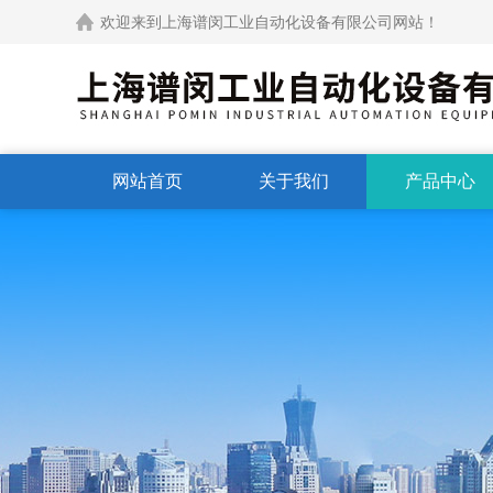
欢迎来到上海谱闵工业自动化设备有限公司网站！
网站首页
关于我们
产品中心