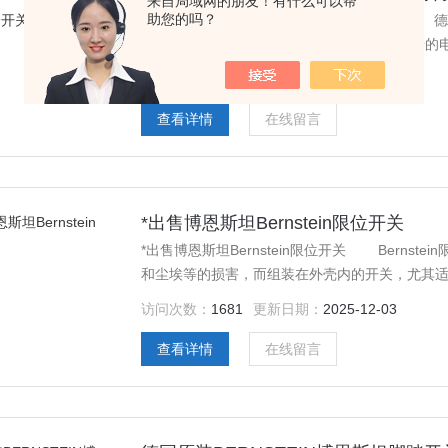
来自局域网的朋友！有什么可以帮
助您的吗？
我公司为BERNSTEIN博恩斯坦脚踏开关总 德
在正常工作时所允许的安全电压.加在开关两端的
访问次数：
1633
更新日期：
2025-12-03
查看详情
在线留言
*出售博恩斯坦Bernstein限位开关
*出售博恩斯坦Bernstein限位开关 Berns
和尘埃等的损害，而组装在外壳内的开关，尤其适
访问次数：
1681
更新日期：
2025-12-03
查看详情
在线留言