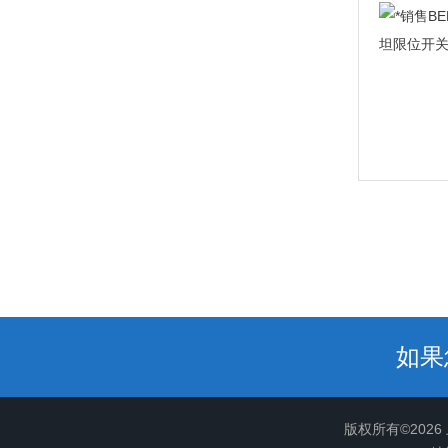
如果
版权所有©202