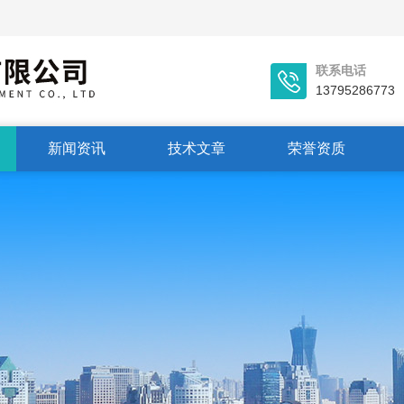
联系电话
13795286773
新闻资讯
技术文章
荣誉资质