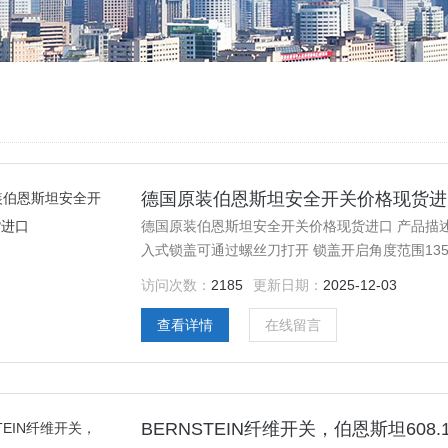
德国原装伯恩斯坦安全开关价格现货进
德国原装伯恩斯坦安全开关价格现货进口 产品描述 Berns
入式锁盖可通过螺丝刀打开 锁盖开启角度范围13
元件 带自升夹板的螺栓连接
访问次数：
2185
更新日期：
2025-12-03
查看详情
在线留言
BERNSTEIN纤维开关，伯恩斯坦608.1