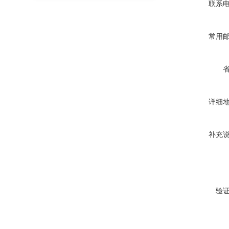
联系
常用
详细
补充
验