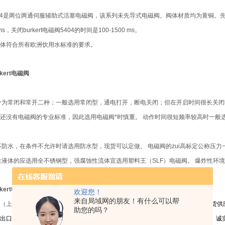
阀5404是两位两通伺服辅助式活塞电磁阀，该系列未先导式电磁阀。阀体材质均为黄铜。先
ms，关闭burkert电磁阀5404的时间是100-1500 ms。
体符合所有欧洲饮用水标准的要求。
kert电磁阀
阀分为常闭和常开二种；一般选用常闭型，通电打开，断电关闭；但在开启时间很长关
还没有电磁阀的专业标准，因此选用电磁阀*时慎重。 动作时间很短频率较高时一般
阀不防水，在条件不允许时请选用防水型，现货可以定做。 电磁阀的zui高标定公称压
性液体的应选用全不锈钢型，强腐蚀性流体宜选用塑料王（SLF）电磁阀。 爆炸性环
kert电磁阀
欢迎您！
来自局域网的朋友！有什么可以帮
（上海）传感器仪表有限公司
凭着专业的技术力量，雄厚的资金实力，大量的现货供
助您的吗？
分产出口东南亚国家及返销回欧洲市场，本着“严谨、务实、高效、创新”的企业精神、