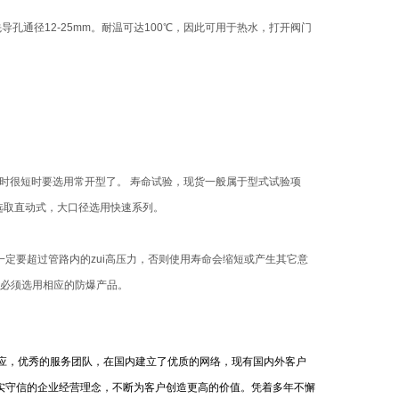
导孔通径12-25mm。耐温可达100℃，因此可用于热水，打开阀门
闭时很短时要选用常开型了。 寿命试验，现货一般属于型式试验项
选取直动式，大口径选用快速系列。
力一定要超过管路内的zui高压力，否则使用寿命会缩短或产生其它意
境必须选用相应的防爆产品。
应，优秀的服务团队，在国内建立了优质的网络，现有国内外客户
诚实守信的企业经营理念，不断为客户创造更高的价值。凭着多年不懈