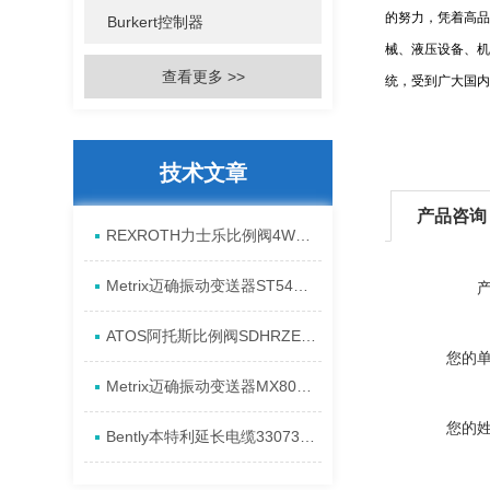
的努力，凭着高品
Burkert控制器
械、液压设备、机
查看更多 >>
统，受到广大国内
技术文章
产品咨询
REXROTH力士乐比例阀4WREE10E75-2X/G24K31/A1V原厂发货资料
Metrix迈确振动变送器ST5484E-151-0432-00产品全新介绍
ATOS阿托斯比例阀SDHRZE-A现货产品原理
您的
Metrix迈确振动变送器MX8031-080-01-00进货全新资料
您的
Bently本特利延长电缆330730-080-13-CN安装发货特点