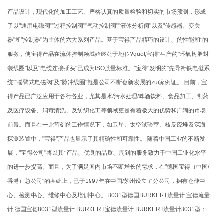
产品设计，现代化的加工工艺、严格认真的质量检验和切实的市场预测，形成
了以"通用电磁阀""过程控制阀""气动控制阀""液体分析阀"以及"传感器、变关
器"和"控制器"为主体的六大系列产品。基于宝得产品精巧的设计、的性能和*的
服务，使宝得产品在流体控制领域始终处于地位?quot;宝得"生产的"环氧树脂封
装线圈"以及"电缆连接插头"已成为ISO质量标准。"宝得"发明的"先导衔铁电磁系
统""摇臂式电磁阀"及"脉冲线圈"就是公司不断创新发展的zui家例证。 目前，宝
得产品已广泛应用于各行各业，尤其是水/污水处理/啤酒饮料、食品加工、制药
及医疗设备、消毒清洗、及纺织化工等领域更是有着极大的优势和广阔的市场
前景。而且在一此苛刻的工作情况下，如卫星、太空试验室、核反应堆及深海
探测装置中，"宝得"产品也显示了其精确性和可靠性。 随着中国工业的不断发
展，"宝得公司"将以其*产品、优良的品质、周到的服务致力于中国工业化水平
的进一步提高。而且，为了满足国内市场不断增长的需求，在"德国宝得（中国/
香港）总公司"的基础上，已于1997年在中国/苏州设立了分公司，拥有仓储中
心、检测中心、维修中心及培训中心。 8031型德国BURKERT流量计 宝德流量
计 德国宝德8031型流量计 BURKERT宝德流量计 BURKERT流量计8031型：