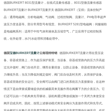
德国BURKERT 8031型流量计，在线式流量传感器， 8031型微流量传感器
BURKERT流量计 BURKERT流量开关 德国BURKERT（宝得）流体控制产
品：通用电磁阀、分析电磁阀、气动阀、过程控制阀、流量计、PH电导率超声
波压力变送器等。部分常用型号有现货。 BURKERT 5281型电磁阀：伺服辅助
是电磁阀系列：适用于中性气体和液体及压缩空气，广泛应用于过程控制系
统，化学处理，水/污水处理和消毒处理中。
德国
宝德BURKERT流量计
云南现特特销
德国BURKERT流量计用在受压设
备、容器或管路上，作为超压保护装置。当设备、容器或管路内的压力升高超
过允许值时，阀门自动开启，继而全量排放，以防止设备、容器或管路内的压
力继续升高；当压力降低到规定值时，阀门应自动及时关闭，从而保护设备、
容器或管路的安全运行。安全阀可以由阀门进口的系统压力直接驱动，在这种
情况下是由弹簧或重锤提供的机械载荷来克服作用在阀瓣下方的介质压力。它
们还可以由一个机构来先导驱动，该机构通过释放或施加一个关闭力来使安全
阀开启或关闭。因此，按照上述驱动模式将安全阀分为直接作用式和先导式。
安全阀可以在整个开启高度范围或在相当大的开启高度范围内比例开启，也可