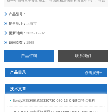
成一个拥有三千多名员工、在德国和法国拥有五家生产厂、在四
十多个国家和地区设立了分公司的跨国集团。 “宝得公司“在长期
的发展过程中，非常重视技术创新和新品开发。通过针对性的产
产品型号：
品设计，现代化的加工工艺、严格认真的质量检验和切实的市场
销售地址：
上海市
更新时间：
2025-12-02
访问次数：
1968
产品咨询
联系我们
产品目录
点击展开+
技术文章
Bently本特利传感器330730-080-13-CN进口特点资料