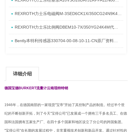
REXROTH力士乐柱塞泵A10VSO28DR/31RPPA12N00产品资料简介
REXROTH力士乐电磁阀M-3SED6CK1X/350CG24N9K4进口现货介绍
REXROTH力士乐比例阀DBEM10-7X/350YG24K4M代理资料
Bently本特利传感器330704-00-08-10-11-CN原厂资料介绍
详细介绍
德国
宝德BURKERT流量计
云南现特特销
1946年，在德国南部的一家现货"宝帝"开始了其控制产品的制造。经过半个世
纪的不断创新开拓，到了今天"宝得公司"已发展成一个拥有三千多名员工、在德
国和法国拥有五家生产厂、在四十多个国家和地区设立了分公司的跨国集团。
"宝得公司"在长期的发展过程中，非常重视技术创新和新品开发。通过针对性的