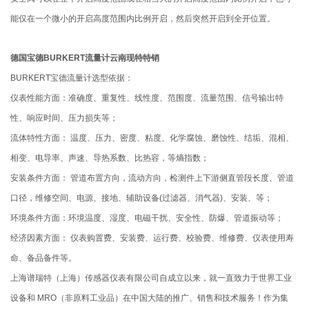
能仅在一个微小的开启高度范围内比例开启，然后突然开启到全开位置。
德国宝德BURKERT流量计云南现特特销
BURKERT宝德流量计选型依据：
仪表性能方面：准确度、重复性、线性度、范围度、流量范围、信号输出特
性、响应时间、压力损失等；
流体特性方面： 温度、压力、密度、粘度、化学腐蚀、磨蚀性、结垢、混相、
相变、电导率、声速、导热系数、比热容，等熵指数；
安装条件方面： 管道布置方向，流动方向，检测件上下游侧直管段长度、管道
口径，维修空间、电源、接地、辅助设备(过滤器、消气器)、安装、等；
环境条件方面：环境温度、湿度、电磁干扰、安全性、防爆、管道振动等；
经济因素方面： 仪表购置费、安装费、运行费、校验费、维修费、仪表使用寿
命、备品备件等。
上海谱瑞特（上海）传感器仪表有限公司自成立以来，就一直致力于世界工业
设备和 MRO（非原料工业品）在中国大陆的推广、销售和技术服务！作为集