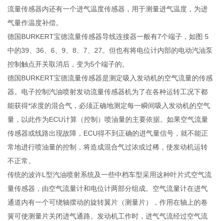
流量传感器内还有一个进气温度传感器，用于测量进气温度，为进
气量作温度补偿。
德国BURKERT宝德流量传感器导线连接器一般有7个端子，如图 5
中的39、36、6、9、8、7、27。但也有将电位计内部的电动汽油泵
控制触点开关取消后，变为5个端子的。
德国BURKERT宝德流量传感器是测定吸入发动机的空气流量的传感
器。电子控制汽油喷射发动流量传感器机为了在各种运转工况下都
能获得*浓度的混合气，必须正确地测定每一瞬间吸入发动机的空气
量，以此作为ECU计算（控制）喷油量的主要依据。如果空气流量
传感器或线路出现故障，ECU得不到正确的进气量信号，就不能正
常地进行喷油量的控制，将造成混合气过浓或过稀，使发动机运转
不正常。
传统的波许L型汽油喷射系统及一些中档车型采用这种叶片式空气流
量传感器，由空气流量计和电位计两部分组成。空气流量计在进气
通道内有一个可绕轴摆动的旋转翼片（测量片），作用在轴上的卷
簧可使测量片关闭进气通路。发动机工作时，进气气流经过空气流