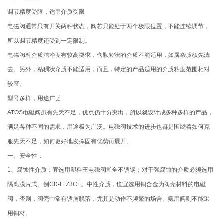
调节精度受限，适用介质受限
电磁阀通常只有开关两种状态，阀芯只能处于两个极限位置，不能连续调节，
所以调节精度还受到一定限制。
电磁阀对介质洁净度有较高要求，含颗粒状的介质不能适用，如属杂质须先滤
去。另外，粘稠状介质不能适用，而且，特定的产品适用的介质粘度范围相对
较窄。
型号多样，用途广泛
ATOS电磁阀虽有先天不足，优点仍十分突出，所以就设计成多种多样的产品，
满足各种不同的需求，用途极为广泛。电磁阀技术的进步也都是围绕着如何克
服先天不足，如何更好地发挥固有优势而展开。
一、安全性：
1、腐蚀性介质：宜选用塑料王电磁阀和全不锈钢；对于强腐蚀的介质必须选用
隔离膜片式。例CD-F. Z3CF。中性介质，也宜选用铜合金为阀壳材料的电磁
阀，否则，阀壳中常有锈屑脱落，尤其是动作不频繁的场合。氨用阀则不能采
用铜材。