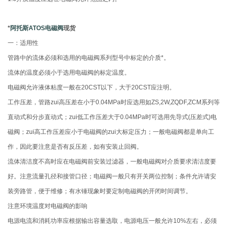
*
阿托斯ATOS电磁阀
现货
一：适用性
管路中的流体必须和选用的电磁阀系列型号中标定的介质*。
流体的温度必须小于选用电磁阀的标定温度。
电磁阀允许液体粘度一般在20CST以下，大于20CST应注明。
工作压差，管路zui高压差在小于0.04MPa时应选用如ZS,2W,ZQDF,ZCM系列等
直动式和分步直动式；zui低工作压差大于0.04MPa时可选用先导式(压差式)电
磁阀；zui高工作压差应小于电磁阀的zui大标定压力；一般电磁阀都是单向工
作，因此要注意是否有反压差，如有安装止回阀。
流体清洁度不高时应在电磁阀前安装过滤器，一般电磁阀对介质要求清洁度要
好。注意流量孔径和接管口径；电磁阀一般只有开关两位控制；条件允许请安
装旁路管，便于维修；有水锤现象时要定制电磁阀的开闭时间调节。
注意环境温度对电磁阀的影响
电源电流和消耗功率应根据输出容量选取，电源电压一般允许10%左右，必须