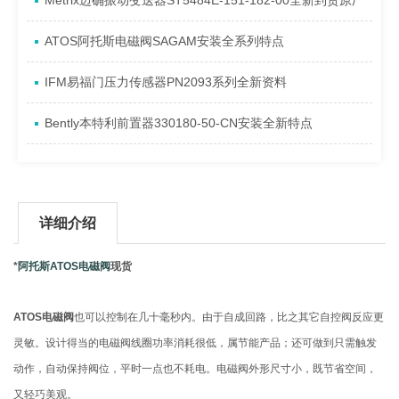
Metrix迈确振动变送器ST5484E-151-182-00全新到货原厂
ATOS阿托斯电磁阀SAGAM安装全系列特点
IFM易福门压力传感器PN2093系列全新资料
Bently本特利前置器330180-50-CN安装全新特点
详细介绍
*
阿托斯ATOS电磁阀
现货
ATOS电磁阀
也可以控制在几十毫秒内。由于自成回路，比之其它自控阀反应更
灵敏。设计得当的电磁阀线圈功率消耗很低，属节能产品；还可做到只需触发
动作，自动保持阀位，平时一点也不耗电。电磁阀外形尺寸小，既节省空间，
又轻巧美观。