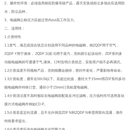
2、爆炸性环境：必须选用相应防爆等级产品，露天安装或粉尘多场合应选用防
水，防尘品种。
3、电磁阀公称压力应超过管内zui高工作压力。
二、适用性：
1.介质特性
1.1质气，液态或混合状态分别选用不同品种的电磁阀，例ZQDF用于空气，
ZQDF Y用于液体， ZQDF 2(或-3)用于蒸汽，否则易引起误动作。ZDF系列多
功能电磁阀则可通通于气.液体。订时告明介质状态，安装用户就不必再调式。
1.2介质温度不同规格产品，否则线圈会烧掉，密封件老化，严重影响寿命命。
1.3介质粘度，通常在50cSt以下。若超过此值，通径大于15mm用ZDF系列多功
能电磁阀作特殊订货。通径小于15mm订高粘度电磁阀。
1.4介质清洁度不高时都应在电磁阀前配装反冲过滤阀，压力低时尚可选用直动
膜片式电磁阀作例如CD P。
1.5介质若是定向流通，且不允许倒流ZDF N和ZQDF N单需用双向流通，请作
特殊要求提出。
1.6介质温度应选在电磁阀允许范围之内。