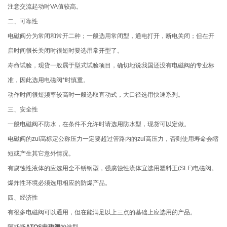
注意交流起动时VA值较高。
二、可靠性
电磁阀分为常闭和常开二种；一般选用常闭型，通电打开，断电关闭；但在开
启时间很长关闭时很短时要选用常开型了。
寿命试验，现货一般属于型式试验项目，确切地说我国还没有电磁阀的专业标
准，因此选用电磁阀*时慎重。
动作时间很短频率较高时一般选取直动式，大口径选用快速系列。
三、安全性
一般电磁阀不防水，在条件不允许时请选用防水型，现货可以定做。
电磁阀的zui高标定公称压力一定要超过管路内的zui高压力，否则使用寿命会缩
短或产生其它意外情况。
有腐蚀性液体的应选用全不锈钢型，强腐蚀性流体宜选用塑料王(SLF)电磁阀。
爆炸性环境必须选用相应的防爆产品。
四、经济性
有很多电磁阀可以通用，但在能满足以上三点的基础上应选用的产品。
阿托斯
ATOS电磁阀
的选型