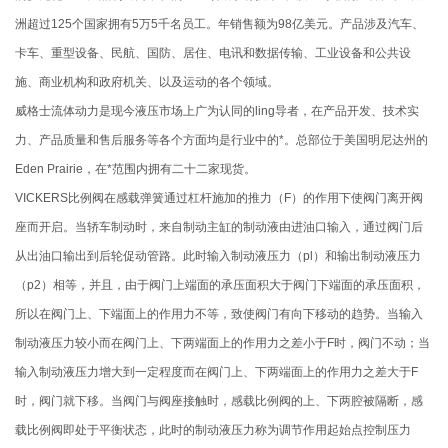
洲超过125个国家拥有5万5千名员工。年销售额为98亿美元。产品涉及汽车、
卡车、重型设备、民航、国防、居住、电讯和数据传输、工业设备和公共设
施、商业机构和政府机关、以及运动的各个领域。
威格士流体动力是现今液压市场上广为认同的ling导者，在产品开发、技术实
力、产品质量和售后服务等各个方面均是行业中的*。总部位于美国明尼达州的
Eden Prairie，在*范围内拥有二十二家现货。
VICKERS比例阀在感载弹簧通过杠杆施加的推力（F）的作用下使阀门离开阀
座而开启。当轿车制动时，来自制动主缸的制动液由进油口输入，通过阀门后
从出油口输出到后轮促动管路。此时输入制动液压力（pl）和输出制动液压力
（p2）相等，并且，由于阀门上端面的承压面积大于阀门下端面的承压面积，
所以在阀门上、下端面上的作用力不等，致使阀门有向下移动的趋势。当输入
制动液压力较小而在阀门上、下两端面上的作用力之差小于F时，阀门不动；当
输入制动液压力增大到一定程度而在阀门上、下两端面上的作用力之差大于F
时，阀门就下移。当阀门与阀座接触时，感载比例阀的上、下两腔被隔断，感
载比例阀即处于平衡状态，此时的制动液压力称为调节作用起始点控制压力