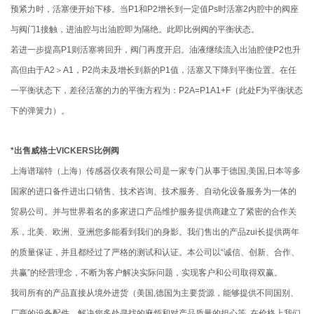
预紧力时，活塞便开始下移。当P1和P2增长到一定值Ps时活塞2内腔中的阀座
与阀门1接触，进油腔与出油腔即为隔绝。此即比例阀的平衡状态。
若进一步提高P1则活塞将回升，阀门再度开启。油液继续流入出油腔使P2也升
高但由于A2＞A1，P2尚未及增长到新的P1值，活塞又下降到平衡位置。在任
一平衡状态下，差径活塞的力的平衡方程为：P2A=P1A1+F（此处F为平衡状态
下的弹簧力）。
*出售威格士VICKERS比例阀
上海谱瑞特（上海）传感器仪表有限公司是一家专门从事于德国,美国,日本等多
国家的进口备件进出口销售、技术咨询、技术服务、自动化设备服务为一体的
贸易公司。并与世界着名的多家进口产品维护服务提供商建立了紧密的合作关
系，北美、欧洲、亚洲您多能看到我们的身影。我们售出的产品zui长提供两年
的质量保证，并且都经过了严格的测试和认证。本公司以“诚信、创新、合作、
共赢”的经营理念，不断为客户解决实际问题，实现客户和公司取得双赢。
我司所有的产品直接从境外进货（美国,德国为主要货源，能够提供不同国别、
厂商的设备配件，解决您多处寻找的麻烦和对产品质量的担心等, 在价格上我们