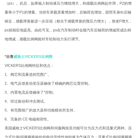
（ps）。此后，如果输入制动液压力继续增大，则感载比例阀起作用，P2的增
量将小于P1的增量。当轿车承载质量增加时，后轴荷也增加，因而车身向后轴
移近，感载弹簧被进一步压缩（相当于感载弹簧的预压力增大），致使F增大，
ps就相应地提高。由此可见，ps在汽车制动时会随汽车后轴荷的增减而成比例
地增减，感载比例阀能对车轮制动力实行调节。
*出售
威格士VICKERS比例阀
VICKERS比例阀特征和优点：
1、阀芯和流量选则范围广。
2、电气反馈差动变压器确保了精确的阀芯位置控制。
3、内置电流反馈确保了*控制。
4、经过振动和冲击测试。
5、有范围很广的放大器和功能模块所支持。
6、完备的 CE 电磁相容性。
美国威格士VICKERS比例阀和伺服阀按其功能可分为压力式和流量式两种。压
力式比例/伺服阀将输给的电信号线性地转换为气体压力；流量式比例/伺服阀将