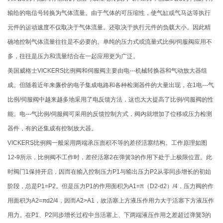
输给的电信号转换为气体流量。由于气体的可压缩性，使气缸或气马达等执行
元件的运动速度不仅取决于气体流量。还取决于执行元件的负载大小。因此精
确地控制气体流量往往是不必要的。单纯的压力式或流量式比例/伺服阀应用不
多，往往是压力和流量结合在一起应用更为广泛。
美国威格士VICKERS比例阀和伺服阀主要由电---机械转换器和气动放大器组
成。但随着近年来廉价的电子集成电路和各种检测器件的大量出现，在1电---气
比例/伺服阀中越来越多地采用了电反馈方法，这也大大提高了比例/伺服阀的性
能。电---气比例/伺服阀可采用的反馈控制方式，阀内就增加了位移或压力检测
器件，有的还集成有控制放大器。
VICKERS比例阀一般采用两端承压面积不等的差径活塞结构。工作原理如图
12-9所示，比例阀不工作时，差径活塞2在弹簧3的作用下处于上极限位置。此
时阀门1保持开启，因而在输入控制压力P1与输出压力P2从零同步增长的初始
阶段，总是P1=P2。但是压力P1的作用面积为A1=π（D2-d2）/4，压力阀的作
用面积为A2=πd2/4，因而A2>A1，故活塞上方液压作用力大于活塞下方液压作
用力。在P1、P2同步增长过程中当活塞上、下两端液压作用之差超过弹簧3的