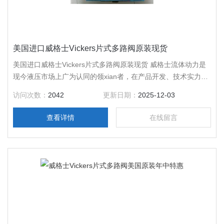
美国进口威格士Vickers片式多路阀原装现货
美国进口威格士Vickers片式多路阀原装现货 威格士流体动力是
现今液压市场上广为认同的领xian者，在产品开发、技术实力、
产品质量和售后服务等各个方面均是行业中的jiao佼者。总部位
访问次数：
2042
更新日期：
2025-12-03
于美国明尼达州的Eden Prairie，在*范围内拥有二十二家现货。
威格士（VICKERS）是伊顿集团流体动力部门旗下的一个的液
查看详情
在线留言
压品牌，其主要产品包括液压泵、马达、油缸、液压阀等。