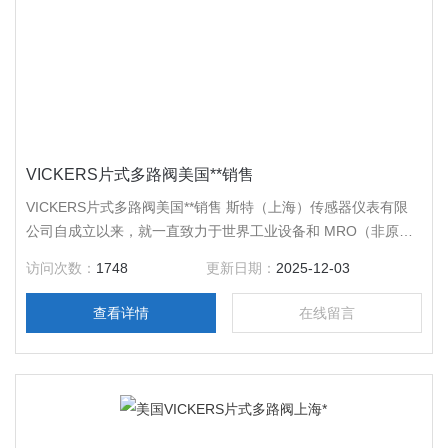
VICKERS片式多路阀美国**销售
VICKERS片式多路阀美国**销售 斯特（上海）传感器仪表有限
公司自成立以来，就一直致力于世界工业设备和 MRO（非原料
工业品）在中国大陆的推广、销售和技术服务！作为集科、工、
访问次数：
1748
更新日期：
2025-12-03
贸为一体的企业，推动我国工业自动化产业不断进步一直是我们
前进的动力！ 上海谱瑞特（上海）传感器仪表有限公司作为众
查看详情
在线留言
多工业设备生产厂商在中国大陆的*销售企业。威格士
（VICKERS）是伊顿集团流体动力部门