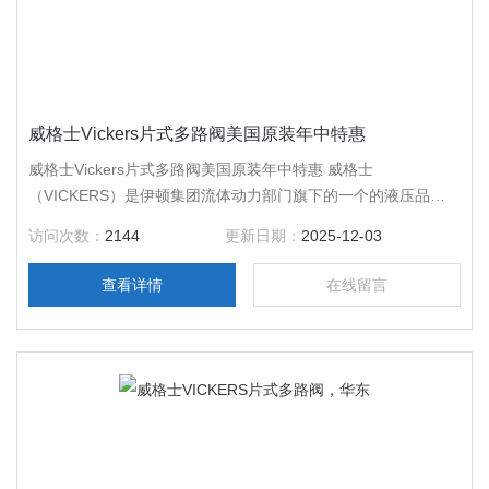
威格士Vickers片式多路阀美国原装年中特惠
威格士Vickers片式多路阀美国原装年中特惠 威格士
（VICKERS）是伊顿集团流体动力部门旗下的一个的液压品
牌，其主要产品包括液压泵、马达、油缸、液压阀等。伊顿的流
访问次数：
2144
更新日期：
2025-12-03
体动力产品应用广泛，包括土方机械、农业、建筑、航空、采
矿、林业、公共设施和物料搬运。伊顿是领xian的多元化工业产
查看详情
在线留言
品制造商，在的工业领域享有技术*、质量可靠的声誉。