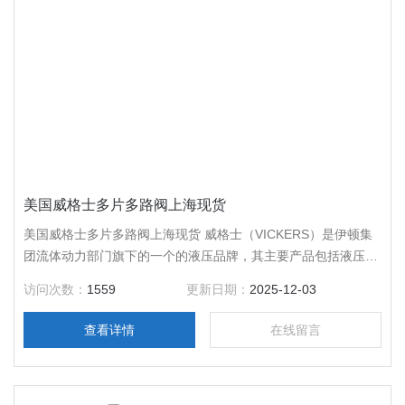
美国威格士多片多路阀上海现货
美国威格士多片多路阀上海现货 威格士（VICKERS）是伊顿集
团流体动力部门旗下的一个的液压品牌，其主要产品包括液压
泵、马达、油缸、液压阀等。伊顿是*的多元化工业产品制造
访问次数：
1559
更新日期：
2025-12-03
商，在的工业领域享有技术*、质量可靠的声誉。在6大洲超过
125个国家拥有5万5千名员工。年销售额为98亿美元。产品涉及
查看详情
在线留言
汽车、卡车、重型设备、民航、居住、电讯和数据传输、工业设
备和公共设施、商业机构和政府机关