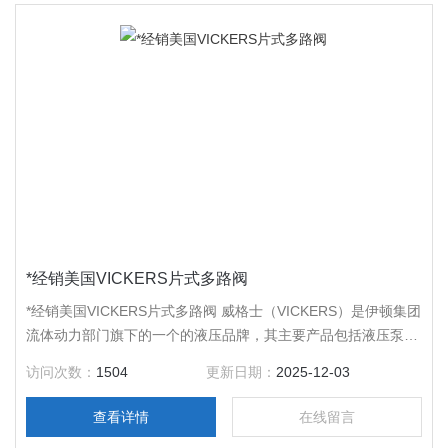
*经销美国VICKERS片式多路阀
*经销美国VICKERS片式多路阀 威格士（VICKERS）是伊顿集团
流体动力部门旗下的一个的液压品牌，其主要产品包括液压泵、
马达、油缸、液压阀等。伊顿的流体动力产品应用广泛，伊顿是
访问次数：
1504
更新日期：
2025-12-03
*的多元化工业产品制造商，在的工业领域享有技术*、质量可靠
的声誉。上海谱瑞特（上海）传感器仪表有限公司作为众多工业
查看详情
在线留言
设备生产厂商在中国大陆的*销售企业。