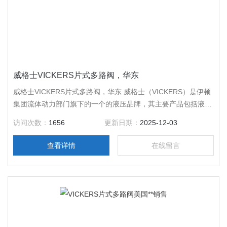
威格士VICKERS片式多路阀，华东
威格士VICKERS片式多路阀，华东 威格士（VICKERS）是伊顿
集团流体动力部门旗下的一个的液压品牌，其主要产品包括液压
泵、马达、油缸、液压阀等。伊顿的流体动力产品应用广泛，包
访问次数：
1656
更新日期：
2025-12-03
括土方机械、农业、建筑、航空、采矿、林业、公共设施和物料
搬运。伊顿是*的多元化工业产品制造商，在的工业领域享有技
查看详情
在线留言
术*、质量可靠的声誉。在6大洲超过125个国家拥有5万5千名员
工。年销售额为9