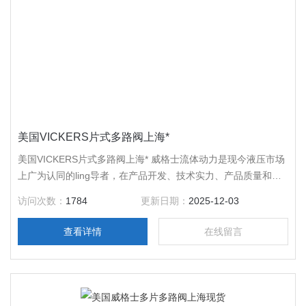
美国VICKERS片式多路阀上海*
美国VICKERS片式多路阀上海* 威格士流体动力是现今液压市场
上广为认同的ling导者，在产品开发、技术实力、产品质量和售
后服务等各个方面均是行业中的jiao佼者。总部位于美国明尼达
访问次数：
1784
更新日期：
2025-12-03
州的Eden Prairie，在*范围内拥有二十二家现货。今天的威格士
流体动力比以往更*。在1999年被伊顿兼并后，伊顿和威格士拥
查看详情
在线留言
有世界的产品品牌：Eaton、vickers、char-lynn