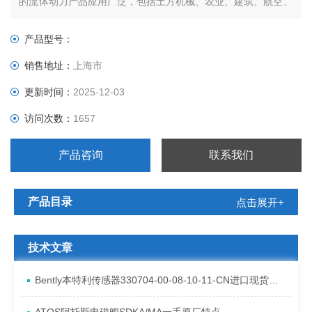
的流体动力产品应用广泛，包括土方机械、农业、建筑、航空、
采矿、林业、公共设施和物料搬运。伊顿是*的多元化工业产品
制造商，在的工业领域享有技术*、质量可靠的声誉。在6大洲超
产品型号：
过125个国家拥有5万5千名员工。年销售额为9
销售地址：
上海市
更新时间：
2025-12-03
访问次数：
1657
产品咨询
联系我们
产品目录
点击展开+
技术文章
Bently本特利传感器330704-00-08-10-11-CN进口现货资料