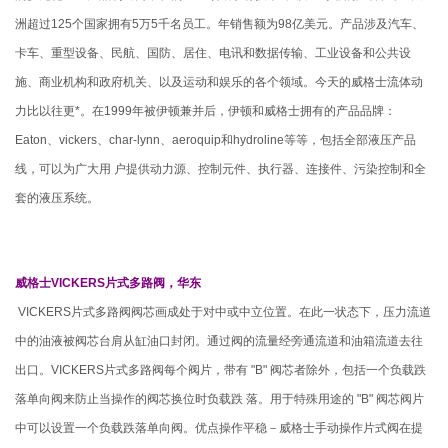
洲超过125个国家拥有5万5千名员工。年销售额为98亿美元。产品涉及汽车、
卡车、重型设备、民航、国防、居住、电讯和数据传输、工业设备和公共设
施、商业机构和政府机关、以及运动和娱乐的各个领域。今天的威格士流体动
力比以往更*。在1999年被伊顿兼并后，伊顿和威格士拥有的产品品牌：
Eaton、vickers、char-lynn、aeroquip和hydroline等等，包括全部液压产品
线，可以为广大用 户提供动力源、控制元件、执行器、连接件、污染控制和全
套的液压系统。
威格士VICKERS片式多路阀，华东
VICKERS片式多路阀阀芯画成处于对中或中立位置。在此一状态下，压力流道
中的油液被阀芯台肩从缸油口封闭。通过阀的流量经旁通流道和油箱流道去往
出口。VICKERS片式多路阀每个阀片，带有 "B" 阀芯者除外，包括一个负载跌
落单向阀来防止当操作的阀芯换位时负载跌 落。用于特殊用途的 "B" 阀芯阀片
中可以设置一个负载跌落单向阀。优点操作平稳－威格士手动操作片式阀在提