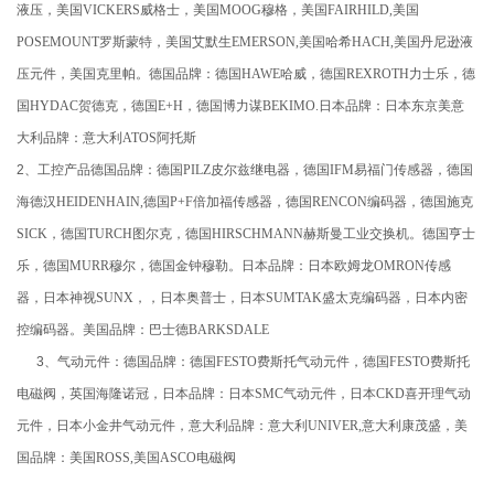
液压，美国
VICKERS
威格士，美国
MOOG
穆格，美国
FAIRHILD,
美国
POSEMOUNT
罗斯蒙特，美国艾默生
EMERSON,
美国哈希
HACH,
美国丹尼逊液
压元件，美国克里帕。德国品牌：德国
HAWE
哈威，德国
REXROTH
力士乐，德
国
HYDAC
贺德克，德国
E+H
，德国博力谋
BEKIMO.
日本品牌：日本东京美意
大利品牌：意大利
ATOS
阿托斯
2、工控产品德国品牌：德国
PILZ
皮尔兹继电器，德国
IFM
易福门传感器，德国
海德汉
HEIDENHAIN,
德国
P+F
倍加福传感器，德国
RENCON
编码器，德国施克
SICK
，德国
TURCH
图尔克，德国
HIRSCHMANN
赫斯曼工业交换机。德国亨士
乐，德国
MURR
穆尔，德国金钟穆勒。日本品牌：日本欧姆龙
OMRON
传感
器，日本神视
SUNX
，，日本奥普士，日本
SUMTAK
盛太克编码器，日本内密
控编码器。美国品牌：巴士德
BARKSDALE
3、气动元件：德国品牌：德国
FESTO
费斯托气动元件，德国
FESTO
费斯托
电磁阀，英国海隆诺冠，日本品牌：日本
SMC
气动元件，日本
CKD
喜开理气动
元件，日本小金井气动元件，意大利品牌：意大利
UNIVER,
意大利康茂盛，美
国品牌：美国
ROSS,
美国
ASCO
电磁阀