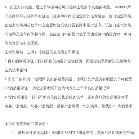
zui低压力的功能。通过节制该阀芯可以控制去往多个功能的流量。 Vickers片
式多路阀可以得到带有缸油口充液单向阀或溢流阀的任意组合，油口溢流阀防
止当方向阀阀芯处于中立位置时缸或执行器管路中压力过高。该油口还作为防
气蚀和充液单向阀起作用。当缸油口中的压力低于回油管路中的压力时，单向
阀允许回油补充系统。
上海谱瑞特（上海）传感器仪表有限公司承诺
1.良好的供货保证：我们不仅仅为客户提供优质，而是提供系统解决方案和专
业的技术咨询
2.阳光下的利润：*管理和良好的进货渠道，使我们的产品具有明显的价格优势.
3.*的质量保证：以纪念堂水泵工程为代表的上千个良好质量记录.
4.*的售后服务：我们不单有良好的售后服务技术，还有良好的售后服务体系.
急客户之所急，想客户之所想，需客户之所需！您的满意，是我们zui大的需求
本公司有优势的品牌展示：
1、液压元件美国品牌：美国
NUMATICS
纽曼蒂克，美国
PARKER
派克气动