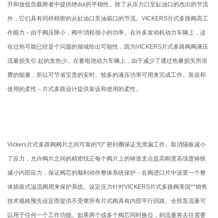
升和放低负载两者中提供绝dui的平稳性。除了从压力口至缸油口的杰出的节流
外，它们具有同样精密的从缸油口至油箱口的节流。VICKERS片式多路阀高工
作能力－由于阀压降小，阀中消耗很小的功率。在许多发动机动力车辆上，这
在过热可能已经是个问题的领域给出可能性，因为VICKERS片式多路阀阀液压
流量损失引 起的发热少。在蓄电池动力车辆上，由于减少了通过热量损失所浪
费的能量，所以可节省宝贵的安时。较多的液压功率可用来完成工作。装设和
使用的柔性－片式多路设计提供装设和使用的柔性。
Vickers片式多路阀阀片之间可靠的"O" 密封圈保证无泄漏工作。取消隔板减小
了应力，允许阀片之间的精密找正每个阀片上的铸造支点提高刚度高强度铸铁
减小内部应力，保证阀芯的顺利动作整体系统保护－在阀进口片中设置一个整
体插装式溢流阀用来保护系统。设定压力针对VICKERS片式多路阀美国**销售
技术规格预先设定而提供不受窜所有片式阀具有内部平行回路。全部泵流量可
以用于任何一个工作功能。如果两个或多个阀芯同时换位，则流量将去往需要