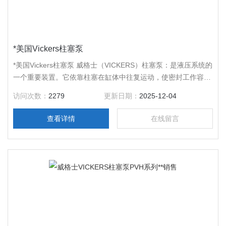
*美国Vickers柱塞泵
*美国Vickers柱塞泵 威格士（VICKERS）柱塞泵：是液压系统的
一个重要装置。它依靠柱塞在缸体中往复运动，使密封工作容腔
的容积发生变化来实现吸油、压油。运用领域广泛，而且更是精
访问次数：
2279
更新日期：
2025-12-04
密机械，机械的心脏。柱塞泵具有额定压力高、结构紧凑、效率
高和流量调节方便等优点，被广泛应用于高压、大流量和流量需
查看详情
在线留言
要调节的场合，诸如液压机、工程机械和船舶中。