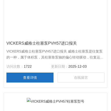
VICKERS威格士柱塞泵PVH57进口报关
VICKERS威格士柱塞泵PVH57进口报关 威格士柱塞泵是往复泵
的一种，属于体积泵，其柱塞靠泵轴的偏心转动驱动，往复运
动，其吸入和排出阀都是单向阀。当柱塞外拉时，工作室内压力
访问次数：
1722
更新日期：
2025-12-03
降低，出口阀关闭，低于进口压力时，进口阀打开，液体进入；
柱塞内推时，工作室压力升高，进口阀关闭，高于出口压力时，
查看详情
在线留言
出口阀打开，液体排出。这就是威格士柱塞泵的一个工作原理。
供油过程当凸轮轴转到凸轮的凸起部分顶起滚轮体时，柱塞弹