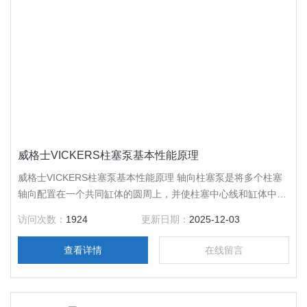
威格士VICKERS柱塞泵基本性能原理
威格士VICKERS柱塞泵基本性能原理 轴向柱塞泵是将多个柱塞
轴向配置在一个共同缸体的圆周上，并使柱塞中心线和缸体中心
线平行的一种泵，轴向柱塞泵有两种形式，直轴式（斜盘式）和
访问次数：
1924
更新日期：
2025-12-03
斜轴式（摆缸式），所示的为直轴式轴向柱塞泵的工作原理，这
种泵主要由缸体1、配油盘2、柱塞3和斜盘4组成。柱塞沿圆周
查看详情
在线留言
均匀分布在缸体内。 斜盘与缸体轴线倾斜一角度γ，柱塞靠机械
装置或低压油作用下压紧在斜盘上，配油盘2和斜盘4固定不