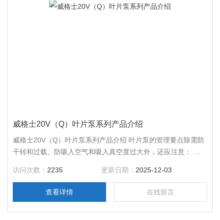
威格士20V（Q）叶片泵系列产品介绍
威格士20V（Q）叶片泵系列产品介绍 叶片泵的管理要点除需防
干转和过载、防吸入空气和吸入真空度过大外，还应注意： 泵
转向改变，则其吸排方向也改变叶片泵都有规定的转向，不允许
访问次数：
2235
更新日期：
2025-12-03
反。 转子叶槽有倾斜，叶片有倒角，叶片底部与排油腔通，配
油盘上的节流槽和吸、排口是按既定转向设计。 小型泵-0.015～
查看详情
在线留言
0.03mm 中型泵-0.02～0