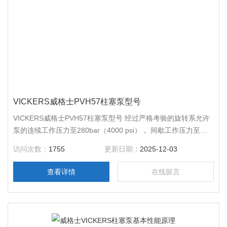
VICKERS威格士PVH57柱塞泵型号
VICKERS威格士PVH57柱塞泵型号 经过严格考验的旋转系允许
泵的连续工作压力至280bar（4000 psi）， 间歇工作压力至
320 bar（4600 psi），而且维护成本低。每种机座也能够包括
访问次数：
1755
更新日期：
2025-12-03
230bar（3300psi） 较大流量额定值的品种，提供额外的应用灵
活性。重型轴承和刚性驱动轴使泵的寿命达到30，000 小时（在
查看详情
在线留言
65% 的额定压力），降低使用成本，延长使用寿命。M 系列泵
的