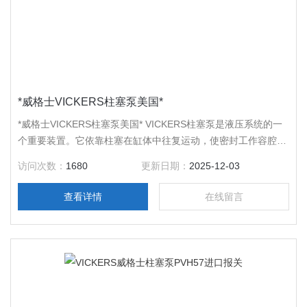
*威格士VICKERS柱塞泵美国*
*威格士VICKERS柱塞泵美国* VICKERS柱塞泵是液压系统的一
个重要装置。它依靠柱塞在缸体中往复运动，使密封工作容腔的
容积发生变化来实现吸油、压油。运用领域广泛，而且更是精密
访问次数：
1680
更新日期：
2025-12-03
机械，机械的心脏。VICKERS柱塞泵具有额定压力高、结构紧
凑、效率高和流量调节方便等优点，被广泛应用于高压、大流量
查看详情
在线留言
和流量需要调节的场合，诸如液压机、工程机械和船舶中。
VICKERS柱塞泵的运用已经跟现在大