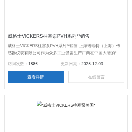
威格士VICKERS柱塞泵PVH系列**销售
威格士VICKERS柱塞泵PVH系列**销售 上海谱瑞特（上海）传
感器仪表有限公司作为众多工业设备生产厂商在中国大陆的*销
售企业。公司为广大用户提供性能、价格合理的电磁阀、气缸、
访问次数：
1886
更新日期：
2025-12-03
传感器、传动机械、工业电器、气动液压、仪器仪表、气动元件
等工业设备。威格士（VICKERS）是一个的液压品牌，其主要
查看详情
在线留言
产品包括液压泵、马达、静液传动产品、阀、转向器、油缸、动
力单元、附件、过滤器等。