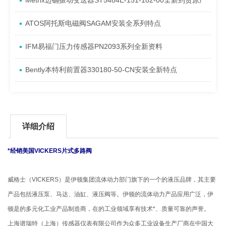
Metrix迈确振动变送器ST5484E-151-182-00全新到货原厂
ATOS阿托斯电磁阀SAGAM安装全系列特点
IFM易福门压力传感器PN2093系列全新资料
Bently本特利前置器330180-50-CN安装全新特点
详细介绍
*经销美国VICKERS片式多路阀
威格士（VICKERS）是伊顿集团流体动力部门旗下的一个的液压品牌，其主要
产品包括液压泵、马达、油缸、液压阀等。伊顿的流体动力产品应用广泛，伊
顿是的多元化工业产品制造商，在的工业领域享有技术*、质量可靠的声誉。
上海谱瑞特（上海）传感器仪表有限公司作为众多工业设备生产厂商在中国大