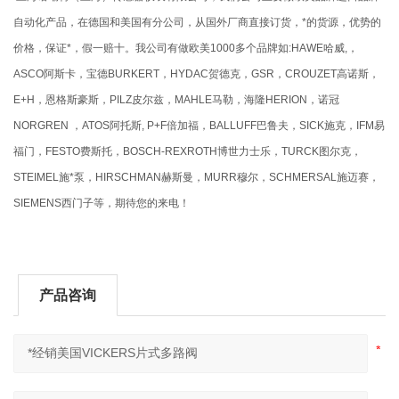
自动化产品，在德国和美国有分公司，从国外厂商直接订货，*的货源，优势的
价格，保证*，假一赔十。我公司有做欧美1000多个品牌如:HAWE哈威,，
ASCO阿斯卡，宝德BURKERT，HYDAC贺德克，GSR，CROUZET高诺斯，
E+H，恩格斯豪斯，PILZ皮尔兹，MAHLE马勒，海隆HERION，诺冠
NORGREN ，ATOS阿托斯, P+F倍加福，BALLUFF巴鲁夫，SICK施克，IFM易
福门，FESTO费斯托，BOSCH-REXROTH博世力士乐，TURCK图尔克，
STEIMEL施*泵，HIRSCHMAN赫斯曼，MURR穆尔，SCHMERSAL施迈赛，
SIEMENS西门子等，期待您的来电！
产品咨询