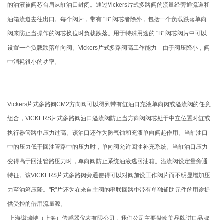
的油液被阀芯台肩从缸油口封闭。通过Vickers片式多路阀的流量经旁通流道和
油箱流道去往出口。每个阀片，带有 "B" 阀芯者除外，包括一个负载跌落单向
阀来防止当操作的阀芯换位时负载跌落。用于特殊用途的 "B" 阀芯阀片中可以
设置一个负载跌落单向阀。Vickers片式多路阀高工作能力－由于阀压降小，阀
中消耗很小的功率。
Vickers片式多路阀CM2方向阀可以得到带有缸油口充液单向阀或溢流阀的任意
组合，VICKERS片式多路阀油口溢流阀防止当方向阀阀芯处于中立位置时缸或
执行器管路中压力过高。该油口还作为防气蚀和充液单向阀起作用。当缸油口
中的压力低于回油管路中的压力时，单向阀允许回油补充系统。当缸油口压力
变得高于回油管路压力时，单向阀防止系统油液逃回油箱。溢流阀设定量旁通
特征。该VICKERS片式多路阀旁通使得可以对阀加设工作阀片而不明显增加压
力至油箱压降。"R"片还为在来自主阀的串联回路中带有单独辅助元件的用途提
供受控的借用流量源。
上海谱瑞特（上海）传感器仪表有限公司，我们公司主要做欧美品牌进口品牌