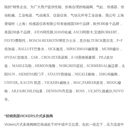
陆的*销售企业。为广大用户提供性能、价格合理的电磁阀、气缸、传感器、传
动机械、工业电器、气动液压、仪器仪表、气动元件等工业设备。
我公司
上海
谱瑞特（上海）传感器仪表有限公司有做德国500个品牌，欧州300多个品牌，
美国200多个品牌。ATOS阿托斯,HAWE哈威, ASCO阿斯卡,宝德BURKERT，
FESTO费斯托，BOSCH-REXROTH博世力士乐，意尔创,TURCK图尔克，P+F
倍加福，BALLUFF巴鲁夫，SICK施克，HIRSCHMAN赫斯曼，MURR穆尔，
HYDAC贺德克，GSR，CROUZET高诺斯，E+H恩格斯豪斯，PILZ皮尔
兹， MAHLE马勒，HERION海隆，NORGREN诺冠，SCHMERSAL施迈赛，太
阳SUN，SIEMENS西门子，STAUFF西德福，NEGELE耐格， EMG伺服阀，
UNIVER,, KACON 凯昆，VICKERS威格士，MAC,PARKER派克，MOOG穆
格，AB,FAIRCHILD仙童，DENISON丹尼逊，ROSS，UE,MTS,德威尔,NOVO
等。
*经销美国VICKERS片式多路阀
Vickers片式多路阀阀芯画成处于对中或中立位置。在此一状态下，压力流道中