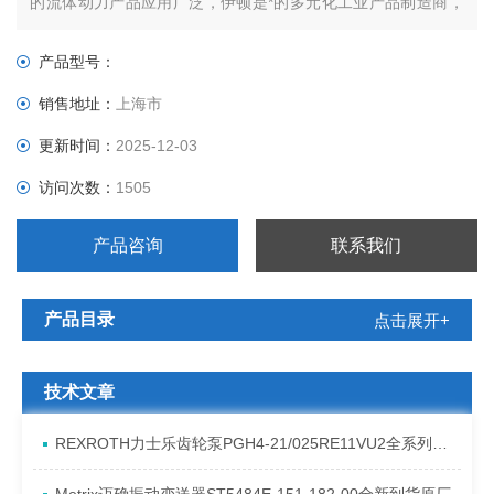
的流体动力产品应用广泛，伊顿是*的多元化工业产品制造商，
在的工业领域享有技术*、质量可靠的声誉。上海谱瑞特（上
海）传感器仪表有限公司作为众多工业设备生产厂商在中国大陆
产品型号：
的*销售企业。
销售地址：
上海市
更新时间：
2025-12-03
访问次数：
1505
产品咨询
联系我们
产品目录
点击展开+
技术文章
REXROTH力士乐齿轮泵PGH4-21/025RE11VU2全系列发货原理