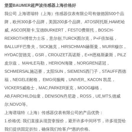
堡盟BAUMER超声波传感器上海价格好
我公司 上海谱瑞特（上海）传感器仪表有限公司有做德国500个品
牌，欧州300多个品牌，美国200多个品牌。ATOS阿托斯,HAWE哈
威, ASCO阿斯卡,宝德BURKERT，FESTO费斯托，BOSCH-
REXROTH博世力士乐，意尔创,TURCK图尔克，P+F倍加福，
BALLUFF巴鲁夫，SICK施克，HIRSCHMAN赫斯曼，MURR穆尔，
HYDAC贺德克，GSR，CROUZET高诺斯，E+H恩格斯豪斯，PILZ
皮尔兹， MAHLE马勒，HERION海隆，NORGREN诺冠，
SCHMERSAL施迈赛，太阳SUN，SIEMENS西门子，STAUFF西德
福，NEGELE耐格， EMG伺服阀，UNIVER,, KACON 凯昆，
VICKERS威格士，MAC,PARKER派克，MOOG穆格，
AB,FAIRCHILD仙童，DENISON丹尼逊，ROSS，UE,MTS,德威
尔,NOVO等。
上海谱瑞特（上海）传感器仪表有限公司的产品优势：
1.价格优: 我们直接从现货拿报价，避开许多中间环节，许多现货给
我们提供固定折扣，确保我们给客户*惠的价格。