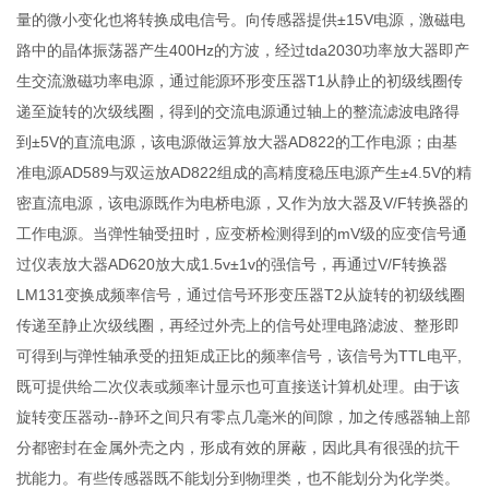
量的微小变化也将转换成电信号。向传感器提供±15V电源，激磁电
路中的晶体振荡器产生400Hz的方波，经过tda2030功率放大器即产
生交流激磁功率电源，通过能源环形变压器T1从静止的初级线圈传
递至旋转的次级线圈，得到的交流电源通过轴上的整流滤波电路得
到±5V的直流电源，该电源做运算放大器AD822的工作电源；由基
准电源AD589与双运放AD822组成的高精度稳压电源产生±4.5V的精
密直流电源，该电源既作为电桥电源，又作为放大器及V/F转换器的
工作电源。当弹性轴受扭时，应变桥检测得到的mV级的应变信号通
过仪表放大器AD620放大成1.5v±1v的强信号，再通过V/F转换器
LM131变换成频率信号，通过信号环形变压器T2从旋转的初级线圈
传递至静止次级线圈，再经过外壳上的信号处理电路滤波、整形即
可得到与弹性轴承受的扭矩成正比的频率信号，该信号为TTL电平,
既可提供给二次仪表或频率计显示也可直接送计算机处理。由于该
旋转变压器动--静环之间只有零点几毫米的间隙，加之传感器轴上部
分都密封在金属外壳之内，形成有效的屏蔽，因此具有很强的抗干
扰能力。有些传感器既不能划分到物理类，也不能划分为化学类。