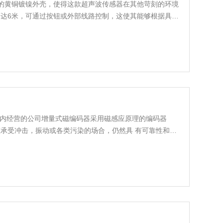
护等级的黄铜镀镍外壳，使得这款超声波传感器在其他苛刻的环境
达6米，可通过按钮或外部线路控制，这使其能够根据具体
mer堡盟重载型编码器，Baumer堡盟无轴承编码器，
，Baumer堡盟增量型编码器
围内经营的公司增量式磁编码器采用磁感应原理的编码器
承受冲击，振动或各类污染的场合，仍然具 有可靠性和*