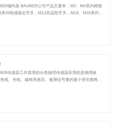
ER编码器 BAUMER公司产品主要有：M3、M4系列精致
系列电感接近开关，M12高温型开关，M18、M30系列电
传感器等。
好
MER传感器工作原理的分类物理传感器应用的是物理效
、热电、光电、磁电等效应。被测信号量的微小变化都将转