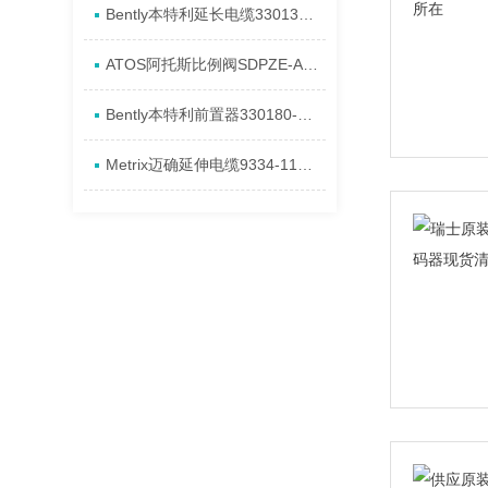
Bently本特利延长电缆330130-040-00-00安装全新特点
ATOS阿托斯比例阀SDPZE-A进口现货产品介绍
​Bently本特利前置器330180-91-05安装进口特点
Metrix迈确延伸电缆9334-111-0100-0105全新进口资料