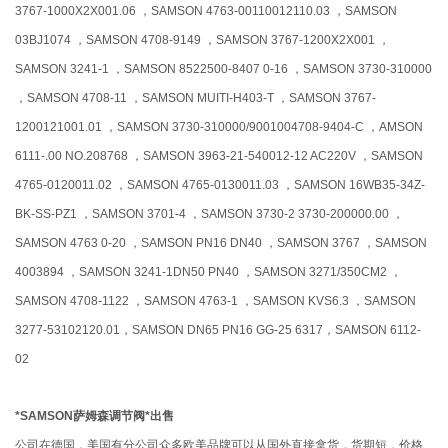
3767-1000X2X001.06 ，SAMSON 4763-00110012110.03 ，SAMSON
03BJ1074 ，SAMSON 4708-9149 ，SAMSON 3767-1200X2X001 ，
SAMSON 3241-1 ，SAMSON 8522500-8407 0-16 ，SAMSON 3730-310000
，SAMSON 4708-11 ，SAMSON MUITI-H403-T ，SAMSON 3767-
1200121001.01 ，SAMSON 3730-310000/9001004708-9404-C ，AMSON
6111-.00 NO.208768 ，SAMSON 3963-21-540012-12 AC220V ，SAMSON
4765-0120011.02 ，SAMSON 4765-0130011.03 ，SAMSON 16WB35-34Z-
BK-SS-PZ1 ，SAMSON 3701-4 ，SAMSON 3730-2 3730-200000.00 ，
SAMSON 4763 0-20 ，SAMSON PN16 DN40 ，SAMSON 3767 ，SAMSON
4003894 ，SAMSON 3241-1DN50 PN40 ，SAMSON 3271/350CM2 ，
SAMSON 4708-1122 ，SAMSON 4763-1 ，SAMSON KVS6.3 ，SAMSON
3277-53102120.01，SAMSON DN65 PN16 GG-25 6317，SAMSON 6112-
02
*SAMSON萨姆森调节阀*出售
公司在德国，美国有分公司众多欧美品牌可以从国外直接拿货，货期短，价格