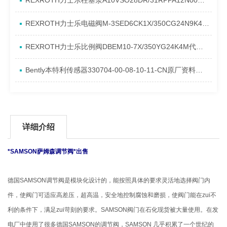
REXROTH力士乐柱塞泵A10VSO28DR/31RPPA12N00产品资料简介
REXROTH力士乐电磁阀M-3SED6CK1X/350CG24N9K4进口现货介绍
REXROTH力士乐比例阀DBEM10-7X/350YG24K4M代理资料
Bently本特利传感器330704-00-08-10-11-CN原厂资料介绍
详细介绍
*SAMSON萨姆森调节阀*出售
德国SAMSON调节阀是模块化设计的，能按照具体的要求灵活地选择阀门内
件，使阀门可适应高差压，超高温，安全地控制腐蚀和磨损，使阀门能在zui不
利的条件下，满足zui苛刻的要求。SAMSON阀门在石化现货被大量使用。在发
电厂中使用了很多德国SAMSON的调节阀，SAMSON 几乎积累了一个世纪的