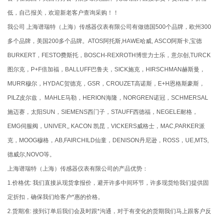
低，自己报关，欢迎新老客户查询采购！！
我公司 上海谱瑞特（上海）传感器仪表有限公司有做德国500个品牌，欧州300
多个品牌，美国200多个品牌。ATOS阿托斯,HAWE哈威, ASCO阿斯卡,宝德
BURKERT，FESTO费斯托，BOSCH-REXROTH博世力士乐，意尔创,TURCK
图尔克，P+F倍加福，BALLUFF巴鲁夫，SICK施克，HIRSCHMAN赫斯曼，
MURR穆尔，HYDAC贺德克，GSR，CROUZET高诺斯，E+H恩格斯豪斯，
PILZ皮尔兹， MAHLE马勒，HERION海隆，NORGREN诺冠，SCHMERSAL
施迈赛，太阳SUN，SIEMENS西门子，STAUFF西德福，NEGELE耐格，
EMG伺服阀，UNIVER,, KACON 凯昆，VICKERS威格士，MAC,PARKER派
克，MOOG穆格，AB,FAIRCHILD仙童，DENISON丹尼逊，ROSS，UE,MTS,
德威尔,NOVO等。
上海谱瑞特（上海）传感器仪表有限公司的产品优势：
1.价格优: 我们直接从现货拿报价，避开许多中间环节，许多现货给我们提供固
定折扣，确保我们给客户*惠的价格。
2.货期准: 接到订单后我们会及时跟*沟通，对于有变化的货期我们马上跟客户反