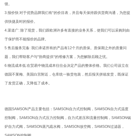
馈。
3.报价快:对于优势品牌我们有*的价目表，并且每天保持跟供货商沟通，为您提
供快捷及时的报价。
4.渠道广: 除了现货，我们跟欧洲许多有直接的业务关系，使我们可以采购到由
于保护而不能报价的品牌。
5.售后服务完备: 我们承诺所有的产品有12个月的质保。质保期之外的质量问
题，我们帮助客户与*协商提供*的维修方案，为您解除后顾之忧。
6.物流成本低:在贸易中物流成本往往会决定产品的整体价格。我们公司设立在
德国不莱梅、美国白宫附近，仓库统一验货包装，然后报关拼箱发货，既保证
了发货正确，又降低了成本。
德国SAMSON产品主要包括：SAMSON自力式控制阀，SAMSON自力式温度
控制阀，SAMSON自力式压力控制阀，自力式差压和流量控制阀，SAMSON锅
炉自力式阀，SAMSON蒸汽疏水阀，SAMSON放空阀，SAMSON过滤器，
SAMSON控制阀、、、。