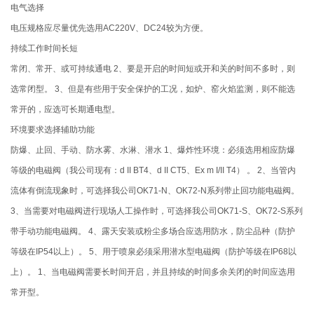
电气选择
电压规格应尽量优先选用AC220V、DC24较为方便。
持续工作时间长短
常闭、常开、或可持续通电 2、要是开启的时间短或开和关的时间不多时，则
选常闭型。 3、但是有些用于安全保护的工况，如炉、窑火焰监测，则不能选
常开的，应选可长期通电型。
环境要求选择辅助功能
防爆、止回、手动、防水雾、水淋、潜水 1、爆炸性环境：必须选用相应防爆
等级的电磁阀（我公司现有：d II BT4、d II CT5、Ex m I/II T4） 。 2、当管内
流体有倒流现象时，可选择我公司OK71-N、OK72-N系列带止回功能电磁阀。
3、当需要对电磁阀进行现场人工操作时，可选择我公司OK71-S、OK72-S系列
带手动功能电磁阀。 4、露天安装或粉尘多场合应选用防水，防尘品种（防护
等级在IP54以上）。 5、用于喷泉必须采用潜水型电磁阀（防护等级在IP68以
上）。 1、当电磁阀需要长时间开启，并且持续的时间多余关闭的时间应选用
常开型。