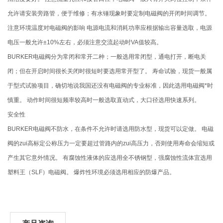
允许请安装旁路管，便于维修；有水锤现象时要定制电磁阀的开闭时间调节。
注意环境温度对电磁阀的影响 电源电流和消耗功率应根据输出容量选取，电源
电压一般允许±10%左右，必须注意交流起动时VA值较高。
BURKER电磁阀分为常闭和常开二种；一般选用常闭型，通电打开，断电关
闭；但在开启时间很长关闭时很短时要选用常开型了。 寿命试验，现货一般属
于型式试验项目，确切地说我国还没有电磁阀的专业标准，因此选用电磁阀*时
慎重。 动作时间很短频率较高时一般选取直动式，大口径选用快速系列。
安全性
BURKER电磁阀不防水，在条件不允许时请选用防水型，现货可以定做。 电磁
阀的zui高标定公称压力一定要超过管路内的zui高压力，否则使用寿命会缩短或
产生其它意外情况。 有腐蚀性液体的应选用全不锈钢型，强腐蚀性流体宜选用
塑料王（SLF）电磁阀。 爆炸性环境必须选用相应的防爆产品。