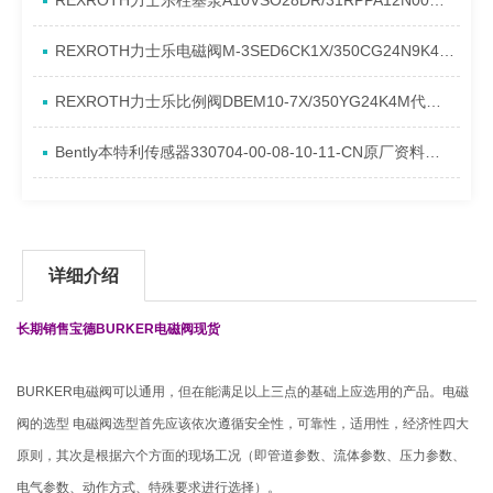
REXROTH力士乐柱塞泵A10VSO28DR/31RPPA12N00产品资料简介
REXROTH力士乐电磁阀M-3SED6CK1X/350CG24N9K4进口现货介绍
REXROTH力士乐比例阀DBEM10-7X/350YG24K4M代理资料
Bently本特利传感器330704-00-08-10-11-CN原厂资料介绍
详细介绍
长期销售宝德BURKER电磁阀现货
BURKER电磁阀可以通用，但在能满足以上三点的基础上应选用的产品。电磁
阀的选型 电磁阀选型首先应该依次遵循安全性，可靠性，适用性，经济性四大
原则，其次是根据六个方面的现场工况（即管道参数、流体参数、压力参数、
电气参数、动作方式、特殊要求进行选择）。