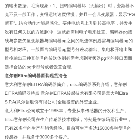
的输出数据。毛病现象：1、扭转编码器坏（无输出）时，变频器不
克不及一般工作，变得运转速度很慢，并且一会儿变频器，显示“PG
断开”...结合动作才能起感化。要使电信号上升到较高电平，并发生
没有任何关扰的方波脉冲，这就必需用电子电来处置。编码器pg接
线与参数矢量变频器与编码器pg之间的毗连体例必需与编码器pg的
型号相对应。一般而言编码器pg型号分差动输出、集电极开输出和
推挽输出三种其信号的传送体例必需考虑到变频器pg卡的接口因而
选择合适的pg卡型号或者设置合理.
意尔创Eltra编码器原装现货清仓
意大利意尔创EITRA编码器简介，eitra编码器系列介绍，意尔创
EITRA编码器特点 意尔创EITRA传感技术有限公司是意大利Eltra
S.P.A(意尔创股份有限公司)全额投资的外资企业。
意大利Eltra公司成立于1985年，专业从事传感器的开发和生产。
Eltra意尔创公司在生产传感器技术领域，特别是在编码器行业中，
已有20多年的生产与销售经验。目前可生产多达15000多种型号的
传感器，并服务于3000多个客户。