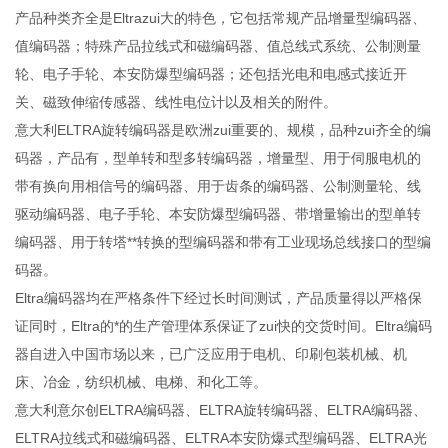
产品种类齐全是Eltrazui大的特色，它包括常规产品增量型编码器、
值编码器；特殊产品拉线式和磁编码器、值总线式系统、公制测量
轮、电子手轮、本安防爆型编码器；还包括光电和电感式接近开
关、磁致伸缩传感器、线性电位计以及相关的附件。
意大利ELTRA旋转编码器是欧洲zui重要的、规模，品种zui齐全的编
码器，产品有，型单转和型多转编码器，增量型、用于伺服电机的
带有换向用相信号的编码器、用于齿条的编码器、公制测量轮、线
驱动编码器、电子手轮、本安防爆型编码器、带增量输出的型单转
编码器、用于转塔**转换的型编码器和带有工业现场总线接口的型编
码器。
Eltra编码器均在严格条件下经过长时间测试，产品质量得以严格保
证同时，Eltra的*的生产管理体系保证了zui快的交货时间。Eltra编码
器自进入中国市场以来，已广泛应用于电机、印刷包装机械、机
床、冶金，纺织机械、电梯、和化工等。
意大利意尔创ELTRA编码器、ELTRA旋转编码器、ELTRA编码器、
ELTRA拉线式和磁编码器、ELTRA本安防爆式型编码器、ELTRA光