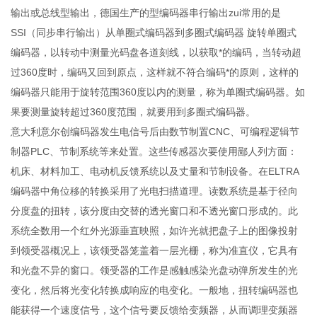
输出或总线型输出，德国生产的型编码器串行输出zui常用的是
SSI（同步串行输出）从单圈式编码器到多圈式编码器 旋转单圈式
编码器，以转动中测量光码盘各道刻线，以获取*的编码，当转动超
过360度时，编码又回到原点，这样就不符合编码*的原则，这样的
编码器只能用于旋转范围360度以内的测量，称为单圈式编码器。如
果要测量旋转超过360度范围，就要用到多圈式编码器。
意大利意尔创编码器发生电信号后由数节制置CNC、可编程逻辑节
制器PLC、节制系统等来处置。这些传感器次要使用鄙人列方面：
机床、材料加工、电动机反馈系统以及丈量和节制设备。在ELTRA
编码器中角位移的转换采用了光电扫描道理。读数系统是基于径向
分度盘的扭转，该分度由交替的透光窗口和不透光窗口形成的。此
系统全数用一个红外光源垂直映照，如许光就把盘子上的图像投射
到领受器概况上，该领受器笼盖着一层光栅，称为准直仪，它具有
和光盘不异的窗口。领受器的工作是感触感染光盘动弹所发生的光
变化，然后将光变化转换成响应的电变化。一般地，扭转编码器也
能获得一个速度信号，这个信号要反馈给变频器，从而调理变频器