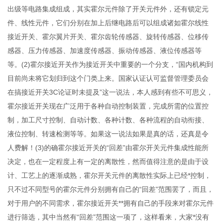
出级等电路集成组成，其实霍尔元件除了开关元件外，还有锁定元
件、线性元件，它们分别在加上后继电路后可以组成诸如霍尔线性
接近开关、霍尔翼片开关、霍尔齿轮传感器、旋转传感器、位移传
感器、压力传感器、加速度传感器、振动传感器、液位传感器等
等。(2)霍尔接近开关作为接近开关中重要的一个分支，“国内机构到
目前尚未将它划归到这个门类上来。国家认证认可监督管理委员会
在搞接近开关3C论证时未提及”这一说法，本人感到有些不可思义，
霍尔接近开关现在广泛用于各种自动控制装置，完成所需的位置控
制，加工尺寸控制、自动计数、各种计数、各种流程的自动衔接、
液位控制、转速检测等等。如果这一说法如果是真的话，还真是令
人费解！(3)的确霍尔接近开关的“回差”由霍尔开关元件集成性能所
决定，也在一定程度上有一定的离散性，然而值得注意的是由于设
计、工艺上的逐渐成熟，霍尔开关元件的离散性实际上已经*控制，
只不过不同型号的霍尔元件分别拥有自己的“回差”范围罢了，而且，
对于用户的不同需求，霍尔接近开关**拥有自己的手段来对霍尔元件
进行筛选，其中当然有“回差”范围这一项了，这样看来，大家*没有