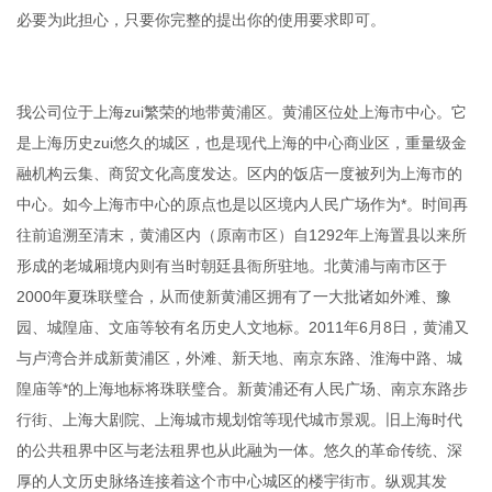
必要为此担心，只要你完整的提出你的使用要求即可。
我公司位于上海zui繁荣的地带黄浦区。黄浦区位处上海市中心。它
是上海历史zui悠久的城区，也是现代上海的中心商业区，重量级金
融机构云集、商贸文化高度发达。区内的饭店一度被列为上海市的
中心。如今上海市中心的原点也是以区境内人民广场作为*。时间再
往前追溯至清末，黄浦区内（原南市区）自1292年上海置县以来所
形成的老城厢境内则有当时朝廷县衙所驻地。北黄浦与南市区于
2000年夏珠联璧合，从而使新黄浦区拥有了一大批诸如外滩、豫
园、城隍庙、文庙等较有名历史人文地标。2011年6月8日，黄浦又
与卢湾合并成新黄浦区，外滩、新天地、南京东路、淮海中路、城
隍庙等*的上海地标将珠联璧合。新黄浦还有人民广场、南京东路步
行街、上海大剧院、上海城市规划馆等现代城市景观。旧上海时代
的公共租界中区与老法租界也从此融为一体。悠久的革命传统、深
厚的人文历史脉络连接着这个市中心城区的楼宇街市。纵观其发