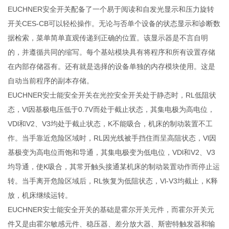
EUCHNER安全开关配备了一个易于阅读和自发光显示和压力旋转
开关CES-CB可以轻松操作。无论与否单个设备的状态显示和诊断数
据检索，菜单简单直观传递到正确的位置。该显示器是不言自明
的，并遵循共同的缩写。每个基站模块具有将程序和所有设置存储
在内部存储器有。还有就是选择的设备单独的内存模块使用。这是
自动当前程序的副本存储。
EUCHNER安士能安全开关在光控安全开关处于静态时，RL低阻状
态，Vl因基极电压低于0.7V而处于截止状态，其集电极为高电位，
VDl和V2、V3均处于截止状态，K不能吸合，机床的制动装置不工
作。当手靠近危险区域时，RL因光线被手挡住而呈高阻状态，Vl因
基极变为高电位而饱和导通，其集电极变为低电位，VDl和V2、V3
均导通，使K吸合，其常开触头接通某机床的制动装置动作而停止运
转。当手离开危险区域后，RL恢复为低阻状态，Vl-V3均截止，K释
放，机床继续运转。
EUCHNER安士能安全开关的基础是霍尔开关元件，而霍尔开关元
件又是由霍尔敏感元件、稳压器、差分放大器、斯密特触发器和输