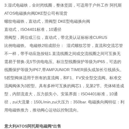
3.湿式电磁铁，全封闭线圈，整体坚固，可适用于户外工作 阿托斯
ATOS电磁换向阀DKE型公司有现货
螺纹电磁铁，直动式，滑阀型 DKE型电磁换向阀
直动式，ISO4401标准，10通径
滑阀型，两位或三位，直动式，带北美认证标标准CURUS
比例电磁铁。 电磁铁2组成部分： 湿式螺纹芯管，直流和交流芯管
不一样，带手动应急按钮1.直流线圈之间或交流线圈之间可互换无
需易于替换-见5节供电电压。标注型线圈保护等级为IP65，可选的
线圈保护等级为IP67,带AMPJUNIOR TIMER插头或加长引线插头。
5腔型阀体适用于所有的直流阀，和F1、FV安全型交流阀。标准交
流阀阀体为3腔型。具有多种可互换的阀芯1，见第2节。壳体铸造成
型，内部流道大，压力损失小。安装界面：ISO4401标准，10通
径，zui大流量：150L/min,zui大压力：350bar. 电磁换向阀特征：利
用电磁铁推力，推动阀心运动以控制流向。
意大利ATOS阿托斯电磁阀*出售