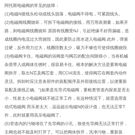
阿托斯电磁阀的常见的故障：
(1)电磁N接线头松动或线头脱落，电磁阀不得电，可紧固线头。
(2)电磁阀线圈烧坏，可拆下电磁阀的接线，用万用表测量，如果开
路，则电磁阀线圈烧坏.原因有线圈受NJ，引起绝缘不好而漏磁，造
成线圈内电流过大而烧毁，因此要防止雨水进入电磁阀.此外，弹簧
过硬，反作用力过大，线圈匝数太少，吸力不够也可使得线圈烧毁.
(3)电磁阀卡住。电磁阀的浴阀套与阀芯的配合间隙很小，当有机械
杂质带入或阀体生锈时，很容易卡住。根本的解决方法是要将电磁
阁拆开，取出N芯及阀芯套，用CCI4清洗，使得阀芯在阀套内动作
灵活。拆卸时应注意各部件的装配顺序及外部接线位置，以便重新
装配及接线正确。“)如果是先导式电磁阀，要检查管道内探差是否太
小，怅差太小电磁阀就不能正常工作，在这种情况下，就需选用直
动式电磁阀.而乐差太大，远远超出电磁N的设计值，也无法正常T
作，此时就要用高乐电磁阀了。
(5)管道内的污物堵住了先导阀的小孔，致使先导阀无法正常打开，
主阀也就不能及时打开了。可以把阀休拆开，洗净污物，重新装