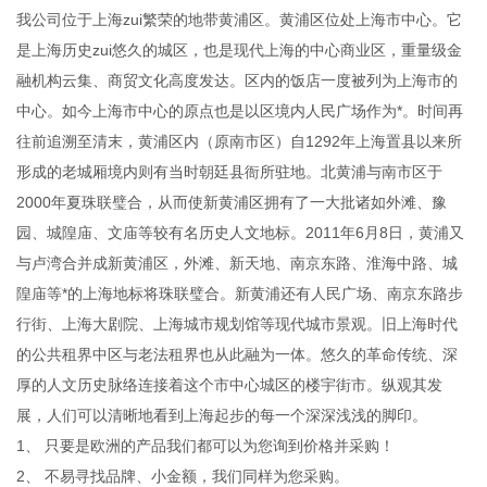
我公司位于上海zui繁荣的地带黄浦区。黄浦区位处上海市中心。它
是上海历史zui悠久的城区，也是现代上海的中心商业区，重量级金
融机构云集、商贸文化高度发达。区内的饭店一度被列为上海市的
中心。如今上海市中心的原点也是以区境内人民广场作为*。时间再
往前追溯至清末，黄浦区内（原南市区）自1292年上海置县以来所
形成的老城厢境内则有当时朝廷县衙所驻地。北黄浦与南市区于
2000年夏珠联璧合，从而使新黄浦区拥有了一大批诸如外滩、豫
园、城隍庙、文庙等较有名历史人文地标。2011年6月8日，黄浦又
与卢湾合并成新黄浦区，外滩、新天地、南京东路、淮海中路、城
隍庙等*的上海地标将珠联璧合。新黄浦还有人民广场、南京东路步
行街、上海大剧院、上海城市规划馆等现代城市景观。旧上海时代
的公共租界中区与老法租界也从此融为一体。悠久的革命传统、深
厚的人文历史脉络连接着这个市中心城区的楼宇街市。纵观其发
展，人们可以清晰地看到上海起步的每一个深深浅浅的脚印。
1、 只要是欧洲的产品我们都可以为您询到价格并采购！
2、 不易寻找品牌、小金额，我们同样为您采购。