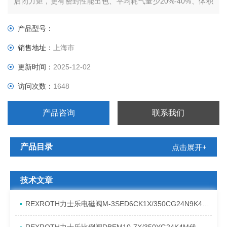
启闭力矩，更有密封性能出色、平均耗气量少20%-40%、体积
小50%、耐用性比齿轮齿条式执行器大5—10 倍等特性，使控制
单元具备了与众多仪器仪表和控制系统相匹配的能力。
产品型号：
销售地址：
上海市
更新时间：
2025-12-02
访问次数：
1648
产品咨询
联系我们
产品目录
点击展开+
技术文章
REXROTH力士乐电磁阀M-3SED6CK1X/350CG24N9K4进口现货介绍