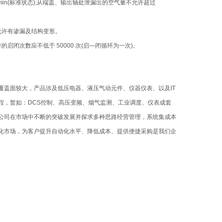
/min(标准状态);从端盖、输出轴处泄漏出的空气量不允许超过
不允许有渗漏及结构变形。
闭次数应不低于 50000 次(启—闭循环为一次)。
盖面较大，产品涉及低压电器、液压气动元件、仪器仪表、以及IT
程，暂如：DCS控制、高压变频、烟气监测、工业调度、仪表成套
公司在市场中不断的突破发展并探求多种思路经营管理，系统集成本
化市场，为客户提升自动化水平、降低成本、提供便捷采购是我们企