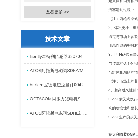
起支撑和固定作用
活塞运动过程中，
查看更多 >>
（注：齿轮齿条式
2、体积更小、重
通过与市场上多款
技术文章
用高性能的密封材
3、PTFE+碳石
Bently本特利传感器330704-00-08-10-11-CN进口现货资料
与传统的O形圈活
ATOS阿托斯电磁阀SDKA/MA一手原厂特点
与缸体相粘结的情
（注：市场上的其
burkert宝德电磁流量计00423984全系列进口发货
4、超高耐久性的
OCTACOM同步力矩电机SLM-080-162发货现货特点
OMAL拨叉式执
高的耐磨性和更长
ATOS阿托斯电磁阀SDHE进口安装特点
OMAL生产的拨
意大利原装OMA