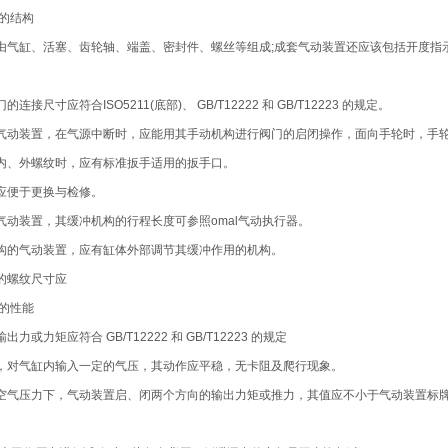
器的结构
由气缸、活塞、齿轮轴、端盖、密封件、螺丝等组成;成套气动装置还应该包括开度指
接尺寸应符合ISO5211(底部)、 GB/T12222 和 GB/T12223 的规定。
气动装置，在气源中断时，应能用其手动机构进行阀门的启闭操作，面向手轮时，手
内、外螺纹时，应有标准扳手适用的扳手口。
应便于更换与检修。
气动装置，其缓冲机构的行程长度可参照omal气动执行器。
构的气动装置，应有缸体外部调节其缓冲作用的机构。
的螺纹尺寸应
器的性能
力或力矩应符合 GB/T12222 和 GB/T12223 的规定
，对气缸内输入一定的气压，其动作应平稳，无卡阻及爬行现象。
Pa 的空气压力下，气动装置启、闭两个方向的输出力矩或推力，其值应不小于气动装置