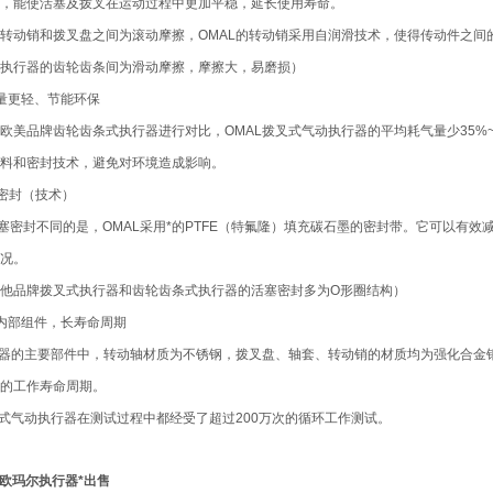
，能使活塞及拨叉在运动过程中更加平稳，延长使用寿命。
转动销和拨叉盘之间为滚动摩擦，OMAL的转动销采用自润滑技术，使得传动件之间
执行器的齿轮齿条间为滑动摩擦，摩擦大，易磨损）
量更轻、节能环保
欧美品牌齿轮齿条式执行器进行对比，OMAL拨叉式气动执行器的平均耗气量少35%~60
料和密封技术，避免对环境造成影响。
墨密封（技术）
塞密封不同的是，OMAL采用*的PTFE（特氟隆）填充碳石墨的密封带。它可以有
况。
他品牌拨叉式执行器和齿轮齿条式执行器的活塞密封多为O形圈结构）
内部组件，长寿命周期
行器的主要部件中，转动轴材质为不锈钢，拨叉盘、轴套、转动销的材质均为强化合金
的工作寿命周期。
叉式气动执行器在测试过程中都经受了超过200万次的循环工作测试。
L欧玛尔执行器*出售