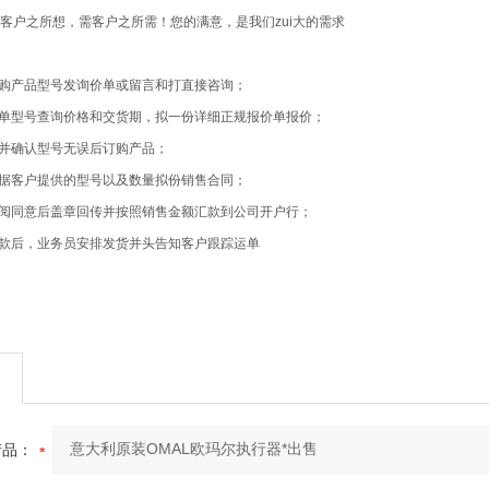
客户之所想，需客户之所需！您的满意，是我们zui大的需求
采购产品型号发询价单或留言和打直接咨询；
价单型号查询价格和交货期，拟一份详细正规报价单报价；
单并确认型号无误后订购产品；
根据客户提供的型号以及数量拟份销售合同；
查阅同意后盖章回传并按照销售金额汇款到公司开户行；
到款后，业务员安排发货并头告知客户跟踪运单
产品：