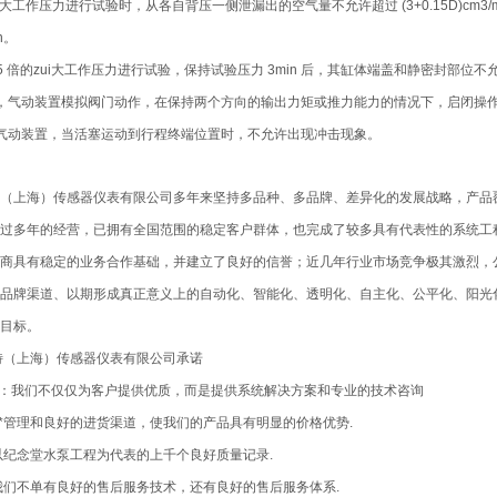
i大工作压力进行试验时，从各自背压一侧泄漏出的空气量不允许超过 (3+0.15D)cm3
in。
.5 倍的zui大工作压力进行试验，保持试验压力 3min 后，其缸体端盖和静密封部位
，气动装置模拟阀门动作，在保持两个方向的输出力矩或推力能力的情况下，启闭操作的启
气动装置，当活塞运动到行程终端位置时，不允许出现冲击现象。
（上海）传感器仪表有限公司多年来坚持多品种、多品牌、差异化的发展战略，产品覆
过多年的经营，已拥有全国范围的稳定客户群体，也完成了较多具有代表性的系统工
商具有稳定的业务合作基础，并建立了良好的信誉；近几年行业市场竞争极其激烈，
品牌渠道、以期形成真正意义上的自动化、智能化、透明化、自主化、公平化、阳光
目标。
特（上海）传感器仪表有限公司承诺
证：我们不仅仅为客户提供优质，而是提供系统解决方案和专业的技术咨询
：*管理和良好的进货渠道，使我们的产品具有明显的价格优势.
：以纪念堂水泵工程为代表的上千个良好质量记录.
：我们不单有良好的售后服务技术，还有良好的售后服务体系.