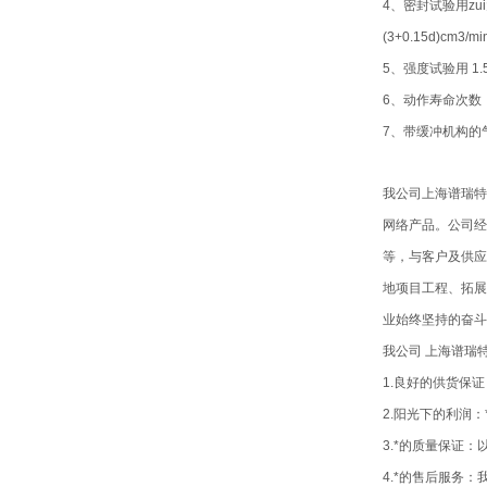
4、密封试验用zu
(3+0.15d)cm3/m
5、强度试验用 1
6、动作寿命次数
7、带缓冲机构的
我公司上海谱瑞特
网络产品。公司经
等，与客户及供应
地项目工程、拓展
业始终坚持的奋斗
我公司 上海谱瑞
1.良好的供货保
2.阳光下的利润
3.*的质量保证
4.*的售后服务