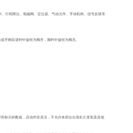
示、行程限位、电磁阀、定位器、气动元件、手动机构、信号反馈等
轮或手柄应逆时针旋转为阀开，顺时针旋转为阀关。
标牌所标示的数值，且动作应灵活，不允许各部位出现长久变形及其他