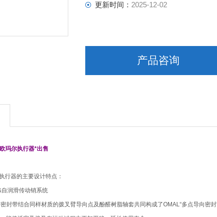
更新时间：
2025-12-02
产品咨询
L欧玛尔执行器*出售
动执行器的主要设计特点：
&自润滑传动销系统
活塞密封带结合同样材质的拨叉臂导向点及酚醛树脂轴套共同构成了OMAL“多点导向密