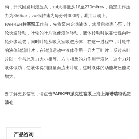
构，开式回路用液压泵，zui大排量从16至270ml/rev，额定工作压
力为350bar，zui低转速为每分钟300转，泄油口朝上。
PARKER柱塞泵
工作前，先将泵内充满液体，然后启动离心泵，叶
轮快速转动，叶轮的叶片驱使液体转动，液体转动时依靠惯性向叶
轮外缘流去，同时叶轮从吸入室吸进液体，在这一过程中，叶轮中
的液体绕流叶片，在绕流运动中液体作用一升力于叶片，反过来叶
片以一个与此升力大小相等、方向相反的力作用于液体，这个力对
液体做功，使液体得到能量而流出叶轮，这时液体的动能与压能均
增大。
要了解更多信息，请点击
PARKER派克柱塞泵上海上海谱瑞特现货
清仓
产品咨询