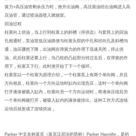
簧力+高压油管剩余压力时，推开出油阀，高压柴油经出油阀进入高
压油管，通过喷油器喷入燃烧室。
回油过程
柱塞向上供油，当上行到柱塞上的斜槽（停供边）与套筒上的回油
孔相通时，泵油室低压油路便与柱塞头部的中孔和径向孔及斜槽沟
通，油压骤然下降，出油阀在弹簧力的作用下迅速关闭，停止供
油。此后柱塞还要上行，当凸轮的凸起部分转过去后，在弹簧的作
用下，柱塞又下行。此时便开始了下一个循环。
柱塞泵以一个柱塞为原理介绍，一个柱塞泵上有两个单向阀，并且
方向相反，柱塞向一个方向运动时缸内出现负压，这时一个单向阀
打开液体被吸入缸内，柱塞向另一个方向运动时，将液体压缩后另
一个单向阀被打开，被吸入缸内的液体被排出。这种工作方式连续
运动后就形成了连续供油 。
Parker 中文名称派克（派克汉尼汾的简称）Parker Hannifin，是的