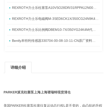
REXROTH力士乐柱塞泵A10VSO28DR/31RPPA12N00产品资料简介
REXROTH力士乐电磁阀M-3SED6CK1X/350CG24N9K4进口现货介绍
REXROTH力士乐比例阀DBEM10-7X/350YG24K4M代理资料
Bently本特利传感器330704-00-08-10-11-CN原厂资料介绍
详细介绍
PARKER派克柱塞泵上海上海谱瑞特现货清仓
美国PARKER柱塞泵柱塞往复运动总行程L是不变的，由凸轮的升程