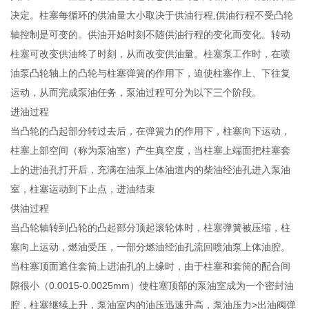
决定。柱塞每循环的供油量大小取决于供油行程,供油行程不受凸轮
轴控制是可变的。供油开始时刻不随供油行程的变化而变化。转动
柱塞可改变供油终了时刻，从而改变供油量。柱塞泵工作时，在喷
油泵凸轮轴上的凸轮与柱塞弹簧的作用下，迫使柱塞作上、下往复
运动，从而完成泵油任务，泵油过程可分为以下三个阶段。
进油过程
当凸轮的凸起部分转过去后，在弹簧力的作用下，柱塞向下运动，
柱塞上部空间（称为泵油室）产生真空度，当柱塞上端面把柱塞套
上的进油孔打开后，充满在油泵上体油道内的柴油经油孔进入泵油
室，柱塞运动到下止点，进油结束
供油过程
当凸轮轴转到凸轮的凸起部分顶起滚轮体时，柱塞弹簧被压缩，柱
塞向上运动，燃油受压，一部分燃油经油孔流回喷油泵上体油腔。
当柱塞顶面遮住套筒上进油孔的上缘时，由于柱塞和套筒的配合间
隙很小（0.0015-0.0025mm）使柱塞顶部的泵油室成为一个密封油
腔，柱塞继续上升，泵油室内的油压迅速升高，泵油压力>出油阀弹