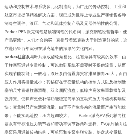
运动和控制技术与系统多元化制造商，为广泛的传动控制、工业和
航空市场提供精准解决方案，现已成为世界上专业生产和销售各种
制冷空调件、液压、气动和流体控制产品及元器件的性的公司。
Parker PEN派克钢笔是顶端钢笔的代名词，派克钢笔经营哲学：使
产品更臻*，人们才会购买一直指导着派克致力于制造更好的笔，这
亦是历经百年沉积在派克笔中的深厚的文化内涵。
parker柱塞泵
与叶片泵或齿轮泵相比，柱塞泵具有较高的效率；由
于柱塞泵通过变量控制，可以做到系统不需要时不提供流量，从而
实现节能功能；一般地，液压泵由偏置弹簧将排量推向zui大，而由
压力作用将排量减小；其秘密在于变量机构的控制方式以及控制活
塞的尺寸青铜柱塞滑靴、双金属配流盘；低噪声高效率重载摆架及
强弹簧。使噪声更低补偿功能稳定简单的直动式压力补偿机构响应
快；变量时只产生泄漏流量。由于不产生多余的流量而产生节能效
果；不能实现遥控；压力超调较大。 Parker派克PV系列轴向柱
塞泵有带标准压力调节器和带功率调节器两种选择。PV系列轴向柱
塞泵采用通轴传动结构，可单泵和多泵串联安装。斜盘式变量机