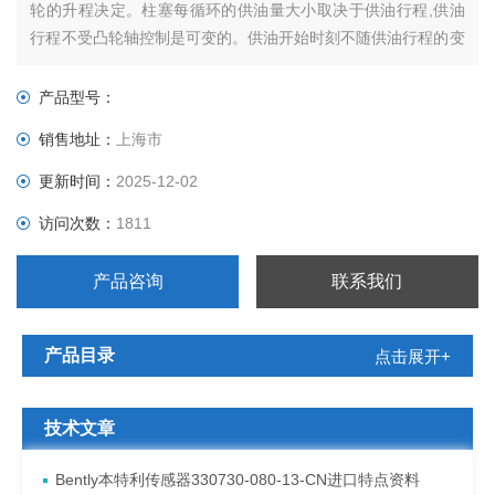
轮的升程决定。柱塞每循环的供油量大小取决于供油行程,供油
行程不受凸轮轴控制是可变的。供油开始时刻不随供油行程的变
化而变化。转动柱塞可改变供油终了时刻，从而改变供油量。
产品型号：
销售地址：
上海市
更新时间：
2025-12-02
访问次数：
1811
产品咨询
联系我们
产品目录
点击展开+
技术文章
Bently本特利传感器330730-080-13-CN进口特点资料