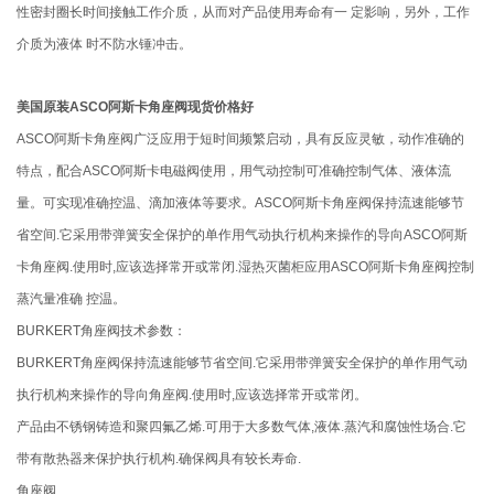
性密封圈长时间接触工作介质，从而对产品使用寿命有一 定影响，另外，工作
介质为液体 时不防水锤冲击。
美国原装ASCO阿斯卡角座阀现货价格好
ASCO阿斯卡角座阀广泛应用于短时间频繁启动，具有反应灵敏，动作准确的
特点，配合ASCO阿斯卡电磁阀使用，用气动控制可准确控制气体、液体流
量。可实现准确控温、滴加液体等要求。ASCO阿斯卡角座阀保持流速能够节
省空间.它采用带弹簧安全保护的单作用气动执行机构来操作的导向ASCO阿斯
卡角座阀.使用时,应该选择常开或常闭.湿热灭菌柜应用ASCO阿斯卡角座阀控制
蒸汽量准确 控温。
BURKERT角座阀技术参数：
BURKERT角座阀保持流速能够节省空间.它采用带弹簧安全保护的单作用气动
执行机构来操作的导向角座阀.使用时,应该选择常开或常闭。
产品由不锈钢铸造和聚四氟乙烯.可用于大多数气体,液体.蒸汽和腐蚀性场合.它
带有散热器来保护执行机构.确保阀具有较长寿命.
角座阀