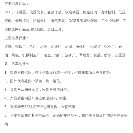
主要涉及产品：
PLC、传感器、仪器仪表、变频传动、软启动器、伺服传动、流体控制、低压
配电、低压控制、控制元件、电气安装、DCS及智能化仪表、工业控制柜、工
业以太网产品及现场总线、进口工具。
主要涉及行业：
造纸、钢铁厂、电厂、水泥、化纤厂、油田、石化厂、化现货、铝业厂、石
油、陶瓷、机械制造厂、冶金、烟厂、选矿厂、军现货、食品、纺织、起重设
备、汽车制造业。
1、渠道直接供应，整个供货流程统一安排，价格在市场上更具优势。
2、国外代表处集中采购，统一清关。
3、每周三从国外发货，次周三可清好关.。
4、产品质量问题可修或换,直接与*沟通。
5、杂牌和无3C认证产品也可采购，金额不限。
6、只要是给我们具体的品牌，正确的规格型号，我们即可帮你们询到价格并采
购