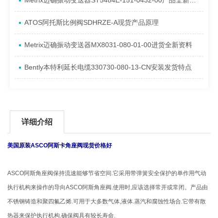
Metrix迈确振动变送器ST5484E-151-0432-00产品全新介绍
ATOS阿托斯比例阀SDHRZE-A现货产品原理
Metrix迈确振动变送器MX8031-080-01-00进货全新资料
Bently本特利延长电缆330730-080-13-CN安装发货特点
详细介绍
美国原装ASCO阿斯卡角座阀现货价格好
ASCO阿斯角座阀保持流速能够节省空间.它采用带弹簧安全保护的单作用气动
执行机构来操作的导向ASCO阿斯角座阀.使用时,应该选择常开或常闭。产品由
不锈钢铸造和聚四氟乙烯.可用于大多数气体,液体.蒸汽和腐蚀性场合.它带有散
热器来保护执行机构.确保阀具有较长寿命.