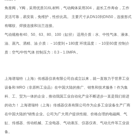
角座阀，Y阀，采用优质316L材料，气动阀体采用304， 超长工作寿命，工作
灵活可靠，易安装，免维护，性价比高。 主要尺寸从DN10到DN50，连接形式
有螺纹、焊接连接和法兰连接。
气动规格有40、50、63、80、100（缸径） 适用介质：水、中性气体、液体、
油、蒸汽、洒精、油 介质：－10度到＋180度 环境温度：－10至60度 控制介
质：空气/中性气体 控制压力：0.3－1.0MPA 。
上海谱瑞特（上海）传感器仪表有限公司自成立以来，就一直致力于世界工业
设备和 MRO（非原料工业品）在中国大陆的推广、销售和技术服务！作为集
科、工、贸为一体的企业，推动我国工业自动化产业不断进步一直是我们前进
的动力！ 上海谱瑞特（上海）传感器仪表有限公司作为众多工业设备生产厂商
在中国大陆的*销售企业。公司为广大用户提供性能、价格合理的电磁阀、气
缸、传感器、传动机械、工业电器、气动液压、仪器仪表、气动元件等工业设
备。