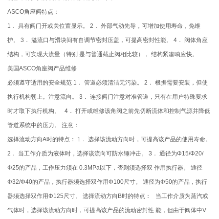
ASCO角座阀特点：
1． 具有阀门开或关位置显示。 2． 外部气动先导，可增加使用寿命，免维
护。 3． 溢流口与滑块间有自调节密封压盖，可提高密封性能。 4． 阀体角座
结构，可实现大流量（特别 是与普通截止阀相比较）， 结构紧凑响应快。
美国ASCO角座阀产品维修
必须遵守适用的安全规范 1． 管道必须清洁无污染。 2． 根据需要安装，但使
执行机构朝上。注意流向。 3． 连接阀门注意对准管道，只有在用户特殊要求
时才取下执行机构。 4． 打开或维修该角阀之前先切断流体和控制气源并降低
管道系统中的压力。 注意：
选择流动方向A时的特点： 1． 选择该流动方向时，可提高该产品的使用寿命。
2． 当工作介质为液体时，选择该流向可防水锤冲击。 3． 通径为Φ15/Φ20/
Φ25的产品，工作压力须在 0.3MPa以下，否则须选择双 作用执行器。 通径
Φ32/Φ40的产品，执行器须选择双作用Φ100尺寸。 通径为Φ50的产品，执行
器须选择双作用Φ125尺寸。 选择流动方向B时的特点： 当工作介质为蒸汽或
气体时，选择该流动方向时，可提高该产品的流动密封性 能，但由于阀体中V