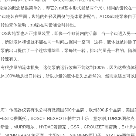
齿轮泵的概念是很简单的，即它的zui基本形式就是两个尺寸相同的齿轮
两个齿轮装在里面，齿轮的外径及两侧与壳体紧密配合。ATOS齿轮泵来
转沿壳体运动，zui后在两齿啮合时排出。
TOS齿轮泵也叫正排量装置，即像一个缸筒内的活塞，当一个齿进入另
，所以液体和齿就不能在同一时间占据同一空间，这样，液体就被排除了
在泵的出口提供了一个连续排除量，泵每转一转，排出的量是一样的。随
的转速有关。
有很少量的流体损失，这使泵的运行效率不能达到100%，因为这些流
体100%地从出口排出，所以少量的流体损失是必然的。然而泵还是可以
）传感器仪表有限公司有做德国500个品牌，欧州300多个品牌，美国200多
，FESTO费斯托，BOSCH-REXROTH博世力士乐，意尔创,TURCK图尔克
N赫斯曼，MURR穆尔，HYDAC贺德克，GSR，CROUZET高诺斯，E+H恩
，SCHMERSAL施迈赛，太阳SUN，SIEMENS西门子，STAUFF西德福，N