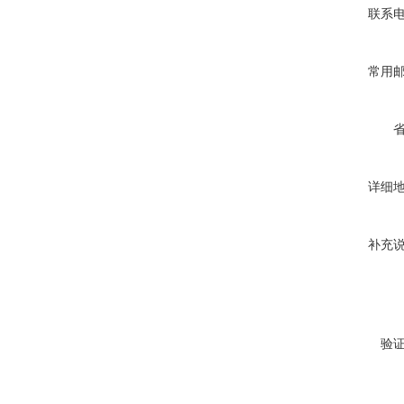
联系
常用
详细
补充
验