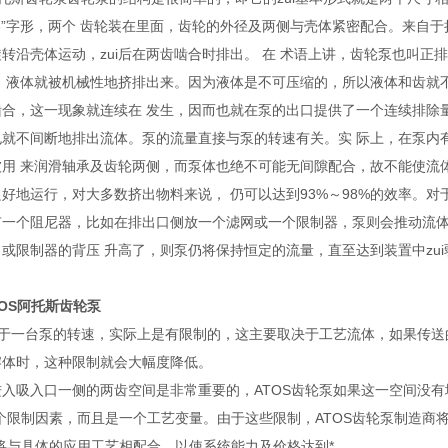
8”字形，两个 齿轮装在里面，齿轮的外径及两侧与壳体紧密配合。来自
转沿壳体运动，zui后在两齿啮合时排出。 在 术语上讲，齿轮泵也叫
，液体就被机械性地挤排出来。因为液体是不可压缩的，所以液体和齿就
合，这一现象就连续在 发生，因而也就在泵的出口提供了一个连续排除
就不间断地排出流体。泵的流量直接与泵的转速有关。实 际上，在泵内有
用 来润滑轴承及齿轮两侧，而泵体也绝不可能无间隙配合，故不能使流体
好地运行，对大多数挤出物料来说， 仍可以达到93%～98%的效率。
有一个阻尼器，比如在排出口侧放一个滤网或一个限制器，泵则会推动流体
或限制器的背压 升高了，则泵仍将保持恒定的流量，直至达到装置中zui
TOS阿托斯齿轮泵
对于一台泵的转速，实际上是有限制的，这主要取决于工艺流体，如果传
熔体时，这种限制就会大幅度降低。
入吸入口一侧的两齿空间是非常重要的，ATOS齿轮泵如果这一空间没有
个限制因素，而且是一个工艺变量。由于这些限制，ATOS齿轮泵制造商
将与具体的应用工艺相配合，以使系统能力及价格达到*。