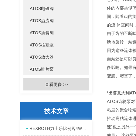
体的内部类似“
ATOS电磁阀
间，随着齿的旋
ATOS溢流阀
的流 体空间时
ATOS插装阀
由于齿的不断啮
断地旋转，泵也
ATOS柱塞泵
因为这些流体被
ATOS放大器
而泵还是可以良
多影响。如果
ATOS叶片泵
变脏、堵塞了，
查看更多 >>
*出售意大利A
ATOS齿轮泵
粘度的聚合物
技术文章
推动高粘流体进
速)也是另外一
REXROTH力士乐比例阀4WREE10E75-2X/G24K31/A1V原厂发货资料
的量)。这些泵