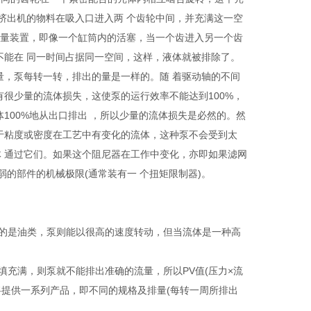
于挤出机的物料在吸入口进入两 个齿轮中间，并充满这一空
正排量装置，即像一个缸筒内的活塞，当一个齿进入另一个齿
不能在 同一时间占据同一空间，这样，液体就被排除了。
量，泵每转一转，排出的量是一样的。随 着驱动轴的不间
很少量的流体损失，这使泵的运行效率不能达到100%，
100%地从出口排出 ，所以少量的流体损失是必然的。然
对于粘度或密度在工艺中有变化的流体，这种泵不会受到太
 通过它们。如果这个阻尼器在工作中变化，亦即如果滤网
弱的部件的机械极限(通常装有一 个扭矩限制器)。
送的是油类，泵则能以很高的速度转动，但当流体是一种高
填充满，则泵就不能排出准确的流量，所以PV值(压力×流
将提供一系列产品，即不同的规格及排量(每转一周所排出