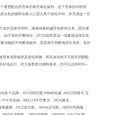
在一个紧密配合的壳体内相互啮合旋转，这个壳体的内部类
自于挤出机的物料在吸入口进入两个齿轮中间，并充满这一空
一个齿的流体空间时，液体就被机械性地挤排出来。因为液
。由于齿的不断啮合，ATOS齿轮泵这一现象就连续在发
着驱动轴的不间断地旋转，泵也就不间断地排出流体。泵的
体被用来润滑轴承及齿轮两侧，而泵体也绝不可能无间隙配
良好地运行，对大多数挤出物料来说，仍可以达到93%～
个品牌。ATOS阿托斯,HAWE哈威, ASCO阿斯卡,宝
，P+F倍加福，BALLUFF巴鲁夫，SICK施克，
格斯豪斯，PILZ皮尔兹， MAHLE马勒，HERION海隆，
EGELE耐格， EMG伺服阀，UNIVER,, KACON 凯