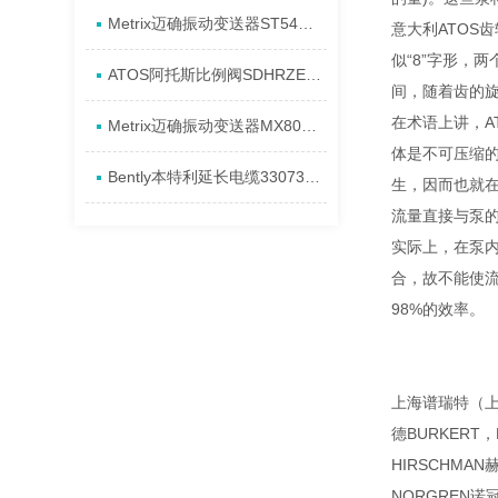
Metrix迈确振动变送器ST5484E-151-0432-00产品全新介绍
意大利ATOS
似“8”字形，
ATOS阿托斯比例阀SDHRZE-A现货产品原理
间，随着齿的旋
在术语上讲，A
Metrix迈确振动变送器MX8031-080-01-00进货全新资料
体是不可压缩的
Bently本特利延长电缆330730-080-13-CN安装发货特点
生，因而也就
流量直接与泵
实际上，在泵内
合，故不能使流
98%的效率。
上海谱瑞特（上海
德BURKERT
HIRSCHMA
NORGREN诺冠