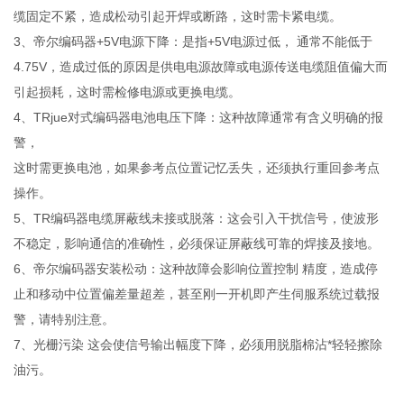
缆固定不紧，造成松动引起开焊或断路，这时需卡紧电缆。
3、帝尔编码器+5V电源下降：是指+5V电源过低， 通常不能低于
4.75V，造成过低的原因是供电电源故障或电源传送电缆阻值偏大而
引起损耗，这时需检修电源或更换电缆。
4、TRjue对式编码器电池电压下降：这种故障通常有含义明确的报
警，
这时需更换电池，如果参考点位置记忆丢失，还须执行重回参考点
操作。
5、TR编码器电缆屏蔽线未接或脱落：这会引入干扰信号，使波形
不稳定，影响通信的准确性，必须保证屏蔽线可靠的焊接及接地。
6、帝尔编码器安装松动：这种故障会影响位置控制 精度，造成停
止和移动中位置偏差量超差，甚至刚一开机即产生伺服系统过载报
警，请特别注意。
7、光栅污染 这会使信号输出幅度下降，必须用脱脂棉沾*轻轻擦除
油污。