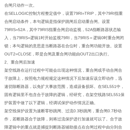
合闸只动作一次。
在SELLOGIC控制方程整定值中，设置79RI=TRIP，其中79RI指重
合闸启动条件，本句逻辑是指保护跳闸后启动重合闸。设置
79RIS=52A，其中79RIS指重合闸启动监视，52A指断路器状态输
入，当79RIS=逻辑1时开始监视79RI，当79RIS＝逻辑0时重合闸闭
锁；本句逻辑的意思是当断路器在合位时，重合闸功能开放。设置
OUT2=CLOSE，即是合闸及重合闸功能由OUT2出口执行。
2、重合闸后加速
架空线路在运行过程中可能会出现这种情况，重合闸或手动合闸合
于故障上，按照电力规程规定这种情况下后加速应该立即动作，迅
速切除断路器，以免扩大事故范围，造成设备损坏。在SEL551中，
固有逻辑里不包含合于故障的逻辑，经研究，在架空线路SEL551保
护装置中做了以下逻辑，经调试保护动作情况正确。
架空线保护设置为速断零秒跳闸、过流0.3秒跳闸，重合闸0.7秒动
作，若断路器合于故障，则将过流保护进行加速就可以了。合于故
障逻辑中的重点就是捕捉到断路器辅助接点在合闸过程中由分到合