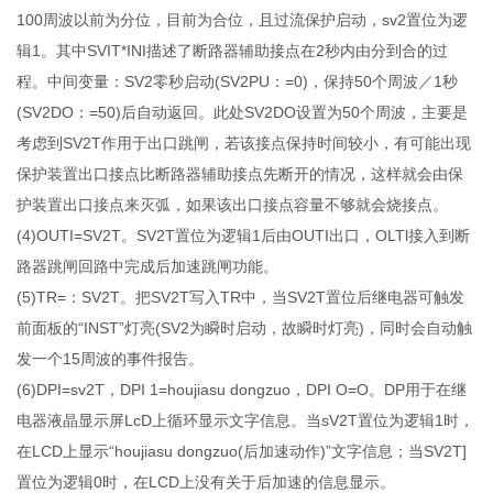
100周波以前为分位，目前为合位，且过流保护启动，sv2置位为逻
辑1。其中SVIT*INI描述了断路器辅助接点在2秒内由分到合的过
程。中间变量：SV2零秒启动(SV2PU：=0)，保持50个周波／1秒
(SV2DO：=50)后自动返回。此处SV2DO设置为50个周波，主要是
考虑到SV2T作用于出口跳闸，若该接点保持时间较小，有可能出现
保护装置出口接点比断路器辅助接点先断开的情况，这样就会由保
护装置出口接点来灭弧，如果该出口接点容量不够就会烧接点。
(4)OUTI=SV2T。SV2T置位为逻辑1后由OUTI出口，OLTl接入到断
路器跳闸回路中完成后加速跳闸功能。
(5)TR=：SV2T。把SV2T写入TR中，当SV2T置位后继电器可触发
前面板的“INST”灯亮(SV2为瞬时启动，故瞬时灯亮)，同时会自动触
发一个15周波的事件报告。
(6)DPI=sv2T，DPI 1=houjiasu dongzuo，DPI O=O。DP用于在继
电器液晶显示屏LcD上循环显示文字信息。当sV2T置位为逻辑1时，
在LCD上显示“houjiasu dongzuo(后加速动作)”文字信息；当SV2T]
置位为逻辑0时，在LCD上没有关于后加速的信息显示。