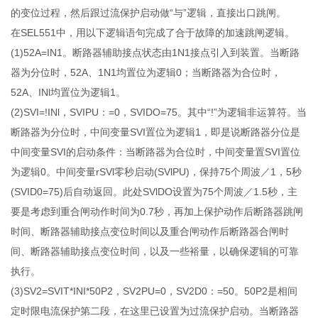
的变位过程，然后跟过流保护启动做“与”逻辑，直接出口跳闸。
在SEL551中，用以下逻辑语句完成了合于故障的加速跳闸逻辑。
(1)52A=IN1。断路器辅助接点状态由1N1接点引入到装置。当断路
器为分位时，52A、1N1均置位为逻辑0；当断路器为合位时，
52A、INl均置位为逻辑1。
(2)SVI=!INl，SVIPU：=0，SVIDO=75。其中“!”为逻辑非运算符。当
断路器为分位时，中间变量SVI置位为逻辑1，即是说断路器分位是
中间变量SVI的启动条件：当断路器为合位时，中间变量置SVI置位
为逻辑0。中间变量rSVl零秒启动(SVlPU)，保持75个周波／1，5秒
(SVID0=75)后自动返回。此处SVlDO设置为75个周波／1.5秒，主
要是考虑到重合闸动作时间为0.7秒，再加上保护动作后断路器跳闸
时间、断路器辅助接点变位时间以及重合闸动作后断路器合闸时
间、断路器辅助接点变位时间，以及一些裕量，以确保逻辑的可靠
执行。
(3)SV2=SVIT*INI*50P2，SV2PU=0，SV2D0：=50。50P2是相间
定时限电流保护第二段，在这里已设置为过流保护启动。当断路器