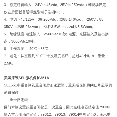
3、额定逻辑输入 ·24Vdc,48Vdc,125Vdc,250Vdc（可现场设定，
仅在后面板普通螺丝型端子选项中）。
4、电源 ·48/125V：36-200Vdc，或85-140Vac； ·250V：85-
350Vdc或85-264Vac； ·标称3.5Watts，zui大5.5Watts。
5、绝缘强度·电流输入：2500Vac10秒;·电源、光隔输入及输出接
点：3000Vdc10秒。
6、工作温度：-40℃～85℃
7、老化：从室温到75℃二十次温度循环，超过48小时 8、重量 ：
2.5Kg
美国原装SEL微机保护351A
SEL551中重合闸及重合闸后加速逻辑，重瓦斯保护跳闸信号显示的
逻辑探讨
1、重合闸逻辑
目前攀钢设置的重合闸都是一次重合，因此在继电器整定值790Il中
输入重合闸动作定值，79012、79013、79014中整定为0，表示重