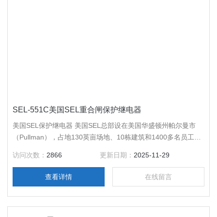
SEL-551C美国SEL重合闸保护继电器
美国SEL保护继电器 美国SEL总部设在美国华盛顿州帕尔曼市
（Pullman），占地130英亩场地、10栋建筑和1400多名员工，
专业设计和实施电力系统保护、检测、控制、自动化和计量等完
访问次数：
2866
更新日期：
2025-11-29
备的解决方案。同时，美国SEL在墨西哥的组屏厂，为墨西哥和
的用户提供保护组屏和控制解决方案。
查看详情
在线留言