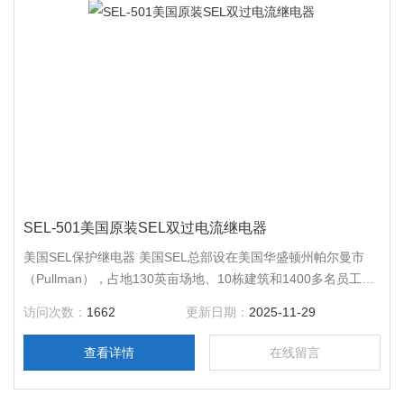
SEL-501美国原装SEL双过电流继电器
美国SEL保护继电器 美国SEL总部设在美国华盛顿州帕尔曼市
（Pullman），占地130英亩场地、10栋建筑和1400多名员工，
专业设计和实施电力系统保护、检测、控制、自动化和计量等完
访问次数：
1662
更新日期：
2025-11-29
备的解决方案。同时，美国SEL在墨西哥的组屏厂，为墨西哥和
的用户提供保护组屏和控制解决方案。
查看详情
在线留言