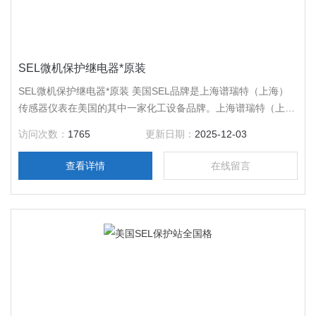
SEL微机保护继电器*原装
SEL微机保护继电器*原装 美国SEL品牌是上海谱瑞特（上海）
传感器仪表在美国的其中一家化工设备品牌。上海谱瑞特（上
海）传感器仪表有限公司多年来坚持多品种、多品牌、差异化的
访问次数：
1765
更新日期：
2025-12-03
发展战略，产品覆盖面较大，产品涉及低压电器、液压气动元
件、仪器仪表、以及IT网络产品。公司经过多年的经营，已拥有
查看详情
在线留言
全国范围的稳定客户群体，也完成了较多具有代表性的系统工
程，暂如：DCS控制、高压变频、烟气监测、工业调度、仪表成
套等，