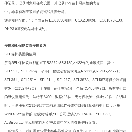
件记录，记录对象可任意设置，其记录贮存在非易失性的内存
中，非常有利于装置的调试和故障分析。
通讯规约全面、*：全面支持IEC61850规约、UCA2.0规约、IEC61870-103、
DNP3.0等变电站标准规约。
美国SEL保护装置美国直发
SEL保护装置的使用
所有SEL保护装置都配置了RS232或RS485／422作为通讯接口，其中
SEL551、SEL547有一个串口(根据定货要求可选RS232或RS485／422)；
SEL351、SEL351A、SEL31lc、SEL387、SEL387A、SEL587等保护装置都
有3-~RS232串行口(一个在前，两个在后)和一个后RS485串行口。所有串行口
的默认整定值为：波特率2400，数据位8位，无奇偶校验，停止位1位。在调试
时，可使用标准232接线方式的通讯线连接维护口到计算机的串行口，运用
WINDOWS自带的“超级终端”或SEL公司提供的SEL5010、SELf030、
AcSELerator等应用软件对保护装置中的相关数据进行设置。
一般情况下，我们需对装置中继电器整定值(命令为SET)、SELLOGIC控制方程