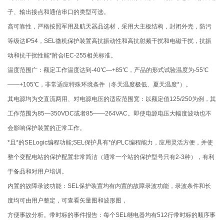
子、输出接点和通信串口的类型可选。
高可靠性，严格按照军用及航天器品选材，采用大主板结构，封闭外壳，防污
等级达IP54，SEL微机保护装置高抗振动性和高抗射频干扰和电磁干扰，抗振
动和抗干扰性能*附合IEC-255相关标准。
温度范围广：额定工作温度达到-40℃—+85℃，产品的形式试验温度为-55℃
——+105℃，非常适应特殊环境条件（冬天温度极低、夏天温度*）。
其电源均为交直流两用、对电源电压的适应范围宽：以额定值125/250为例，其
工作范围为85—350VDC或者85——264VAC。即使电源电压大幅度波动也不
会影响保护装置的正常工作。
*且*的SELogic编程功能;SEL保护具有*的PLC编程能力，应用灵活方便，并使
整个变配电站的保护配置非常简洁（通常一个站的保护型号只有2-3种），有利
于备品和对用户培训。
内置的故障录波功能：SEL保护装置均有内置的故障录波功能，录波条件和长
度均可由用户整定，可查看矢量图和波形图，
方便事故分析。带时标的事件报告：每个SEL继电器均有512行带时标的顺序事