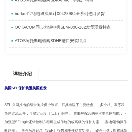
ATOS阿托斯电磁阀SDKA/MA一手原厂特点
burkert宝德电磁流量计00423984全系列进口发货
OCTACOM同步力矩电机SLM-080-162发货现货特点
ATOS阿托斯电磁阀SDHE进口安装特点
详细介绍
美国SEL保护装置美国直发
SEL 公司推出的综合测控保护装置。它具有以下主要特点。 ·多个相、零序和
负序过流元件，可整定三段（以上）保护； ·带顺序配合的多次重合闸功能； ·
加强型SELogic逻辑控制方程可生成传统的或高级的保护方案； ·当地/远动操作
断路器； ·事件顺序记录（SER）报告和事件储存功能； ·硬件可选，即接线端