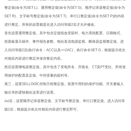
整定值(命令为SET L)、通用整定值(命令为SET G)、顺序记录器整定值(命令为
SET R)、文字标号整定值(命令为SET T)、串行口整定值(命令为SET P)的内容
进行整定。所有的设置都是在进入访问等级2后才允许修改。
首先设置通用整定值。其中包含定值组改变延时、电力系统配置、日期格式、
前面板显示操作、事件报告参数、电站直流电源监视、断路器监视整定值。进
入访问等级2后(执行命令：ACC以及=>2AC)，执行命令SET G，根据提示依次
对相应内容进行整定并保存整定内容。
然后设置继电器整定值。其中包含了变电所名、开路名、CT及PT变比、所有使
用保护的配置及定值、中间变量的延时等。
第三，设置SELLOGIC控制方程整定值。装置中用到的保护功能、开关量输入
输出等的逻辑都在这里进行设置。
zui后，设置顺序记录器整定值、文字标号整定值、串行口整定值。进入访问等
级2后，根据提示依次对相应内容进行整定即可。