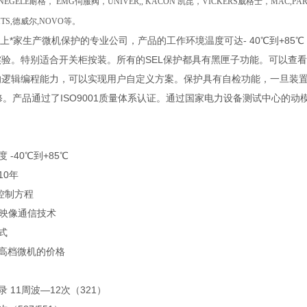
NEGELE耐格， EMG伺服阀，UNIVER,, KACON 凯昆，VICKERS威格士，MAC,PA
MTS,德威尔,NOVO等。
界上*家生产微机保护的专业公司，产品的工作环境温度可达- 40℃到+8
验。特别适合开关柜按装。所有的SEL保护都具有黑匣子功能。可以查看
逻辑编程能力，可以实现用户自定义方案。保护具有自检功能，一旦装置故
修。产品通过了ISO9001质量体系认证。通过国家电力设备测试中心的动
 -40℃到+85℃
10年
逻辑控制方程
Bits 映像通信技术
式
内高档微机的价格
录 11周波—12次（321）