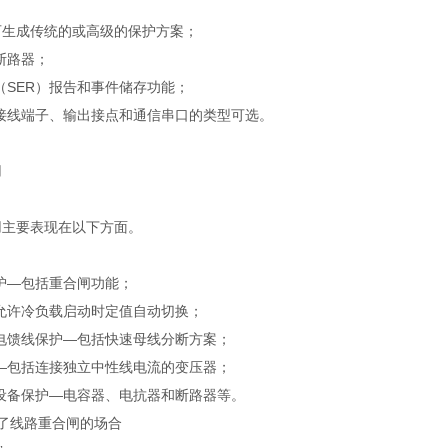
可生成传统的或高级的保护方案；
断路器；
（SER）报告和事件储存功能；
接线端子、输出接点和通信串口的类型可选。
用
用主要表现在以下方面。
护—包括重合闸功能；
允许冷负载启动时定值自动切换；
电馈线保护—包括快速母线分断方案；
—包括连接独立中性线电流的变压器；
设备保护—电容器、电抗器和断路器等。
了线路重合闸的场合