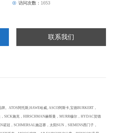
访问次数：
1653
联系我们
TOS阿托斯,HAWE哈威, ASCO阿斯卡,宝德BURKERT，
夫，SICK施克，HIRSCHMAN赫斯曼，MURR穆尔，HYDAC贺德
EN诺冠，SCHMERSAL施迈赛，太阳SUN，SIEMENS西门子，