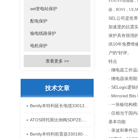
STAUFF西德福，
sel变电站保护
逊，ROSS，UE,
SEL公司是世
配电保护
加速度的抗震实
输电线路保护
保护具有很强的
供10年免费维
电机保护
户的*好评。
查看更多 >>
特点
· 继电器工作温度
· 继电器保用期
技术文章
· SELogic
· Mirrored 
· 一块板结构模
Bently本特利延长电缆330130-040-00-00安装全新特点
· 仅相当于国
ATOS阿托斯比例阀SDPZE-A进口现货产品介绍
基本功能
· 录波和事件记
​Bently本特利前置器330180-91-05安装进口特点