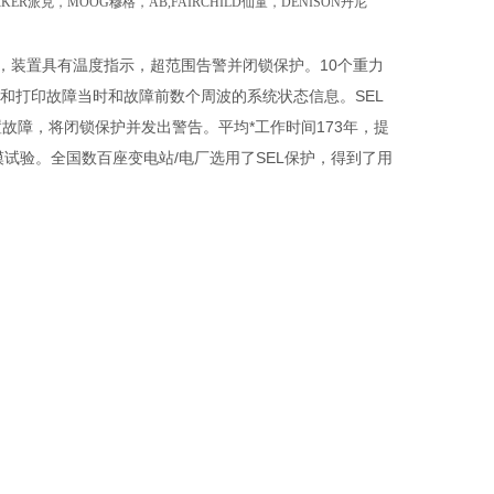
RKER派克，MOOG穆格，AB,FAIRCHILD仙童，DENISON丹尼
5℃，装置具有温度指示，超范围告警并闭锁保护。10个重力
和打印故障当时和故障前数个周波的系统状态信息。SEL
障，将闭锁保护并发出警告。平均*工作时间173年，提
模试验。全国数百座变电站/电厂选用了SEL保护，得到了用