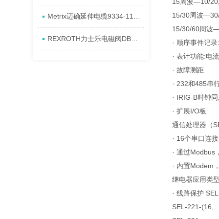
15周波—10/20
15/30周波—30
Metrix迈确延伸电缆9334-111-0100-0105全新进口资料
15/30/60周波
REXROTH力士乐电磁阀DBW20B2-5X/315-6EG24N9K4到货进口资料
· 顺序事件记录
· 表计功能:
· 故障测距
· 232和485串
· IRIG-B时钟
· 扩展I/O板
通信处理器（SEL
· 16个串口
· 通过Modb
· 内置Mod
继电器应用类
· 线路保护 SEL-
SEL-221-(16,…