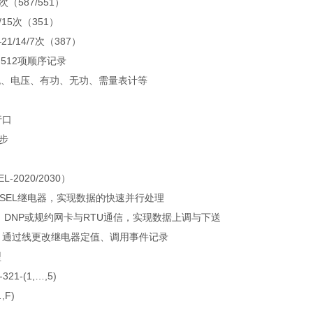
次（587/551）
/15次（351）
—21/14/7次（387）
:512项顺序记录
电流、电压、有功、无功、需量表计等
行口
同步
-2020/2030）
连接SEL继电器，实现数据的快速并行处理
us，DNP或规约网卡与RTU通信，实现数据上调与下送
em，通过线更改继电器定值、调用事件记录
型
321-(1,…,5)
,F)