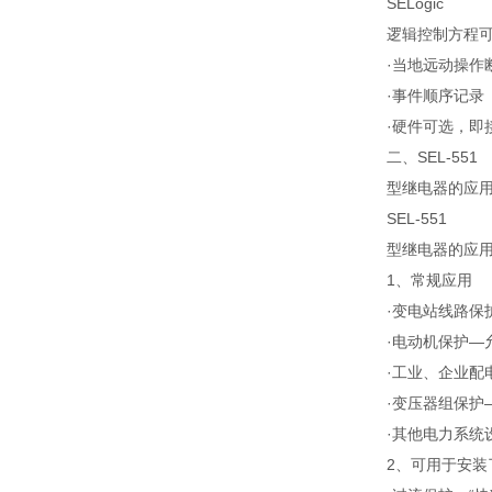
SELogic
逻辑控制方程
·当地远动操作
·事件顺序记录
·硬件可选，即
二、SEL-551
型继电器的应
SEL-551
型继电器的应
1、常规应用
·变电站线路保
·电动机保护—
·工业、企业配
·变压器组保护
·其他电力系统
2、可用于安装