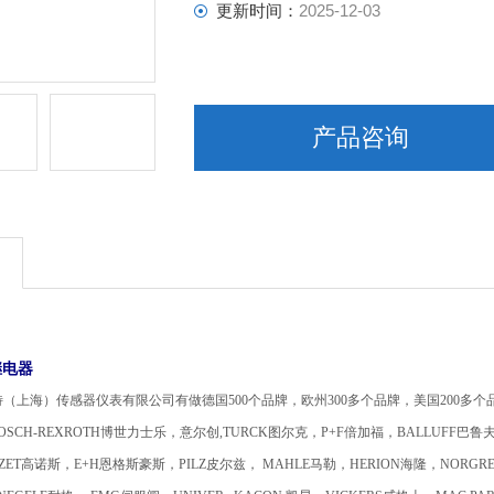
更新时间：
2025-12-03
产品咨询
继电器
（上海）传感器仪表有限公司有做德国500个品牌，欧州300多个品牌，美国200多个品牌。A
OSCH-REXROTH博世力士乐，意尔创,TURCK图尔克，P+F倍加福，BALLUFF巴鲁
ZET高诺斯，E+H恩格斯豪斯，PILZ皮尔兹， MAHLE马勒，HERION海隆，NORGR