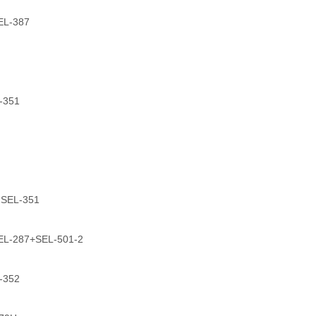
L-387
-351
EL-351
-287+SEL-501-2
-352