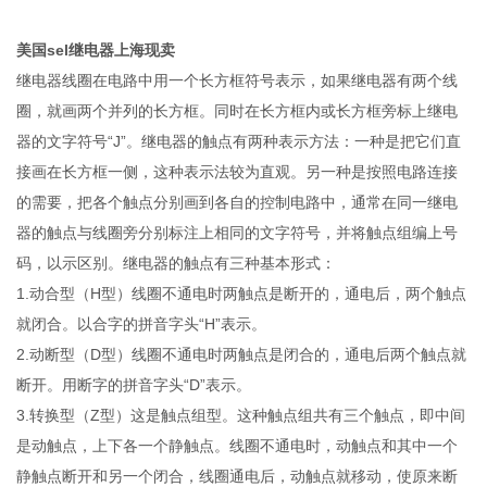
美国sel继电器上海现卖
继电器线圈在电路中用一个长方框符号表示，如果继电器有两个线
圈，就画两个并列的长方框。同时在长方框内或长方框旁标上继电
器的文字符号“J”。继电器的触点有两种表示方法：一种是把它们直
接画在长方框一侧，这种表示法较为直观。另一种是按照电路连接
的需要，把各个触点分别画到各自的控制电路中，通常在同一继电
器的触点与线圈旁分别标注上相同的文字符号，并将触点组编上号
码，以示区别。继电器的触点有三种基本形式：
1.动合型（H型）线圈不通电时两触点是断开的，通电后，两个触点
就闭合。以合字的拼音字头“H”表示。
2.动断型（D型）线圈不通电时两触点是闭合的，通电后两个触点就
断开。用断字的拼音字头“D”表示。
3.转换型（Z型）这是触点组型。这种触点组共有三个触点，即中间
是动触点，上下各一个静触点。线圈不通电时，动触点和其中一个
静触点断开和另一个闭合，线圈通电后，动触点就移动，使原来断