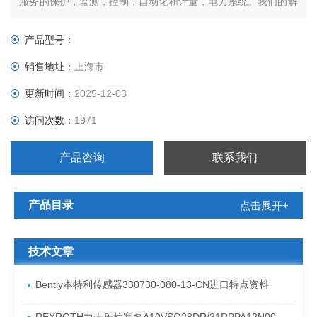
服务的保护，监测，控制，自动化和计量，电力系统。我们的解
决方案，范围从全面的发电机和传动保护配电自动化和控制系
统。选择政府服务部门致力于安全，安全，可靠的电力设施，从
产品型号：
军事基地的电力系统的船舶，而工程提供工程服务的能力和对国
销售地址：
上海市
家和的客户系统解
更新时间：
2025-12-03
访问次数：
1971
产品咨询
联系我们
产品目录
点击展开+
技术文章
Bently本特利传感器330730-080-13-CN进口特点资料