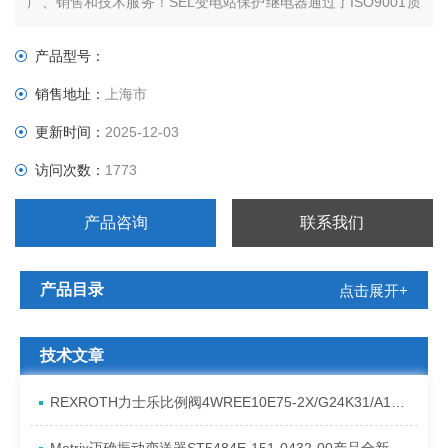
广、销售和技术服务！SEL变电站保护继电器通过了ISO9001质
量体系认证。通过国家电力设备测试中心的动模试验。全国数百
座变电站/电厂选用了SEL变电站保护继电器，得到了用户的*好
产品型号：
评。所有的SEL变电站保护继电器都具有黑匣子功能。可以查看
销售地址：
上海市
和打印故障当
更新时间：
2025-12-03
访问次数：
1773
产品咨询
联系我们
产品目录
点击展开+
技术文章
REXROTH力士乐比例阀4WREE10E75-2X/G24K31/A1V原厂发货资料