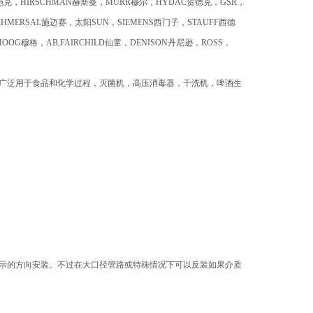
K施克，HIRSCHMAN赫斯曼，MURR穆尔，HYDAC贺德克，GSR，
HMERSAL施迈赛，太阳SUN，SIEMENS西门子，STAUFF西德
MOOG穆格，AB,FAIRCHILD仙童，DENISON丹尼逊，ROSS，
。它广泛用于食品和化学过程，灭菌机，高压消毒器，干洗机，啤酒生
→指示的方向安装。不过在大口径管路或特殊情况下可以反装如果介质