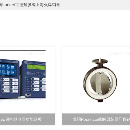
国burkert宝德隔膜阀上海火爆销售
-751保护继电器功能选项
美国Posi-flate蝶阀原装原厂直