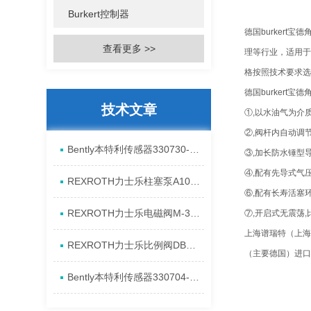
Burkert控制器
德国burker
查看更多 >>
理等行业，适用于
格按照技术要求选
德国burkert宝
技术文章
①,以水油气为介
②,阀杆内自动调
Bently本特利传感器330730-080-13-CN进口特点资料
③,加长防水锤型
④,配有先导式气压
REXROTH力士乐柱塞泵A10VSO28DR/31RPPA12N00产品资料简介
⑥,配有长寿活塞
REXROTH力士乐电磁阀M-3SED6CK1X/350CG24N9K4进口现货介绍
⑦,开启式无震荡
上海谱瑞特（上海
REXROTH力士乐比例阀DBEM10-7X/350YG24K4M代理资料
（主要德国）进口
Bently本特利传感器330704-00-08-10-11-CN原厂资料介绍