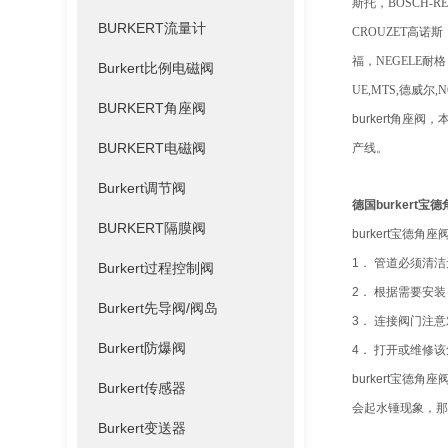
斯托，BOSCH-R
BURKERT流量计
CROUZET高诺斯
福，NEGELE耐格
Burkert比例电磁阀
UE,MTS,德威尔,
BURKERT角座阀
burkert角
BURKERT电磁阀
产线。
Burkert调节阀
德国burkert
BURKERT隔膜阀
burkert宝德角座
1． 管道必须清
Burkert过程控制阀
2． 根据需要安
Burkert先导阀/阀岛
3． 连接阀门注
Burkert防爆阀
4． 打开或维修
burkert宝
Burkert传感器
会起水锤现象，那
Burkert变送器