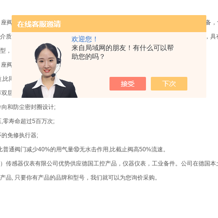
t宝德角座阀以不锈钢为主要制造材质，广泛用于啤酒，纺织印染和漂白，制药及医疗设
介质为水，液体，中性气体，水蒸汽，轻微腐蚀性气体及液体，与其他阀门相比，具
欢迎您！
来自局域网的朋友！有什么可以帮
型，确保有效安全使用。
助您的吗？
德角座阀安装以维护:
质,比同类竞争性产品长3百万次工作寿命;
节双层填料密封盖,气密性;
导向和防尘密封圈设计;
,零寿命超过5百万次;
环的免修执行器;
,比普通阀门减少40%的用气量⑩无水击作用,比截止阀高50%流速。
）传感器仪表有限公司优势供应德国工控产品，仪器仪表，工业备件。公司在德国本土
产品, 只要你有产品的品牌和型号，我们就可以为您询价采购。