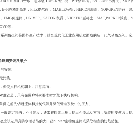
EXROTH博世力士乐，意尔创,TURCK图尔克，P+F倍加福，BALLUFF巴鲁夫，SIC
，E+H恩格斯豪斯，PILZ皮尔兹， MAHLE马勒，HERION海隆，NORGREN诺冠，SC
， EMG伺服阀，UNIVER,, KACON 凯昆，VICKERS威格士，MAC,PARKER派克，
NOVO等。
座阀，本系列角坐阀是国外生产技术，结合现代化工业应用研发而成的新一代气动角座阀
宝德角座阀安装及维护
阀的安装:
洁无污染。
装，但使执行机构朝上。注意流向。
意对准管道，只有在用户特殊要求时才取下执行机构。
该角阀之前先切断流体和控制气源并降低管道系统中的压力。
德角座阀一般是定向的，不可装反，通常在阀体上用→指出介质流动方向，安装时要依照
么应该选用具防水锤功能的大口径burkert宝德角座阀或采取相应的防范措施。