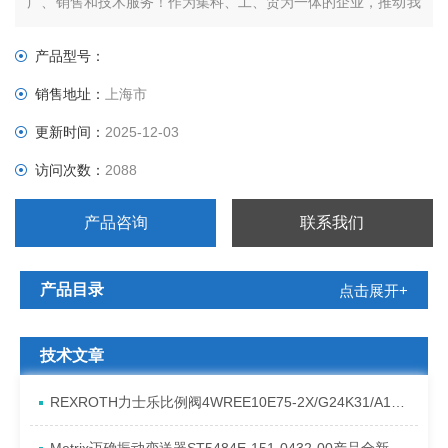
广、销售和技术服务！作为集科、工、贸为一体的企业，推动我
国工业自动化产业不断进步一直是我们前进的动力！ 上海谱瑞
特（上海）传感器仪表有限公司作为众多工业设备生产厂商在中
产品型号：
国大陆的*销售企业。SEL 生产了*台基于微处理器的保护继电器
销售地址：
上海市
更新时间：
2025-12-03
访问次数：
2088
产品咨询
联系我们
产品目录
点击展开+
技术文章
REXROTH力士乐比例阀4WREE10E75-2X/G24K31/A1V原厂发货资料