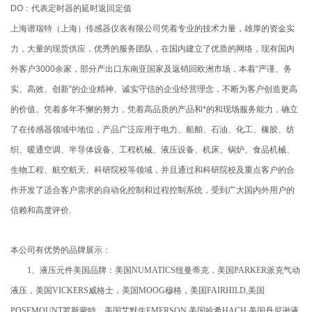
DO：代表定时器的延时返回定值
上海谱瑞特（上海）传感器仪表有限公司凭着专业的技术力量，雄厚的资金实
力，大量的现货供应，优秀的服务团队，在国内建立了优质的网络，现有国内
外客户3000余家，部分产出口东南亚国家及返销回欧洲市场，本着“严谨、务
实、高效、创新”的企业精神、诚实守信的企业经营理念，不断为客户创造更高
的价值。凭着多年不懈的努力，凭着高品质的产品和*的和现场服务能力，确立
了在传感器领域中地位，产品广泛应用于电力、船舶、石油、化工、橡胶、纺
织、暖通空调、半导体设备、工程机械、液压设备、机床、锅炉、食品机械、
生物工程、航空航天、科研院校等领域，并且通过和科研院校及重点客户的合
作开发了适合客户需求的自动化控制和过程控制系统，受到广大国内外用户的
信赖和高度评价.
本公司有优势的品牌展示：
1、液压元件美国品牌：美国NUMATICS纽曼蒂克，美国PARKER派克气动
液压，美国VICKERS威格士，美国MOOG穆格，美国FAIRHILD,美国
POSEMOUNT罗斯蒙特，美国艾默生EMERSON,美国哈希HACH,美国丹尼逊液