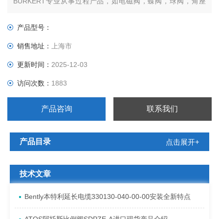
BURKERT专业从事过程产品，如电磁阀，蝶阀，球阀，角座
阀，止回阀，过滤器，气动驱动，传感器和控制器等。
BURKERT一直致力于流体控制领域的产品和系统的研发、制
产品型号：
造。如今BURKERT已发展成一个拥有三千多名员工、在德国，
销售地址：
上海市
更新时间：
2025-12-03
访问次数：
1883
产品咨询
联系我们
产品目录
点击展开+
技术文章
Bently本特利延长电缆330130-040-00-00安装全新特点