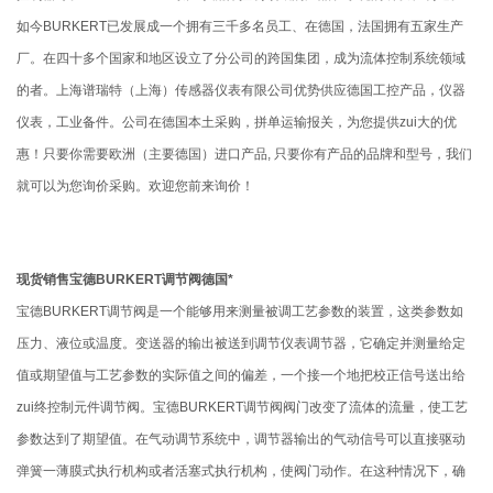
如今BURKERT已发展成一个拥有三千多名员工、在德国，法国拥有五家生产
厂。在四十多个国家和地区设立了分公司的跨国集团，成为流体控制系统领域
的者。上海谱瑞特（上海）传感器仪表有限公司优势供应德国工控产品，仪器
仪表，工业备件。公司在德国本土采购，拼单运输报关，为您提供zui大的优
惠！只要你需要欧洲（主要德国）进口产品, 只要你有产品的品牌和型号，我们
就可以为您询价采购。欢迎您前来询价！
现货销售宝德BURKERT调节阀德国*
宝德BURKERT调节阀是一个能够用来测量被调工艺参数的装置，这类参数如
压力、液位或温度。变送器的输出被送到调节仪表调节器，它确定并测量给定
值或期望值与工艺参数的实际值之间的偏差，一个接一个地把校正信号送出给
zui终控制元件调节阀。宝德BURKERT调节阀阀门改变了流体的流量，使工艺
参数达到了期望值。在气动调节系统中，调节器输出的气动信号可以直接驱动
弹簧一薄膜式执行机构或者活塞式执行机构，使阀门动作。在这种情况下，确