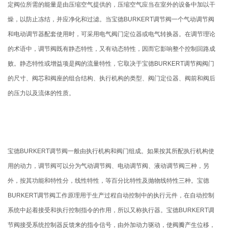
定阀位所需的能量是由压缩空气提供的，压缩空气应当在室外的设备中加以干
燥，以防止冻结，并应净化和过滤。当宝德BURKERT调节阀一个气动调节阀
和电动调节器配套使用时，可采用电气阀门定位器或电气转换器。在调节理论
的术语中，调节阀既有静态特性，又有动态特性，因而它影响整个控制回路成
败。静态特性或增益项是阀的流量特性，它取决于宝德BURKERT调节阀阀门
的尺寸、阀芯和阀座的组合结构、执行机构的类型、阀门定位器、阀前和阀后
的压力以及流体的性质。
宝德BURKERT调节阀一般由执行机构和阀门组成。如果按其所配执行机构使
用的动力，调节阀可以分为气动调节阀、电动调节阀、液动调节阀三种，另
外，按其功能和特性分，线性特性，等百分比特性及抛物线特性三种。宝德
BURKERT调节阀工作原理用于生产过程自动控制中的执行元件，在自动控制
系统中起着接受和执行控制指令的作用，所以又称执行器。宝德BURKERT调
节阀接受系统控制器反馈来的指令信号，由外加动力驱动，使阀瓣产生位移，