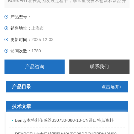
BURKERT在长期的发展过程中，非常重视技术创新和新品开
发。通过针对性的产品设计、现代化和加工工艺、严格认真的质
量检验和切实的市场预测，形成了以“通用电磁阀系统"“过程控制
产品型号：
阀系统"“气动控制阀系统"“液体分析阀系统"以及“传感器
销售地址：
上海市
更新时间：
2025-12-03
访问次数：
1780
产品咨询
联系我们
产品目录
点击展开+
技术文章
Bently本特利传感器330730-080-13-CN进口特点资料