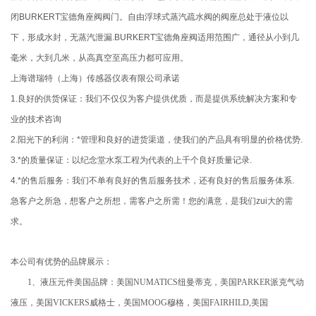
闭BURKERT宝德角座阀阀门。自由浮球式蒸汽疏水阀的阀座总处于液位以
下，形成水封，无蒸汽泄漏.BURKERT宝德角座阀适用范围广，通径从小到几
毫米，大到几米，从高真空至高压力都可应用。
上海谱瑞特（上海）传感器仪表有限公司承诺
1.良好的供货保证：我们不仅仅为客户提供优质，而是提供系统解决方案和专
业的技术咨询
2.阳光下的利润：*管理和良好的进货渠道，使我们的产品具有明显的价格优势.
3.*的质量保证：以纪念堂水泵工程为代表的上千个良好质量记录.
4.*的售后服务：我们不单有良好的售后服务技术，还有良好的售后服务体系.
急客户之所急，想客户之所想，需客户之所需！您的满意，是我们zui大的需
求。
本公司有优势的品牌展示：
1、液压元件美国品牌：美国NUMATICS纽曼蒂克，美国PARKER派克气动
液压，美国VICKERS威格士，美国MOOG穆格，美国FAIRHILD,美国