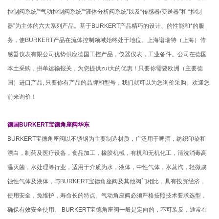
控制阀系统”“气动控制阀系统”“液体分析阀系统”以及“传感器/变送器”和 “控制
器”为主体的六大系列产品。基于BURKERT产品精巧的设计、的性能和*的服
务，使BURKERT产品在流体控制领域始终处于地位。上海谱瑞特（上海）传
感器仪表有限公司优势供应德国工控产品，仪器仪表，工业备件。公司在德国
本土采购，拼单运输报关，为您提供zui大的优惠！只要你需要欧洲（主要德
国）进口产品, 只要你有产品的品牌和型号，我们就可以为您询价采购。欢迎您
前来询价！
德国BURKERT宝德角座阀华东
BURKERT宝德角座阀以不锈钢为主要制造材质，广泛用于啤酒，纺织印染和
漂白，制药及医疗设备，食品加工，橡胶机械，有机和无机化工，清洗消毒高
温灭菌，水处理等行业，适用于介质为水，液体，中性气体，水蒸汽，轻微腐
蚀性气体及液体，与BURKERT宝德角座阀及其他阀门相比，具有投资经济，
使用安全，免维护，寿命长的特点。气动角座阀必须严格按照技术要求选型，
确保有效安全使用。 BURKERT宝德角座阀一般是定向的，不可装反，通常在