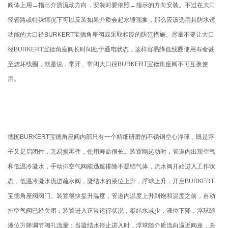
阀体上用→指出介质流动方向，安装时要依照→指示的方向安装。不过在大口
径管路或特殊情况下可以反装如果介质会起水锤现象，那么应该选用具防水锤
功能的大口径BURKERT宝德角座阀或采取相应的防范措施。尽量不要让大口
径BURKERT宝德角座阀长时间处于通电状态，这样容易降低线圈使用寿命甚
至烧坏线圈，就是说，常开、常闭大口径BURKERT宝德角座阀不可互换使
用。
德国BURKERT宝德角座阀内部只有一个精细研磨的不锈钢空心浮球，既是浮
子又是启闭件，无易损零件，使用寿命很长。装置刚起动时，管道内出现空气
和低温冷凝水，手动排空气阀能迅速排除不凝结气体，疏水阀开始进入工作状
态，低温冷凝水流进疏水阀，凝结水的液位上升，浮球上升，开启BURKERT
宝德角座阀阀门。装置很快提升温度，管道内温度上升到饱和温度之前，自动
排空气阀已经关闭；装置进入正常运行状况，凝结水减少，液位下降，浮球随
液位升降调节阀孔流量；当凝结水停止进入时，浮球随介质流向逼近阀座，关