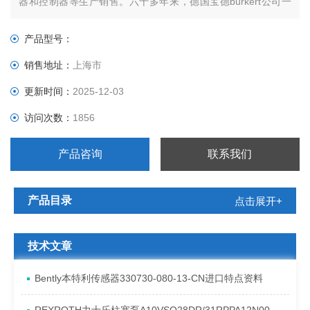
器和控制器等生产销售。六十多年来，德国宝德burkert公司一
直致力于流体控制领域的产品和系统的研发、制造。基于
BURKERT产品精巧的设计、的性能和*的服务，使BURKERT产
产品型号：
品在流体控制领域始终处于*地位。BURKERT生产的“环
销售地址：
上海市
更新时间：
2025-12-03
访问次数：
1856
产品咨询
联系我们
产品目录
点击展开+
技术文章
Bently本特利传感器330730-080-13-CN进口特点资料