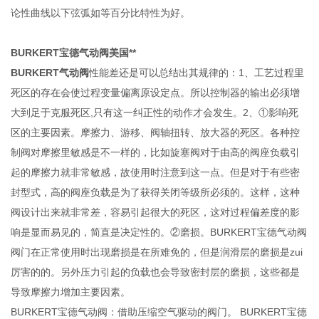
论性曲线以下弦弧如等百分比特性为好。
BURKERT宝德气动阀美国**
BURKERT气动阀
性能差还是可以总结出其规律的：1、工艺过程里
死区的存在会使过程变量偏离原设定点。所以控制器的输出必须增
大到足于克服死区,只有这一纠正性的动作才会发生。2、①影响死
区的主要因素。摩擦力、游移、阀轴扭转、放大器的死区。各种控
制阀对摩擦里敏感是不一样的，比如旋塞阀对于由高的阀座负载引
起的摩擦力就非常敏感，故使用时注意到这一点。但是对于有些密
封型式，高的阀座负载是为了获得关闭等级所必须的。这样，这种
阀设计出来就非常差，容易引起很大的死区，这对过程偏差度的影
响是显而易见的，简直是决定性的。②磨损。BURKERT宝德气动阀
阀门在正常使用时出现磨损是在所难免的，但是润滑层的磨损是zui
厉害的的。另外压力引起的负载也会导致密封层的磨损，这些都是
导致摩擦力增加主要因素。
BURKERT宝德气动阀：借助压缩空气驱动的阀门。 BURKERT宝德