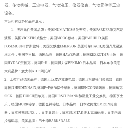
器、传动机械、工业电器、气动液压、仪器仪表、气动元件等工业
设备。
本公司有优势的品牌展示：
1、液压元件美国品牌：美国
NUMATICS
纽曼蒂克，美国
PARKER
派克气动
液压，美国
VICKERS
威格士，美国
MOOG
穆格，美国
FAIRHILD,
美国
POSEMOUNT
罗斯蒙特，美国艾默生
EMERSON,
美国哈希
HACH,
美国丹尼逊液
压元件，美国克里帕。德国品牌：德国
HAWE
哈威，德国
REXROTH
力士乐，德
国
HYDAC
贺德克，德国
E+H
，德国博力谋
BEKIMO.
日本品牌：日本东京美意
大利品牌：意大利
ATOS
阿托斯
2、工控产品德国品牌：德国
PILZ
皮尔兹继电器，德国
IFM
易福门传感器，德国
海德汉
HEIDENHAIN,
德国
P+F
倍加福传感器，德国
RENCON
编码器，德国施克
SICK
，德国
TURCH
图尔克，德国
HIRSCHMANN
赫斯曼工业交换机。德国亨士
乐，德国
MURR
穆尔，德国金钟穆勒。日本品牌：日本欧姆龙
OMRON
传感
器，日本神视
SUNX
，，日本奥普士，日本
SUMTAK
盛太克编码器，日本内密
控编码器。美国品牌：巴士德
BARKSDALE