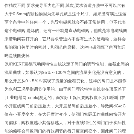
作精度不同,要求先导压力也不同.其次,要求管道介质中不可以含有
大于0.5mm的颗粒物因为先导孔就是这个尺寸。如果没有满足这这
两个条件中的任何一个，先导电磁阀就会不能正常使用，但不代表
这个电磁阀 是坏的。还有一种就是直动电磁阀，他就是靠电磁线圈
来带动阀芯打开的，它只要求管道内不要有过大的硬颗粒，这样会
影响阀门关闭时的密封，和阀芯的磨损。这种电磁阀坏了的可能只
哟是线圈烧掉
BURKERT宝德气动阀特性曲线决定了阀门的调节性能，如截止阀的
流量曲线，如果认为95％～100％之间的流量变化是没有意义的，
那么开度从0～5％即实现了流量的全程变化，这样的阀门是不能作
为水利工况平衡调节使用的。由于阀门理论特性曲线实在顶压差下
[工业电器网-cnelc]测定的，而实际工况只要阀权度不为1则阀门在
小开度线阀门前后压差大，大开度是阀前后压差小，导致阀dG/dC
值在小开度变大，在大开度时变小，使阀门实际工作曲线向快开方
向偏移，阀权度越小其偏移越大，对于直线特性的阀门由于实际性
能的偏移会导致阀门的有效调节的得开度空间变小，因此阀门的理