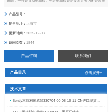
磁阀，一种是直动电磁阀。先导电磁阀是需要通过关内的介质压
力来打开阀门的，所以，要求管道内有Z小压力，通常是
0.2BAR,但没个*制作精度不同,要求先导压力也不同.其次,要求管
产品型号：
道介质中不可以含有大于0.5mm的颗粒物因为先导孔就是这个
销售地址：
上海市
尺寸。如果没有满足这这两个条件中的任何一个，先导电磁阀就
更新时间：
2025-12-03
访问次数：
1844
产品咨询
联系我们
产品目录
点击展开+
技术文章
Bently本特利传感器330704-00-08-10-11-CN进口现货资料