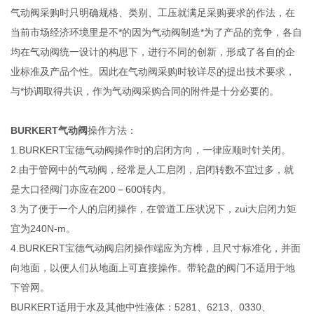
气动阀采购时只明确规格、类别、工压就满足采购要求的作法，在
当前市场经济环境里是不*的因为气动阀制造*为了产品的竞争，各自
均在气动阀统一设计的构思下，进行不同的创新，形成了各自的企
业标准及产品个性。因此在气动阀采购时较详尽的提出技术要求，
与*协调取得共识，作为气动阀采购合同的附件是十分必要的。
BURKERT气动阀
操作方法：
1.BURKERT宝德气动阀操作时的启闭方向，一律应顺时针关闭。
2.由于管网中的气动阀，经常是人工启闭，启闭转数不宜过多，就
是大口径阀门亦应在200－600转内。
3.为了便于一个人的启闭操作，在管道工压状况下，zui大启闭力矩
宜为240N-m。
4.BURKERT宝德气动阀启闭操作端应为方榫，且尺寸标准化，并面
向地面，以便人们从地面上可直接操作。带轮盘的阀门不适用于地
下管网。
BURKERT适用于水及其他中性液体：5281、6213、0330、