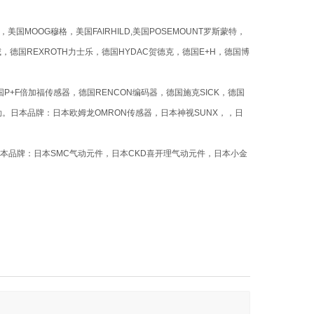
美国MOOG穆格，美国FAIRHILD,美国POSEMOUNT罗斯蒙特，
，德国REXROTH力士乐，德国HYDAC贺德克，德国E+H，德国博
国P+F倍加福传感器，德国RENCON编码器，德国施克SICK，德国
勒。日本品牌：日本欧姆龙OMRON传感器，日本神视SUNX，，日
日本品牌：日本SMC气动元件，日本CKD喜开理气动元件，日本小金