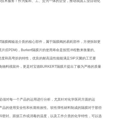
和技术服务！作为集科、工、贸为一体的企业，推动我国工业自动化
ERT隔膜阀输送介质的核心部件，属于隔膜阀的易耗部件，方便拆卸更
(EPDM)，Burkert隔膜片的使用寿命是按照冲程数来衡量的。
光洁度和高弯折的特性，优良的耐高温性能能满足SIP灭菌的工艺要
以免物料残留外，更是对宝德BURKERT隔膜片提出了极为严格的质量
。
，必须对每一个产品的运用进行分析，尤其针对化学医药方面的运
产品的使用安全性和长期有效性。软性弹性材料制成的隔膜对于那些
和密封。跟据工作或消毒的温度，以及工作介质的化学特性，可以选