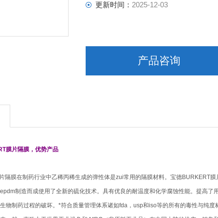
更新时间：
2025-12-03
产品咨询
ERT膜片隔膜，优势产品
T膜片隔膜在制药行业中乙稀丙稀生成的弹性体是zui常用的隔膜材料。宝德BURKERT
epdm制造而成使用了全新的硫化技术。具有优良的耐温度和化学腐蚀性能。提高了
生物制药过程的破坏。*符合质量管理体系诸如fda，usp和iso等的所有的毒性与