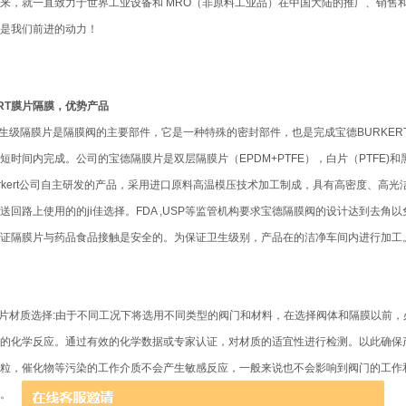
来，就一直致力于世界工业设备和 MRO（非原料工业品）在中国大陆的推广、销售
直是我们前进的动力！
ERT膜片隔膜，优势产品
T卫生级隔膜片是隔膜阀的主要部件，它是一种特殊的密封部件，也是完成宝德BURK
时间内完成。公司的宝德隔膜片是双层隔膜片（EPDM+PTFE），白片（PTFE)和黑片
Burkert公司自主研发的产品，采用进口原料高温模压技术加工制成，具有高密度、高
送回路上使用的的ji佳选择。FDA ,USP等监管机构要求宝德隔膜阀的设计达到去角
证隔膜片与药品食品接触是安全的。为保证卫生级别，产品在的洁净车间内进行加工
T膜片材质选择:由于不同工况下将选用不同类型的阀门和材料，在选择阀体和隔膜以前
的化学反应。通过有效的化学数据或专家认证，对材质的适宜性进行检测。以此确保
粒，催化物等污染的工作介质不会产生敏感反应，一般来说也不会影响到阀门的工作
。