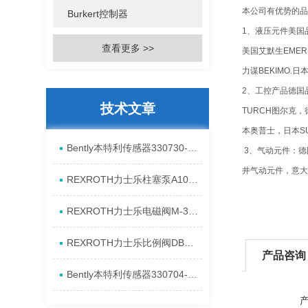
本公司有优势的品
Burkert控制器
1、液压元件美国品
查看更多 >>
美国艾默生EMER
力谋BEKIMO.
2、工控产品德国品
技术文章
TURCH图尔克
本奥普士，日本S
Bently本特利传感器330730-080-13-CN进口特点资料
3、气动元件：德
井气动元件，意大利
REXROTH力士乐柱塞泵A10VSO28DR/31RPPA12N00产品资料简介
REXROTH力士乐电磁阀M-3SED6CK1X/350CG24N9K4进口现货介绍
REXROTH力士乐比例阀DBEM10-7X/350YG24K4M代理资料
产品咨询
Bently本特利传感器330704-00-08-10-11-CN原厂资料介绍