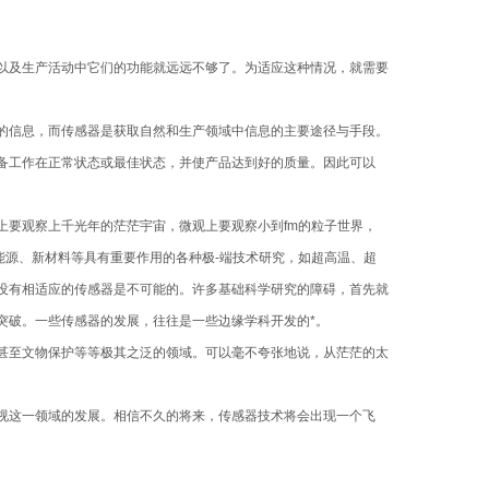
以及生产活动中它们的功能就远远不够了。为适应这种情况，就需要
的信息，而传感器是获取自然和生产领域中信息的主要途径与手段。
备工作在正常状态或最佳状态，并使产品达到好的质量。因此可以
上要观察上千光年的茫茫宇宙，微观上要观察小到fm的粒子世界，
能源、新材料等具有重要作用的各种极-端技术研究，如超高温、超
没有相适应的传感器是不可能的。许多基础科学研究的障碍，首先就
突破。一些传感器的发展，往往是一些边缘学科开发的*。
甚至文物保护等等极其之泛的领域。可以毫不夸张地说，从茫茫的太
视这一领域的发展。相信不久的将来，传感器技术将会出现一个飞