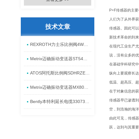
P+F传感器的主
人们为了从外界获
技术文章
传感器。因此可以
新技术革命的到来
REXROTH力士乐比例阀4WREE10E75-2X/G24K31/A1V原厂发货资料
在现代工业生产尤
说，没有众多的优
Metrix迈确振动变送器ST5484E-151-0432-00产品全新介绍
在基础学科研究中
ATOS阿托斯比例阀SDHRZE-A现货产品原理
纵向上要观察长达
低温、超高压、超
Metrix迈确振动变送器MX8031-080-01-00进货全新资料
在于对象信息的获
传感器早已渗透到
Bently本特利延长电缆330730-080-13-CN安装发货特点
空，到浩瀚的海洋
由此可见，传感器
跃，达到与其重要