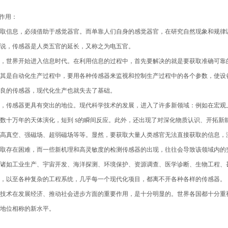
要作用：
取信息，必须借助于感觉器官。而单靠人们自身的感觉器官，在研究自然现象和规律
说，传感器是人类五官的延长，又称之为电五官。
，世界开始进入信息时代。在利用信息的过程中，首先要解决的就是要获取准确可靠
其是自动化生产过程中，要用各种传感器来监视和控制生产过程中的各个参数，使设
良的传感器，现代化生产也就失去了基础。
，传感器更具有突出的地位。现代科学技术的发展，进入了许多新领域：例如在宏观
数十万年的天体演化，短到 s的瞬间反应。此外，还出现了对深化物质认识、开拓新
高真空、强磁场、超弱磁场等等。显然，要获取大量人类感官无法直接获取的信息，
取存在困难，而一些新机理和高灵敏度的检测传感器的出现，往往会导致该领域内的
诸如工业生产、宇宙开发、海洋探测、环境保护、资源调查、医学诊断、生物工程、
，以至各种复杂的工程系统，几乎每一个现代化项目，都离不开各种各样的传感器。
技术在发展经济、推动社会进步方面的重要作用，是十分明显的。世界各国都十分重
地位相称的新水平。