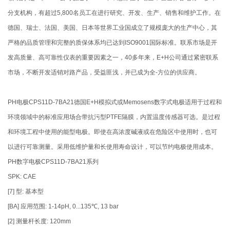
分支机构，有超过5,800名员工在进行研究、开发、生产、销售和维护工作。在
德国、瑞士、法国、美国、日本等世界工业国成立了规模庞大的生产中心，其
严格的品质管理和完整的质保体系均已达到ISO9001国际标准。联系市场是开
发高质量、高可靠性仪表的重要因素之一，40多年来，E+H公司通过紧密联系
市场，不断开发适销对路产品，受益匪浅，并已成为全-方位的供应商。
PH电极CPS11D-7BA21德国E+H模拟式或Memosens数字式电极适用于过程和
环境领域中的标准应用场合带抗污型PTFE隔膜，内置温度传感器可选。是过程
和环境工程中使用的能型电极。即使在高浓度碱液或在危险区中使用时，也可
以进行可靠测量。采用低维护量和长使用寿命设计，可以节约电极使用成本。
PH数字电极CPS11D-7BA21系列
SPK: CAE
[7] 型: 基本型
[BA] 应用范围: 1-14pH, 0...135℃, 13 bar
[2] 测量杆长度: 120mm