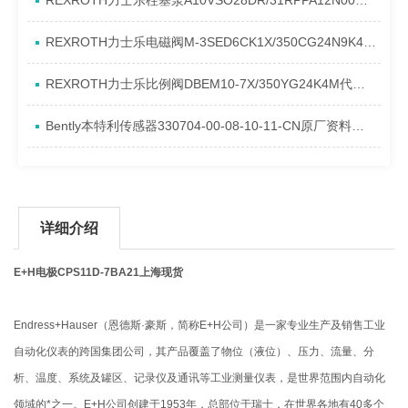
REXROTH力士乐柱塞泵A10VSO28DR/31RPPA12N00产品资料简介
REXROTH力士乐电磁阀M-3SED6CK1X/350CG24N9K4进口现货介绍
REXROTH力士乐比例阀DBEM10-7X/350YG24K4M代理资料
Bently本特利传感器330704-00-08-10-11-CN原厂资料介绍
详细介绍
E+H电极CPS11D-7BA21上海现货
Endress+Hauser（恩德斯·豪斯，简称E+H公司）是一家专业生产及销售工业
自动化仪表的跨国集团公司，其产品覆盖了物位（液位）、压力、流量、分
析、温度、系统及罐区、记录仪及通讯等工业测量仪表，是世界范围内自动化
领域的*之一。E+H公司创建于1953年，总部位于瑞士，在世界各地有40多个