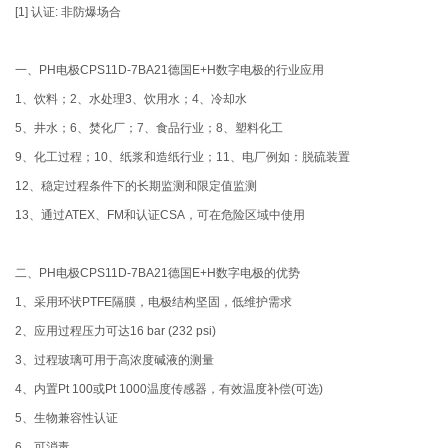
[1] 认证: 非防爆场合
一、PH电极CPS11D-7BA21德国E+H数字电极的行业应用
1、饮料；2、水处理3、饮用水；4、冷却水
5、井水；6、焚化厂；7、食品行业；8、塑料化工
9、化工过程；10、纸浆和造纸行业；11、电厂例如：脱硫装置
12、稳定过程条件下的长期监测和限定值监测
13、通过ATEX、FM和认证CSA，可在危险区域中使用
二、PH电极CPS11D-7BA21德国E+H数字电极的优势
1、采用环状PTFE隔膜，电极结构坚固，低维护需求
2、应用过程压力可达16 bar (232 psi)
3、过程玻璃可用于高浓度碱液的测量
4、内置Pt 100或Pt 1000温度传感器，有效温度补偿(可选)
5、生物兼容性认证
6、可消毒