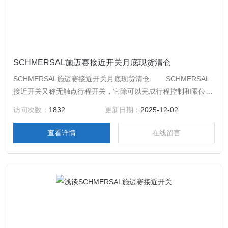
SCHMERSAL施迈赛接近开关月底现货清仓
SCHMERSAL施迈赛接近开关月底现货清仓 SCHMERSAL
接近开关又称无触点行程开关，它除可以完成行程控制和限位保
护外，还是一种非接触型的检测装置，用作检测零件尺寸和测速
访问次数：
1832
更新日期：
2025-12-02
等，也可用于变频计数器、变频脉冲发生器、液面控制和加工程
序的自动衔接等。
查看详情
在线留言