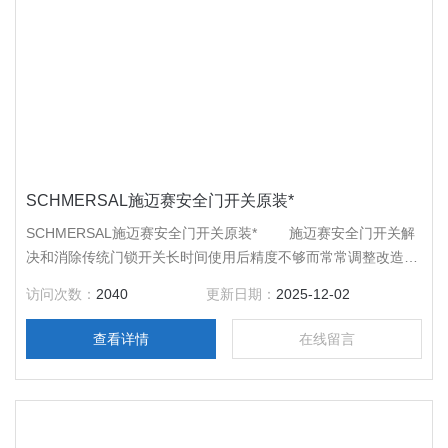
SCHMERSAL施迈赛安全门开关原装*
SCHMERSAL施迈赛安全门开关原装* 施迈赛安全门开关解
决和消除传统门锁开关长时间使用后精度不够而常常调整改造的
缺点，即使操作件和开关本体有正负5mm的距离偏差，操作件
访问次数：
2040
更新日期：
2025-12-02
仍可可靠操动开关。
查看详情
在线留言