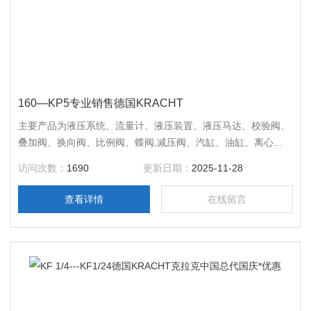
160—KP5专业销售德国KRACHT
主要产品为液压系统、流量计、液压装置、液压马达、校验阀、
叠加阀、换向阀、比例阀、蝶阀,减压阀、汽缸、油缸、离心
泵、输送泵、水力发动机、泵、齿轮泵、低压传送泵、高压齿轮
访问次数：
1690
更新日期：
2025-11-28
泵、齿轮电机。专业销售德国KRACHT
查看详情
在线留言