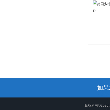
如果
版权所有©202