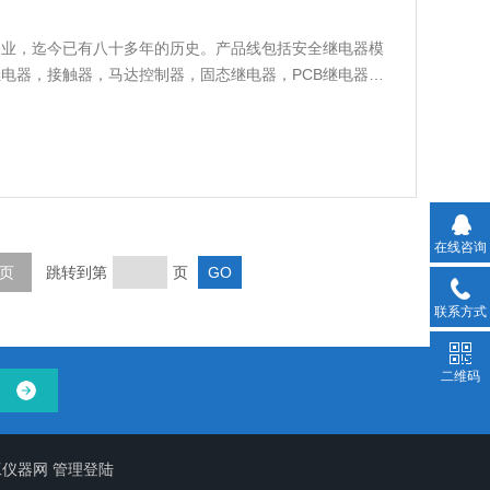
企业，迄今已有八十多年的历史。产品线包括安全继电器模
电器，接触器，马达控制器，固态继电器，PCB继电器
在线咨询
页
跳转到第
页
联系方式
二维码
工仪器网
管理登陆