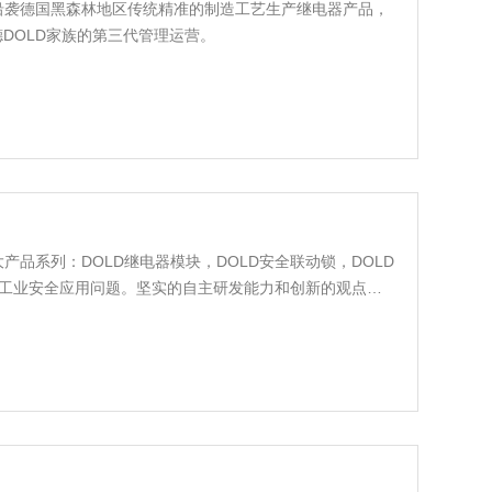
司沿袭德国黑森林地区传统精准的制造工艺生产继电器产品，
DOLD家族的第三代管理运营。
产品系列：DOLD继电器模块，DOLD安全联动锁，DOLD
的工业安全应用问题。坚实的自主研发能力和创新的观点是
现客户利益的Z大化。