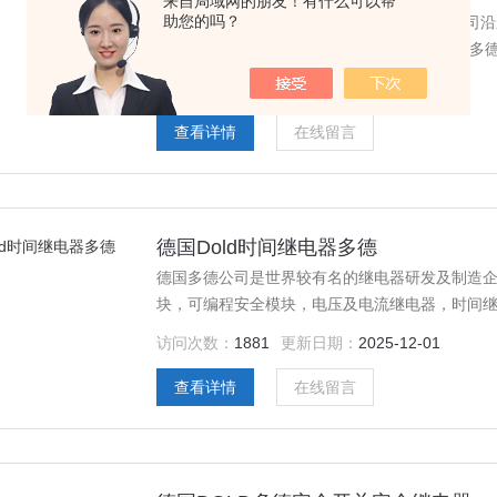
来自局域网的朋友！有什么可以帮
助您的吗？
德国多德DOLD安全继电器 多德DOLD公司
是一家超过70年的家族式企业，目前公司正由多德
访问次数：
3727
更新日期：
2025-12-02
查看详情
在线留言
德国Dold时间继电器多德
德国多德公司是世界较有名的继电器研发及制造
块，可编程安全模块，电压及电流继电器，时间继
等。
访问次数：
1881
更新日期：
2025-12-01
查看详情
在线留言