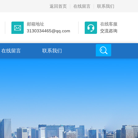
返回首页
在线留言
联系我们
邮箱地址
在线客服
3130334465@qq.com
交流咨询
在线留言
联系我们