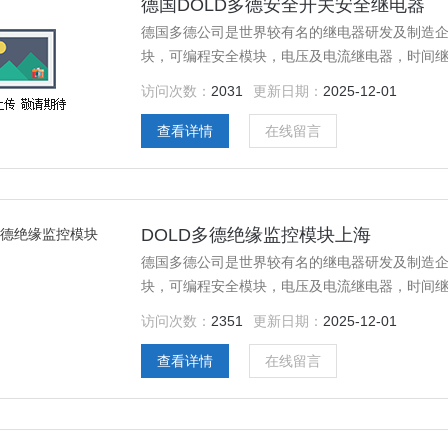
德国DOLD多德安全开关安全继电器
德国多德公司是世界较有名的继电器研发及制造
块，可编程安全模块，电压及电流继电器，时间继
等。
访问次数：
2031
更新日期：
2025-12-01
查看详情
在线留言
DOLD多德绝缘监控模块上海
德国多德公司是世界较有名的继电器研发及制造
块，可编程安全模块，电压及电流继电器，时间继
等。
访问次数：
2351
更新日期：
2025-12-01
查看详情
在线留言