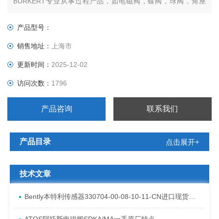
BURKERT专业从事过程产品，如电磁阀，蝶阀，球阀，角座
阀，止回阀，过滤器，气动驱动，传感器和控制器等。Burkert
一直致力于流体控制领域的产品和系统的研发、制造。如今
产品型号：
Burkert已发展成一个拥有三千多名员工、在德国，法国拥有五
销售地址：
上海市
更新时间：
2025-12-02
访问次数：
1796
产品咨询
联系我们
产品目录
点击展开+
技术文章
Bently本特利传感器330704-00-08-10-11-CN进口现货资料