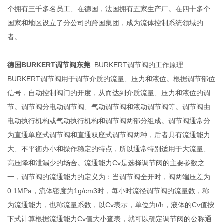
个拥有三千多名员工、在德国，法国拥有五家生产厂。在四十多个
国家和地区设立了分公司的跨国集团，成为流体控制系统领域的
者。
德国BURKERT调节阀东莞
BURKERT调节阀的工作原理
BURKERT调节阀用于调节介质的流量、压力和液位。根据调节部位
信号，自动控制阀门的开度，从而达到介质流量、压力和液位的调
节。调节阀分电动调节阀、气动调节阀和液动调节阀等。调节阀由
电动执行机构或气动执行机构和调节阀两部分组成。调节阀通常分
为直通单座式调节阀和直通双座式调节阀两种，后者具有流通能力
大、不平衡办小和操作稳定的特点，所以通常特别适用于大流量、
高压降和泄漏少的场合。流通能力Cv是选择调节阀的主要参数之
一，调节阀的流通能力的定义为：当调节阀全开时，阀两端压差为
0.1MPa，流体密度为1g/cm3时，每小时流径调节阀的流量数，称
为流通能力，也称流量系数，以Cv表示，单位为t/h，液体的Cv值按
下式计算根据流通能力Cv值大小查表，就可以确定调节阀的公称通