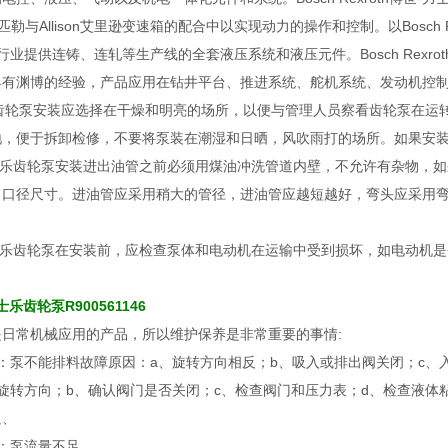
lar卡特匹勒与Allison艾里逊变速箱的配合中以实现动力的操作和控制。以Bos
钢铁行业提供连铸、连轧等生产线的全套液压系统和液压元件。Bosch Rex
具有渊博的经验，产品应用在钻井平台、推进系统、舵机系统、发动机控
力士乐齿轮泵安装应选择在干燥和明亮的场所，以便与管理人员察看齿轮泵在运转
，便于拆卸检修，不要将泵装在潮湿和日晒，风吹雨打的场所。如果安装
th力士乐齿轮泵安装进出油管之前必须用煤油冲洗管道内壁，不允许有杂物
出口径尺寸。进油管应采用稍大的管径，进油管应越短越好，弯头应采用
th力士乐齿轮泵在安装前，应检查泵体和电动机在运输中受到损坏，如电动
士乐齿轮泵R900561146
日常机械应用的产品，所以维护保养是非常重要的事情:
：泵不能排料故障原因：a、旋转方向相反；b、吸入或排出阀关闭；c、
旋转方向；b、确认阀门是否关闭；c、检查阀门和压力表；d、检查液
足、
：泵流量不足