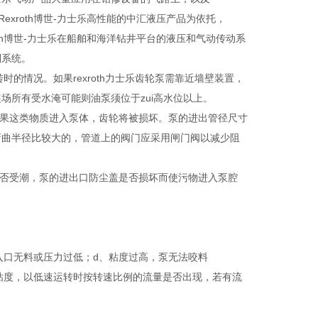
ch Rexroth博世-力士乐高性能的中汇液压产品为依托，
roth博世-力士乐在船舶和海洋钻井平台的液压和气动传动系
制系统。
时的情况。如果rexroth力士乐齿轮泵需靠近墙壁装置，
场所有受水淹可能则油泵须位于zui高水位以上。
，如果这类物质进入泵体，齿轮将被损坏。泵的进出管径尺寸
弯曲半径比较大的，管道上的阀门应采用闸门阀以减少阻
机是否受潮，泵的进出口防尘盖是否损坏而使污物进入泵腔
入口无料或压力过低；d、粘度过高，泵无法咬料
体粘度，以低速运转时按转速比例的流量是否出现，若有流