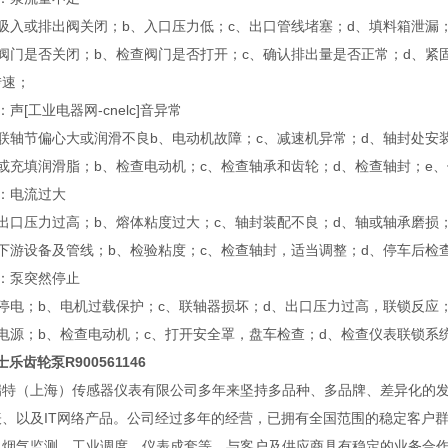
吸入或排出阀关闭；b、入口压力低；c、出口管线堵塞；d、填料箱泄漏
阀门是否关闭；b、检查阀门是否打开；c、确认排出量是否正常；d、紧
转速；
声[工业电器网-cnelc]音异常
联轴节偏心大或润滑不良b、电动机故障；c、减速机异常；d、轴封处安
或充填润滑脂；b、检查电动机；c、检查轴承和齿轮；d、检查轴封；e
：电流过大
出口压力过高；b、熔体粘度过大；c、轴封装配不良；d、轴或轴承磨损
下游设备及管线；b、检验粘度；c、检查轴封，适当调整；d、停车后检
：泵突然停止
停电；b、电机过载保护；c、联轴器损坏；d、出口压力过高，联锁反应
电源；b、检查电动机；c、打开安全罩，盘车检查；d、检查仪表联锁系
力士乐齿轮泵R900561146
瑞特（上海）传感器仪表有限公司多年来坚持多品种、多品牌、差异化的
、以及IT网络产品。公司经过多年的经营，已拥有全国范围的稳定客户群
、烟气监测、工业调度、仪表成套等，与客户及供应商具有稳定的业务合