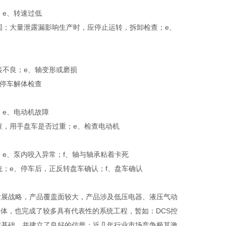
；e、转速过低
固；大量泄露漏影响生产时，应停止运转，拆卸检查；e、
装不良；e、轴变形或磨损
、停车解体检查
；e、电动机故障
查，用手盘车是否过重；e、检查电动机
；e、泵内咬入异常；f、轴与轴承粘着卡死
统；e、停车后，正反转盘车确认；f、盘车确认
发展战略，产品覆盖面较大，产品涉及低压电器、液压气动
体，也完成了较多具有代表性的系统工程，暂如：DCS控
作基础，并建立了良好的信誉；近几年行业市场竞争极其激