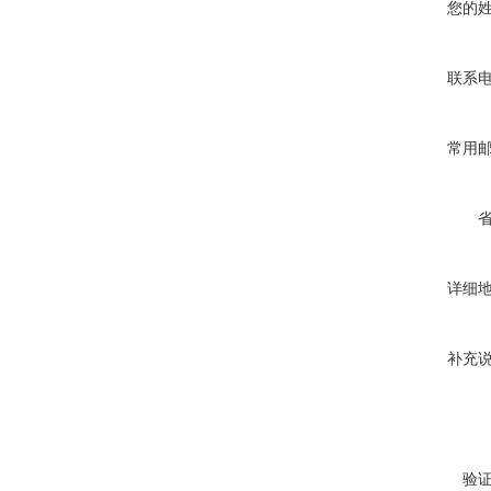
您的
联系
常用
详细
补充
验