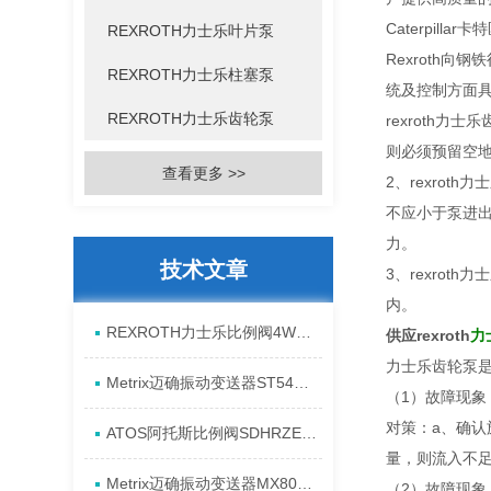
Caterpil
REXROTH力士乐叶片泵
Rexroth向
REXROTH力士乐柱塞泵
统及控制方面
REXROTH力士乐齿轮泵
rexroth
则必须预留空地
查看更多 >>
2、rexro
不应小于泵进
力。
技术文章
3、rexro
内。
REXROTH力士乐比例阀4WREE10E75-2X/G24K31/A1V原厂发货资料
供应rexroth
力
力士乐齿轮泵是
Metrix迈确振动变送器ST5484E-151-0432-00产品全新介绍
（1）故障现象
对策：a、确认
ATOS阿托斯比例阀SDHRZE-A现货产品原理
量，则流入不
Metrix迈确振动变送器MX8031-080-01-00进货全新资料
（2）故障现象