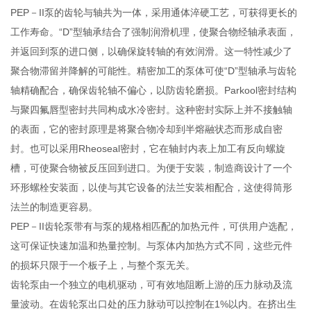
PEP－II泵的齿轮与轴共为一体，采用通体淬硬工艺，可获得更长的
工作寿命。“D”型轴承结合了强制润滑机理，使聚合物经轴承表面，
并返回到泵的进口侧，以确保旋转轴的有效润滑。这一特性减少了
聚合物滞留并降解的可能性。精密加工的泵体可使“D”型轴承与齿轮
轴精确配合，确保齿轮轴不偏心，以防齿轮磨损。Parkool密封结构
与聚四氟唇型密封共同构成水冷密封。这种密封实际上并不接触轴
的表面，它的密封原理是将聚合物冷却到半熔融状态而形成自密
封。也可以采用Rheoseal密封，它在轴封内表上加工有反向螺旋
槽，可使聚合物被反压回到进口。为便于安装，制造商设计了一个
环形螺栓安装面，以使与其它设备的法兰安装相配合，这使得筒形
法兰的制造更容易。
PEP－II齿轮泵带有与泵的规格相匹配的加热元件，可供用户选配，
这可保证快速加温和热量控制。与泵体内加热方式不同，这些元件
的损坏只限于一个板子上，与整个泵无关。
齿轮泵由一个独立的电机驱动，可有效地阻断上游的压力脉动及流
量波动。在齿轮泵出口处的压力脉动可以控制在1%以内。在挤出生