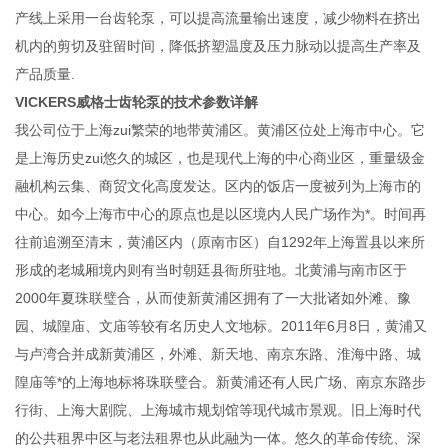
产线上采用一台齿轮泵，可以提高流量输出速度，减少物料在挤出
机内的剪切及驻留时间，降低挤塑温度及压力脉动以提高生产率及
产品质量.
VICKERS威格士齿轮泵的技术参数详解
我公司位于上海zui繁荣的地带黄浦区。黄浦区位处上海市中心。它
是上海历史zui悠久的城区，也是现代上海的中心商业区，重量级金
融机构云集、商贸文化高度发达。区内的饭店一度被列为上海市的
中心。如今上海市中心的原点也是以区境内人民广场作为*。时间再
往前追溯至清末，黄浦区内（原南市区）自1292年上海置县以来所
形成的老城厢境内则有当时朝廷县衙所驻地。北黄浦与南市区于
2000年夏珠联璧合，从而使新黄浦区拥有了一大批诸如外滩、豫
园、城隍庙、文庙等较有名历史人文地标。2011年6月8日，黄浦又
与卢湾合并成新黄浦区，外滩、新天地、南京东路、淮海中路、城
隍庙等*的上海地标将珠联璧合。新黄浦还有人民广场、南京东路步
行街、上海大剧院、上海城市规划馆等现代城市景观。旧上海时代
的公共租界中区与老法租界也从此融为一体。悠久的革命传统、深