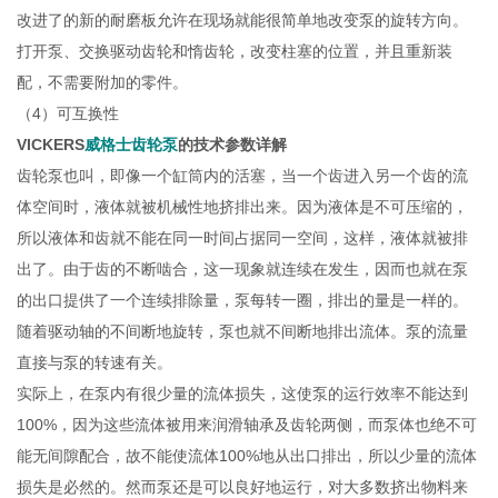
改进了的新的耐磨板允许在现场就能很简单地改变泵的旋转方向。
打开泵、交换驱动齿轮和惰齿轮，改变柱塞的位置，并且重新装
配，不需要附加的零件。
（4）可互换性
VICKERS
威格士齿轮泵
的技术参数详解
齿轮泵也叫，即像一个缸筒内的活塞，当一个齿进入另一个齿的流
体空间时，液体就被机械性地挤排出来。因为液体是不可压缩的，
所以液体和齿就不能在同一时间占据同一空间，这样，液体就被排
出了。由于齿的不断啮合，这一现象就连续在发生，因而也就在泵
的出口提供了一个连续排除量，泵每转一圈，排出的量是一样的。
随着驱动轴的不间断地旋转，泵也就不间断地排出流体。泵的流量
直接与泵的转速有关。
实际上，在泵内有很少量的流体损失，这使泵的运行效率不能达到
100%，因为这些流体被用来润滑轴承及齿轮两侧，而泵体也绝不可
能无间隙配合，故不能使流体100%地从出口排出，所以少量的流体
损失是必然的。然而泵还是可以良好地运行，对大多数挤出物料来