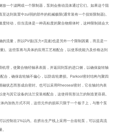
侧放一个滤网或一个限制器，泵则会推动流体通过它们。如果这个阻
达到装置中zui弱的部件的机械极限(通常装有一个扭矩限制器)。
速度转动，但当流体是一种高粘度的聚合物熔体时，这种限制就会大
的流量，所以PV值(压力×流速)也是另外一个限制因素，而且是一
量)。这些泵将与具体的应用工艺相配合，以使系统能力及价格达到
制润滑机理，使聚合物经轴承表面，并返回到泵的进口侧，以确保旋转轴
合，确保齿轮轴不偏心，以防齿轮磨损。Parkool密封结构与聚四
状态而形成自密封。也可以采用Rheoseal密封，它在轴封内表
以使与其它设备的法兰安装相配合，这使得筒形法兰的制造更容易。
与泵体内加热方式不同，这些元件的损坏只限于一个板子上，与整个泵
可以控制在1%以内。在挤出生产线上采用一台齿轮泵，可以提高流
量。