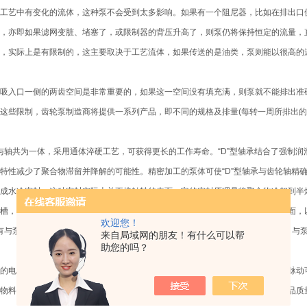
工艺中有变化的流体，这种泵不会受到太多影响。如果有一个阻尼器，比如在排出口
，亦即如果滤网变脏、堵塞了，或限制器的背压升高了，则泵仍将保持恒定的流量，直至
，实际上是有限制的，这主要取决于工艺流体，如果传送的是油类，泵则能以很高的
吸入口一侧的两齿空间是非常重要的，如果这一空间没有填充满，则泵就不能排出准确
这些限制，齿轮泵制造商将提供一系列产品，即不同的规格及排量(每转一周所排出的
齿轮与轴共为一体，采用通体淬硬工艺，可获得更长的工作寿命。“D”型轴承结合了强
特性减少了聚合物滞留并降解的可能性。精密加工的泵体可使“D”型轴承与齿轮轴精确配
成水冷密封。这种密封实际上并不接触轴的表面，它的密封原理是将聚合物冷却到半熔融
槽，可使聚合物被反压回到进口。为便于安装，制造商设计了一个环形螺栓安装面，
欢迎您！
泵带有与泵的规格相匹配的加热元件，可供用户选配，这可保证快速加温和热量控制。
来自局域网的朋友！有什么可以帮
助您的吗？
的电机驱动，可有效地阻断上游的压力脉动及流量波动。在齿轮泵出口处的压力脉动
物料在挤出机内的剪切及驻留时间，降低挤塑温度及压力脉动以提高生产率及产品质