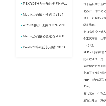
REXROTH力士乐比例阀4WREE10E75-2X/G24K31/A1V原厂发货资料
对于粘度或密度在
尼器在工作中变化
Metrix迈确振动变送器ST5484E-151-0432-00产品全新介绍
对于一台泵的转速
幅度降低。
ATOS阿托斯比例阀SDHRZE-A现货产品原理
推动高粘流体进入
Metrix迈确振动变送器MX8031-080-01-00进货全新资料
个工艺变量。由于
zui合理。
Bently本特利延长电缆330730-080-13-CN安装发货特点
PEP－II泵的
的有效润滑。这一
氟唇型密封共同构
上加工有反向螺旋
PEP－II齿轮
无关。
齿轮泵由一个独立
量输出速度，减少