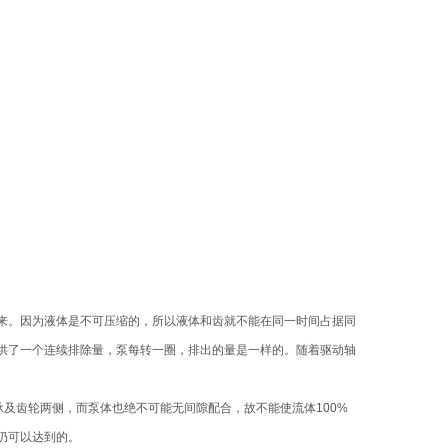
来。因为液体是不可压缩的，所以液体和齿就不能在同一时间占据同
供了一个连续排除量，泵每转一圈，排出的量是一样的。随着驱动轴
承及齿轮两侧，而泵体也绝不可能无间隙配合，故不能使流体100%
仍可以达到的。