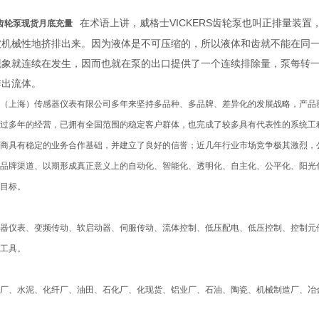
在术语上讲，威格士VICKERS齿轮泵也叫正排量装
S齿轮泵现货月底充量
被机械性地挤排出来。因为液体是不可压缩的，所以液体和齿就不能在同
现象就连续在发生，因而也就在泵的出口提供了一个连续排除量，泵每转
排出流体。
（上海）传感器仪表有限公司多年来坚持多品种、多品牌、差异化的发展战略，产品覆
过多年的经营，已拥有全国范围的稳定客户群体，也完成了较多具有代表性的系统工
商具有稳定的业务合作基础，并建立了良好的信誉；近几年行业市场竞争极其激烈，
品牌渠道、以期形成真正意义上的自动化、智能化、透明化、自主化、公平化、阳光
目标。
仪器仪表、变频传动、软启动器、伺服传动、流体控制、低压配电、低压控制、控制元
工具。
厂、水泥、化纤厂、油田、石化厂、化现货、铝业厂、石油、陶瓷、机械制造厂、冶