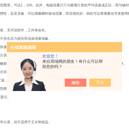
范围宽，可达1：100。此外，电磁流量计只与被测介质的平均流速成正比，而与轴
惯性，反应灵敏，可以测量瞬时脉动流量，而且线性好，因此可以将测量信号直接用转
靠，无可动部件，工作寿命长。
不存在压力损失和流体堵塞现象。
快速，稳定性好，可应用于自动检测、调节和程控系统。
介质的种类及其温度、粘度、密度、压力等物理量参数的影响。
欢迎您！
来自局域网的朋友！有什么可以帮
橡胶材质衬里和Hc、Hb、316L、Ti等电极材料的不同组合可适应不同介质的需要。
助您的吗？
式等多种流量计型号。
存贮器，测量运算数据存贮保护安全可靠。
型两种型式。
光显示。
学介质，但不适用于王水和铵盐。