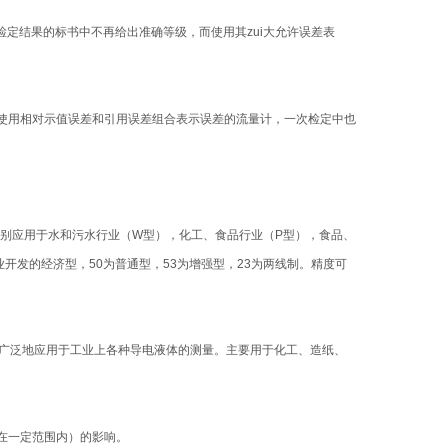
检定结果的标书中不再给出准确等级，而使用其zui大允许误差表
使用相对示值误差和引用误差组合表示误差的流量计，一次检定中也
分别应用于水和污水行业（W型），化工、食品行业（P型），食品、
业开发的经济型，50为普通型，53为增强型，23为两线制。精度可
已广泛地应用于工业上各种导电液体的测量。主要用于化工、造纸、
（在一定范围内）的影响。