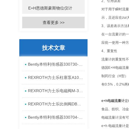
2、引用误差
E+H恩德斯豪斯物位仪计
对于用于瞬时流量
示，且还应在zui
查看更多 >>
3、误差表示方法
在一台流量计的一
应统一使用一种方
技术文章
4、重复性
流量计的重复性不
Bently本特利传感器330730-080-13-CN进口特点资料
德国E+H电磁流
制药行业（H型）
REXROTH力士乐柱塞泵A10VSO28DR/31RPPA12N00产品资料简介
有0.5%，0.
REXROTH力士乐电磁阀M-3SED6CK1X/350CG24N9K4进口现货介绍
e+h电磁流量计
是
REXROTH力士乐比例阀DBEM10-7X/350YG24K4M代理资料
食品、纺织、冶金
Bently本特利传感器330704-00-08-10-11-CN原厂资料介绍
电磁流量计没有可
e+h 电磁流量