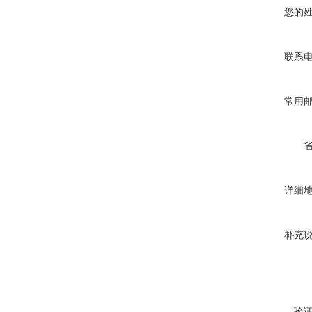
您的
联系
常用
详细
补充
验