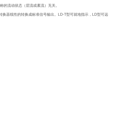
对称的流动状态（层流或紊流）无关。
换器线性的转换成标准信号输出。LD-T型可就地指示，LD型可远