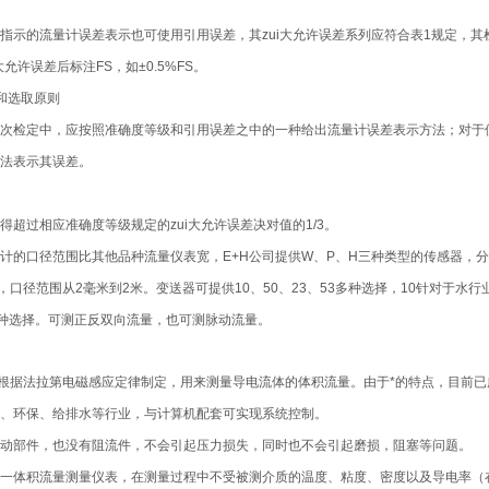
指示的流量计误差表示也可使用引用误差，其zui大允许误差系列应符合表1规定，其
大允许误差后标注FS，如±0.5%FS。
和选取原则
次检定中，应按照准确度等级和引用误差之中的一种给出流量计误差表示方法；对于
法表示其误差。
得超过相应准确度等级规定的zui大允许误差决对值的1/3。
量计的口径范围比其他品种流量仪表宽，E+H公司提供W、P、H三种类型的传感器，
，口径范围从2毫米到2米。变送器可提供10、50、23、53多种选择，10针对于水行
2%两种选择。可测正反双向流量，也可测脉动流量。
根据法拉第电磁感应定律制定，用来测量导电流体的体积流量。由于*的特点，目前
、环保、给排水等行业，与计算机配套可实现系统控制。
动部件，也没有阻流件，不会引起压力损失，同时也不会引起磨损，阻塞等问题。
计是一体积流量测量仪表，在测量过程中不受被测介质的温度、粘度、密度以及导电率