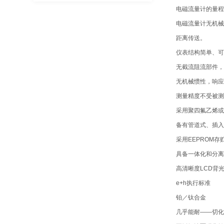
电磁流量计的量程
电磁流量计无机械
距离传送。
仪表结构简单、可
无截流阻流部件，
无机械惯性，响应
测量精度不受被测
采用聚四氟乙烯或
备有管道式、插入
采用EEPROM
具备一体化和分离
高清晰度LCD背
e+h执行标准
铂／钛合金
几乎能耐——切化